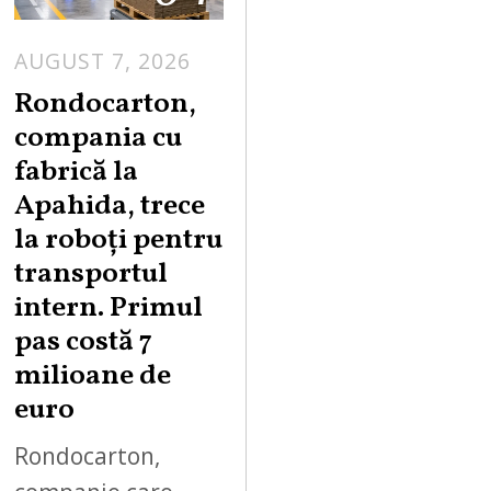
AUGUST 7, 2026
A
U
Rondocarton,
G
compania cu
U
fabrică la
S
Apahida, trece
T
la roboți pentru
7
,
transportul
2
intern. Primul
0
pas costă 7
2
milioane de
6
euro
Rondocarton,