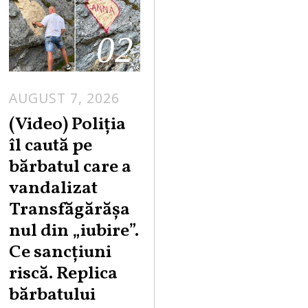
02
AUGUST 7, 2026
A
U
(Video) Poliția
G
îl caută pe
U
bărbatul care a
S
vandalizat
T
Transfăgărășa
7
,
nul din „iubire”.
2
Ce sancțiuni
0
riscă. Replica
2
bărbatului
6