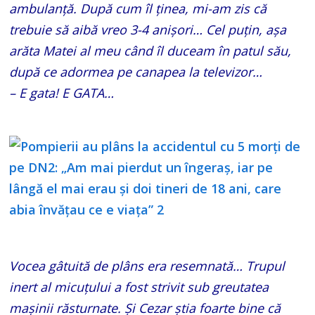
ambulanță. După cum îl ținea, mi-am zis că
trebuie să aibă vreo 3-4 anișori… Cel puțin, așa
arăta Matei al meu când îl duceam în patul său,
după ce adormea pe canapea la televizor…
– E gata! E GATA…
Vocea gâtuită de plâns era resemnată… Trupul
inert al micuțului a fost strivit sub greutatea
mașinii răsturnate. Și Cezar știa foarte bine că