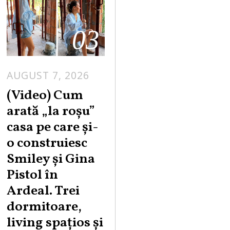
03
AUGUST 7, 2026
(Video) Cum
arată „la roşu”
casa pe care şi-
o construiesc
Smiley şi Gina
Pistol în
Ardeal. Trei
dormitoare,
living spațios și