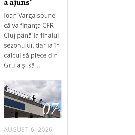
a ajuns”
Ioan Varga spune
că va finanța CFR
Cluj până la finalul
sezonului, dar ia în
calcul să plece din
Gruia și să…
07
AUGUST 6, 2026