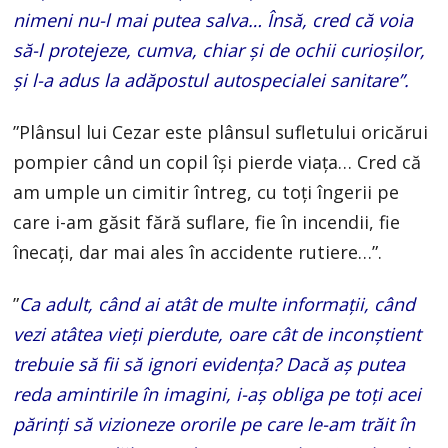
nimeni nu-l mai putea salva… Însă, cred că voia
să-l protejeze, cumva, chiar și de ochii curioșilor,
și l-a adus la adăpostul autospecialei sanitare”.
”Plânsul lui Cezar este plânsul sufletului oricărui
pompier când un copil își pierde viața… Cred că
am umple un cimitir întreg, cu toți îngerii pe
care i-am găsit fără suflare, fie în incendii, fie
înecați, dar mai ales în accidente rutiere…”.
”
Ca adult, când ai atât de multe informații, când
vezi atâtea vieți pierdute, oare cât de inconștient
trebuie să fii să ignori evidența? Dacă aș putea
reda amintirile în imagini, i-aș obliga pe toți acei
părinți să vizioneze ororile pe care le-am trăit în