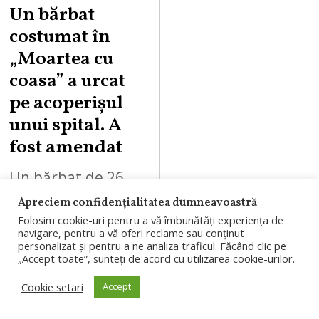
Un bărbat
costumat în
„Moartea cu
coasa” a urcat
pe acoperișul
unui spital. A
fost amendat
Un bărbat de 26
de ani a fost
Apreciem confidențialitatea dumneavoastră
Folosim cookie-uri pentru a vă îmbunătăți experiența de
amendat după ce a
navigare, pentru a vă oferi reclame sau conținut
urcat costumat în
personalizat și pentru a ne analiza traficul. Făcând clic pe
„Accept toate”, sunteți de acord cu utilizarea cookie-urilor.
„Moartea cu coasa”
Cookie setari
Accept
pe acoperișul unui
spital…