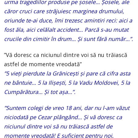
urma tragediilor produse pe șosele… Șosele, ale
căror cruci care străjuiesc marginea drumului,
oriunde te-ai duce, îmi trezesc amintiri reci: aici a
fost ăla, aici celălalt accident… Parcă s-au mutat
crucile din cimitir în drum… Și sunt fără număr…”.
”Vă doresc ca niciunul dintre voi să nu trăiască
astfel de momente vreodată”
”5 vieți pierdute la Grănicești și pare că cifra asta
ne bântuie… 5 la Ilișești, 5 la Vadu Moldovei, 5 la
Cumpărătura… Și tot așa…”.
”Suntem colegi de vreo 18 ani, dar nu l-am văzut
niciodată pe Cezar plângând… Și vă doresc ca
niciunul dintre voi să nu trăiască astfel de
momente vreodată! E suficient pentru noi,