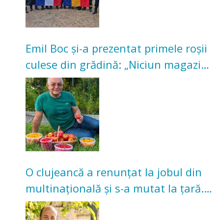
Emil Boc și-a prezentat primele roșii
culese din grădină: „Niciun magazin
nu poate oferi această satisfacție”
O clujeancă a renunțat la jobul din
multinațională și s-a mutat la țară.
Acum cultivă legume în grădina