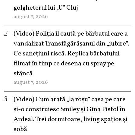
golgheterul lui „U” Cluj
august 7, 2026
(Video) Poliția îl caută pe bărbatul care a
vandalizat Transfăgărășanul din „iubire”.
Ce sancțiuni riscă. Replica bărbatului
filmat în timp ce desena cu spray pe
stâncă
august 7, 2026
(Video) Cum arată „la roşu” casa pe care
şi-o construiesc Smiley şi Gina Pistol în
Ardeal. Trei dormitoare, living spațios și
sobă