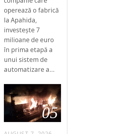
companie care
operează o fabrică
la Apahida,
investește 7
milioane de euro
în prima etapă a
unui sistem de
automatizare a…
05
AUGUST 7, 2026