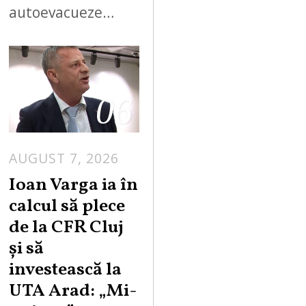
autoevacueze…
06
AUGUST 7, 2026
Ioan Varga ia în
calcul să plece
de la CFR Cluj
și să
investească la
UTA Arad: „Mi-