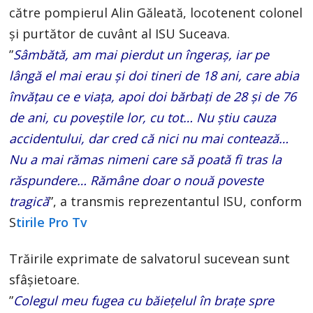
către pompierul Alin Găleată, locotenent colonel
și purtător de cuvânt al ISU Suceava.
”
Sâmbătă, am mai pierdut un îngeraș, iar pe
lângă el mai erau și doi tineri de 18 ani, care abia
învățau ce e viața, apoi doi bărbați de 28 și de 76
de ani, cu poveștile lor, cu tot… Nu știu cauza
accidentului, dar cred că nici nu mai contează…
Nu a mai rămas nimeni care să poată fi tras la
răspundere… Rămâne doar o nouă poveste
tragică
”, a transmis reprezentantul ISU, conform
S
tirile Pro Tv
Trăirile exprimate de salvatorul sucevean sunt
sfâșietoare.
”
Colegul meu fugea cu băiețelul în brațe spre