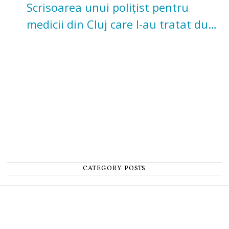
Scrisoarea unui polițist pentru
medicii din Cluj care l-au tratat după
un accident: „Nu m-am simțit un
număr”
CATEGORY POSTS