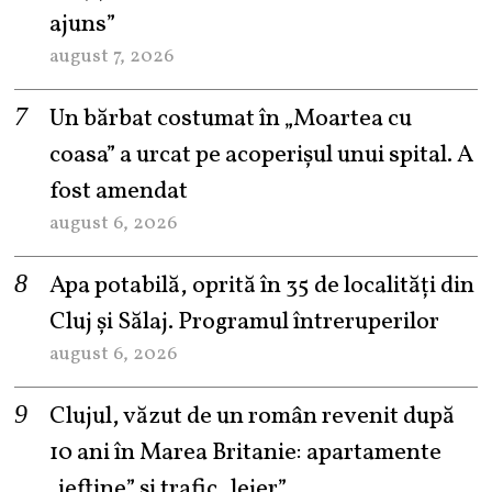
ajuns”
august 7, 2026
Un bărbat costumat în „Moartea cu
coasa” a urcat pe acoperișul unui spital. A
fost amendat
august 6, 2026
Apa potabilă, oprită în 35 de localități din
Cluj și Sălaj. Programul întreruperilor
august 6, 2026
Clujul, văzut de un român revenit după
10 ani în Marea Britanie: apartamente
„ieftine” și trafic „lejer”