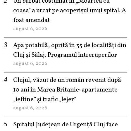
Un bărbat costumat în „Moartea cu
coasa” a urcat pe acoperișul unui spital. A
fost amendat
august 6, 2026
Apa potabilă, oprită în 35 de localități din
Cluj și Sălaj. Programul întreruperilor
august 6, 2026
Clujul, văzut de un român revenit după
10 ani în Marea Britanie: apartamente
„ieftine” și trafic „lejer”
august 6, 2026
Spitalul Județean de Urgență Cluj face