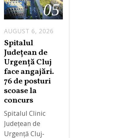
05
AUGUST 6, 2026
Spitalul
Județean de
Urgență Cluj
face angajări.
76 de posturi
scoase la
concurs
Spitalul Clinic
Județean de
Urgență Cluj-