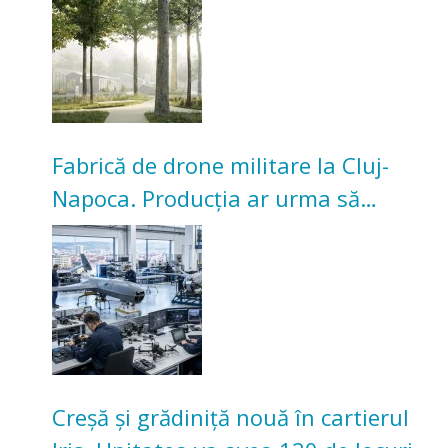
Universitarilor
Fabrică de drone militare la Cluj-
Napoca. Producția ar urma să
înceapă în toamna acestui an
Creșă și grădiniță nouă în cartierul