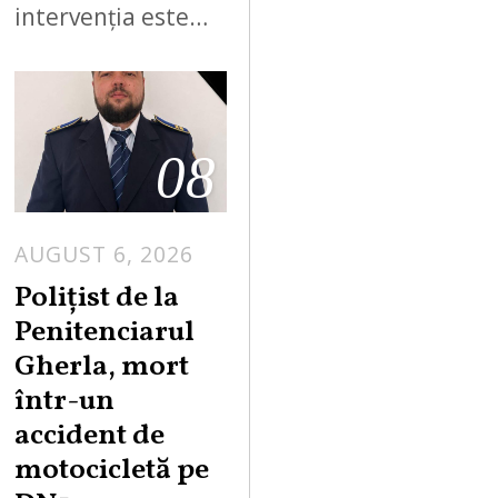
intervenția este…
08
AUGUST 6, 2026
Polițist de la
Penitenciarul
Gherla, mort
într-un
accident de
motocicletă pe