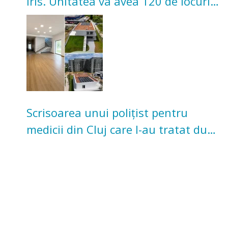
Iris. Unitatea va avea 120 de locuri
pentru copii
Scrisoarea unui polițist pentru
medicii din Cluj care l-au tratat după
un accident: „Nu m-am simțit un
număr”