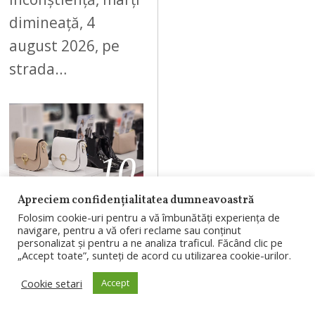
dimineață, 4
august 2026, pe
strada…
10
Apreciem confidențialitatea dumneavoastră
AUGUST 4, 2026
Folosim cookie-uri pentru a vă îmbunătăți experiența de
navigare, pentru a vă oferi reclame sau conținut
Branduri
personalizat și pentru a ne analiza traficul. Făcând clic pe
„Accept toate”, sunteți de acord cu utilizarea cookie-urilor.
românești, în
Cookie setari
Accept
proiectul
RIVUS: un nou