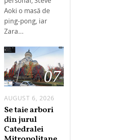
personal, Steve
Aoki o masă de
ping-pong, iar
Zara…
07
AUGUST 6, 2026
Se taie arbori
din jurul
Catedralei
Mitropolitane