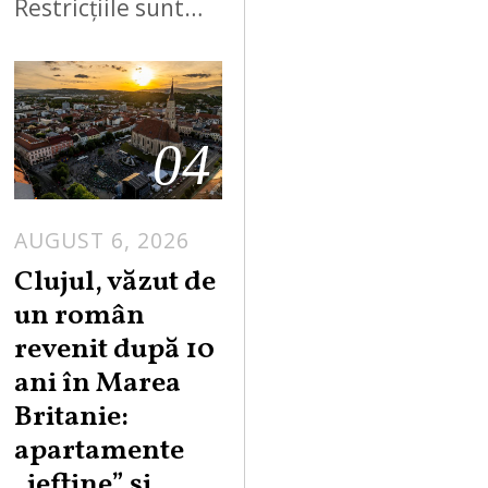
Restricțiile sunt…
04
AUGUST 6, 2026
Clujul, văzut de
un român
revenit după 10
ani în Marea
Britanie:
apartamente
„ieftine” și