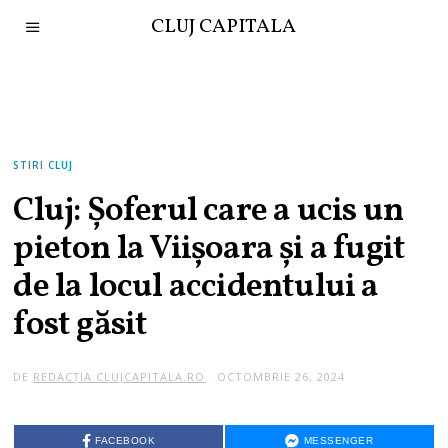
CLUJ CAPITALA
STIRI CLUJ
Cluj: Șoferul care a ucis un
pieton la Viișoara și a fugit
de la locul accidentului a
fost găsit
DE
REDACȚIA CLUJCAPITALA.RO
OCTOMBRIE 26, 2024
FACEBOOK
MESSENGER