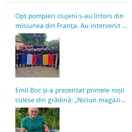
Opt pompieri clujeni s-au întors din
misiunea din Franța. Au intervenit la
incendii de vegetație și pădure
Emil Boc și-a prezentat primele roșii
culese din grădină: „Niciun magazin
nu poate oferi această satisfacție”