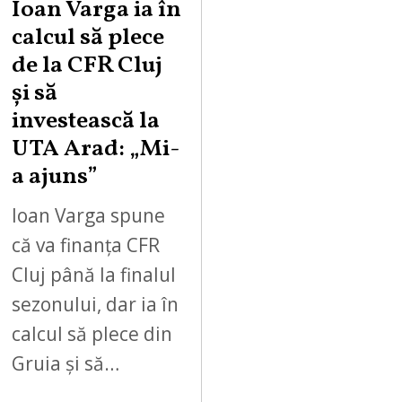
Ioan Varga ia în
calcul să plece
de la CFR Cluj
și să
investească la
UTA Arad: „Mi-
a ajuns”
Ioan Varga spune
că va finanța CFR
Cluj până la finalul
sezonului, dar ia în
calcul să plece din
Gruia și să…