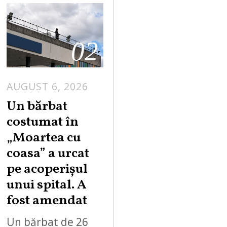
02
AUGUST 6, 2026
Un bărbat
costumat în
„Moartea cu
coasa” a urcat
pe acoperișul
unui spital. A
fost amendat
Un bărbat de 26