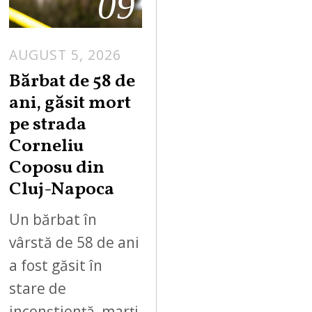
09
AUGUST 5, 2026
Bărbat de 58 de
ani, găsit mort
pe strada
Corneliu
Coposu din
Cluj-Napoca
Un bărbat în
vârstă de 58 de ani
a fost găsit în
stare de
inconștiență, marți