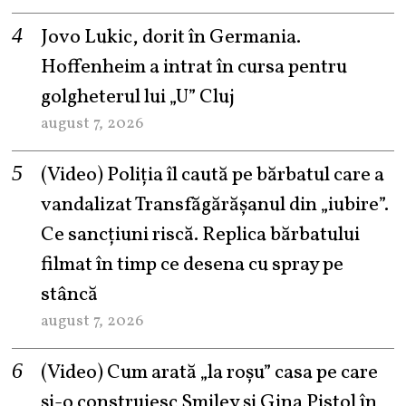
Jovo Lukic, dorit în Germania.
Hoffenheim a intrat în cursa pentru
golgheterul lui „U” Cluj
august 7, 2026
(Video) Poliția îl caută pe bărbatul care a
vandalizat Transfăgărășanul din „iubire”.
Ce sancțiuni riscă. Replica bărbatului
filmat în timp ce desena cu spray pe
stâncă
august 7, 2026
(Video) Cum arată „la roşu” casa pe care
şi-o construiesc Smiley şi Gina Pistol în