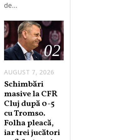
de…
02
AUGUST 7, 2026
Schimbări
masive la CFR
Cluj după 0-5
cu Tromso.
Folha pleacă,
iar trei jucători