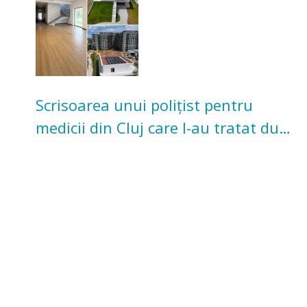
Scrisoarea unui polițist pentru
medicii din Cluj care l-au tratat după
un accident: „Nu m-am simțit un
număr”