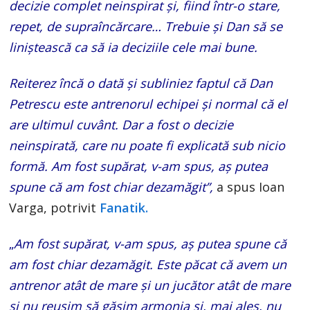
decizie complet neinspirat și, fiind într-o stare,
repet, de supraîncărcare… Trebuie și Dan să se
liniştească ca să ia deciziile cele mai bune.
Reiterez încă o dată și subliniez faptul că Dan
Petrescu este antrenorul echipei şi normal că el
are ultimul cuvânt. Dar a fost o decizie
neinspirată, care nu poate fi explicată sub nicio
formă. Am fost supărat, v-am spus, aș putea
spune că am fost chiar dezamăgit
”,
a spus Ioan
Varga, potrivit
Fanatik.
„
Am fost supărat, v-am spus, aș putea spune că
am fost chiar dezamăgit. Este păcat că avem un
antrenor atât de mare și un jucător atât de mare
și nu reușim să găsim armonia și, mai ales, nu