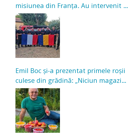
misiunea din Franța. Au intervenit la
incendii de vegetație și pădure
Emil Boc și-a prezentat primele roșii
culese din grădină: „Niciun magazin
nu poate oferi această satisfacție”