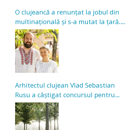
O clujeancă a renunțat la jobul din
multinațională și s-a mutat la țară.
Acum cultivă legume în grădina
bunicilor
Arhitectul clujean Vlad Sebastian
Rusu a câștigat concursul pentru
transformarea Grădinii Casei
Universitarilor