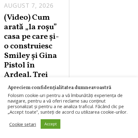
AUGUST 7, 2026
(Video) Cum
arată „la roşu”
casa pe care şi-
o construiesc
Smiley şi Gina
Pistol în
Ardeal. Trei
dormitoare,
Apreciem confidențialitatea dumneavoastră
living spațios și
Folosim cookie-uri pentru a vă îmbunătăți experiența de
navigare, pentru a vă oferi reclame sau conținut
sobă
personalizat și pentru a ne analiza traficul. Făcând clic pe
„Accept toate”, sunteți de acord cu utilizarea cookie-urilor.
Smiley și Gina
Cookie setari
Accept
Pistol construiesc
o casă de familie