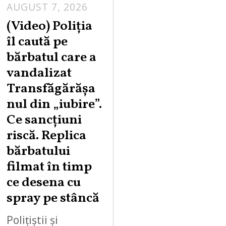
AUGUST 7, 2026
A
U
(Video) Poliția
G
îl caută pe
U
bărbatul care a
S
vandalizat
T
Transfăgărășa
7
,
nul din „iubire”.
2
Ce sancțiuni
0
riscă. Replica
2
bărbatului
6
filmat în timp
ce desena cu
spray pe stâncă
Polițiștii și