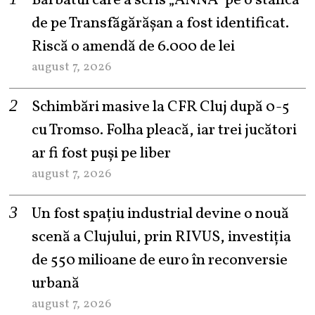
Bărbatul care a scris „ANNA” pe o stâncă
de pe Transfăgărășan a fost identificat.
Riscă o amendă de 6.000 de lei
august 7, 2026
Schimbări masive la CFR Cluj după 0-5
cu Tromso. Folha pleacă, iar trei jucători
ar fi fost puși pe liber
august 7, 2026
Un fost spațiu industrial devine o nouă
scenă a Clujului, prin RIVUS, investiția
de 550 milioane de euro în reconversie
urbană
august 7, 2026