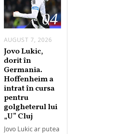
04
AUGUST 7, 2026
Jovo Lukic,
dorit în
Germania.
Hoffenheim a
intrat în cursa
pentru
golgheterul lui
„U” Cluj
Jovo Lukic ar putea