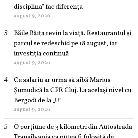
disciplina” fac diferența
august 9, 2026
Băile Băița revin la viață. Restaurantul și
parcul se redeschid pe 18 august, iar
investiția continuă
august 9, 2026
Ce salariu ar urma să aibă Marius
Șumudică la CFR Cluj. La același nivel cu
Bergodi de la „U”
august 9, 2026
O porțiune de 3 kilometri din Autostrada
Transilvania va putea fi folosită de