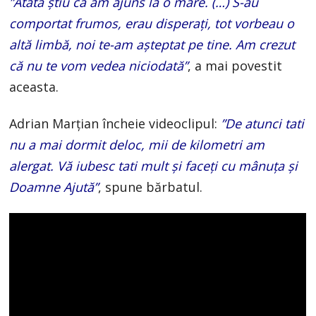
”Atâta știu că am ajuns la o mare. (…) S-au
comportat frumos, erau disperați, tot vorbeau o
altă limbă, noi te-am așteptat pe tine. Am crezut
că nu te vom vedea niciodată”
, a mai povestit
aceasta.
Adrian Marțian încheie videoclipul:
”De atunci tati
nu a mai dormit deloc, mii de kilometri am
alergat. Vă iubesc tati mult și faceți cu mânuța și
Doamne Ajută”
, spune bărbatul.