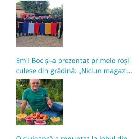
incendii de vegetație și pădure
Emil Boc și-a prezentat primele roșii
culese din grădină: „Niciun magazin
nu poate oferi această satisfacție”
O clujeancă a renunțat la jobul din