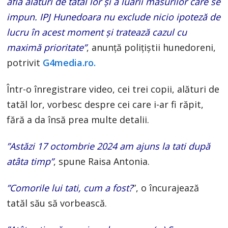
afla alături de tatăl lor și a luării măsurilor care se
impun. IPJ Hunedoara nu exclude nicio ipoteză de
lucru în acest moment și tratează cazul cu
maximă prioritate”
, anunță polițiștii hunedoreni,
potrivit
G4media.ro.
Într-o înregistrare video, cei trei copii, alături de
tatăl lor, vorbesc despre cei care i-ar fi răpit,
fără a da însă prea multe detalii.
”Astăzi 17 octombrie 2024 am ajuns la tati după
atâta timp”
, spune Raisa Antonia.
”Comorile lui tati, cum a fost?
”, o încurajează
tatăl său să vorbească.