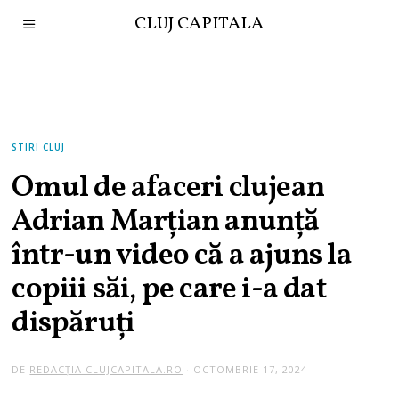
CLUJ CAPITALA
STIRI CLUJ
Omul de afaceri clujean
Adrian Marțian anunță
într-un video că a ajuns la
copiii săi, pe care i-a dat
dispăruți
DE
REDACȚIA CLUJCAPITALA.RO
OCTOMBRIE 17, 2024