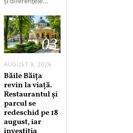
și diferențele…
03
AUGUST 9, 2026
A
U
Băile Băița
G
revin la viață.
U
Restaurantul și
S
parcul se
T
redeschid pe 18
9
,
august, iar
2
investiția