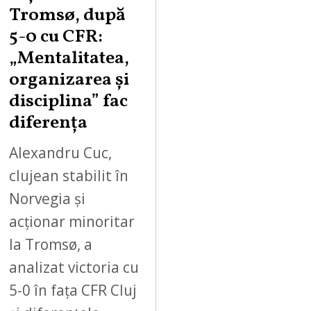
Tromsø, după
5-0 cu CFR:
„Mentalitatea,
organizarea și
disciplina” fac
diferența
Alexandru Cuc,
clujean stabilit în
Norvegia și
acționar minoritar
la Tromsø, a
analizat victoria cu
5-0 în fața CFR Cluj