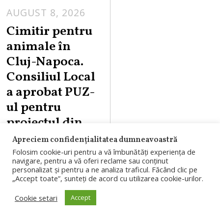
AUGUST 8, 2026
Cimitir pentru
animale în
Cluj-Napoca.
Consiliul Local
a aprobat PUZ-
ul pentru
proiectul din
Valea
Apreciem confidențialitatea dumneavoastră
Gârbăului
Folosim cookie-uri pentru a vă îmbunătăți experiența de
navigare, pentru a vă oferi reclame sau conținut
personalizat și pentru a ne analiza traficul. Făcând clic pe
Consiliul Local
„Accept toate”, sunteți de acord cu utilizarea cookie-urilor.
Cluj-Napoca a
Cookie setari
Accept
aprobat PUZ-ul