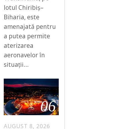
lotul Chiribiș–
Biharia, este
amenajată pentru
a putea permite
aterizarea
aeronavelor în
situații…
06
AUGUST 8, 2026