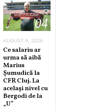
04
AUGUST 9, 2026
Ce salariu ar
urma să aibă
Marius
Șumudică la
CFR Cluj. La
același nivel cu
Bergodi de la
„U”