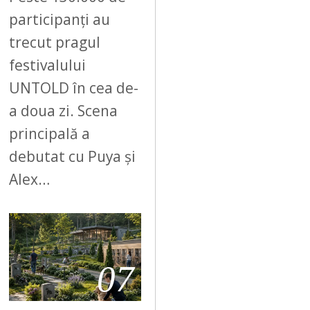
participanți au
trecut pragul
festivalului
UNTOLD în cea de-
a doua zi. Scena
principală a
debutat cu Puya și
Alex…
07