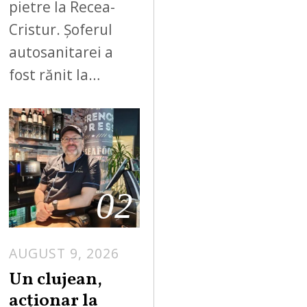
pietre la Recea-
Cristur. Șoferul
autosanitarei a
fost rănit la…
02
AUGUST 9, 2026
Un clujean,
acționar la