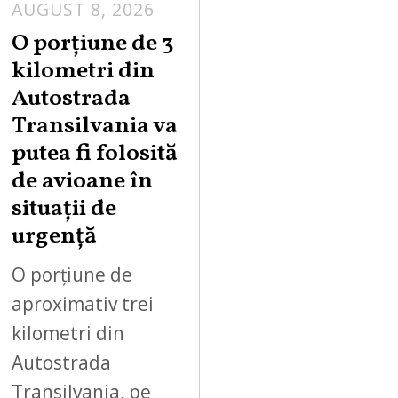
AUGUST 8, 2026
A
U
O porțiune de 3
G
kilometri din
U
Autostrada
S
Transilvania va
T
putea fi folosită
8
,
de avioane în
2
situații de
0
urgență
2
6
O porțiune de
aproximativ trei
kilometri din
Autostrada
Transilvania, pe