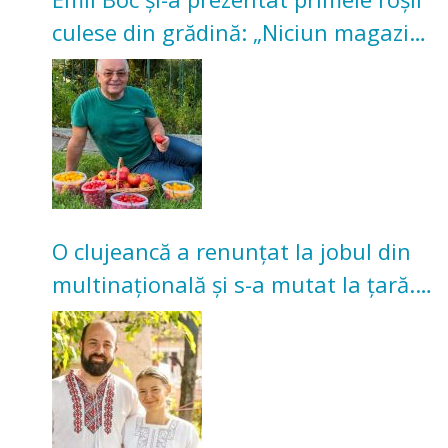
culese din grădină: „Niciun magazin
nu poate oferi această satisfacție”
O clujeancă a renunțat la jobul din
multinațională și s-a mutat la țară.
Acum cultivă legume în grădina
bunicilor