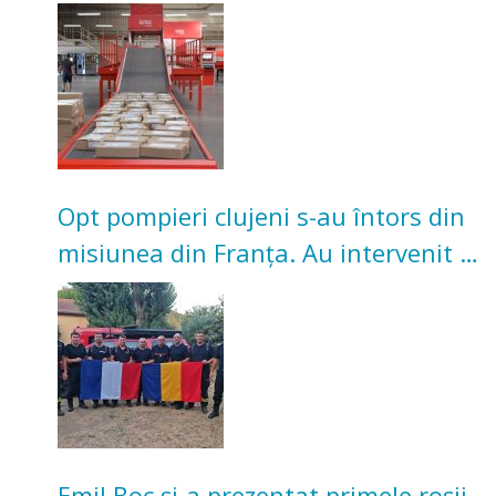
Investiție de 3 milioane de euro
Opt pompieri clujeni s-au întors din
misiunea din Franța. Au intervenit la
incendii de vegetație și pădure
Emil Boc și-a prezentat primele roșii