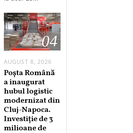
04
AUGUST 8, 2026
Poșta Română
a inaugurat
hubul logistic
modernizat din
Cluj-Napoca.
Investiție de 3
milioane de