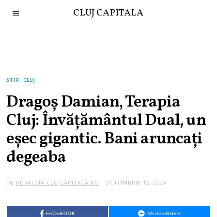
CLUJ CAPITALA
STIRI CLUJ
Dragoș Damian, Terapia
Cluj: Învățământul Dual, un
eșec gigantic. Bani aruncați
degeaba
DE
REDACȚIA CLUJCAPITALA.RO
OCTOMBRIE 12, 2024
FACEBOOK
MESSENGER