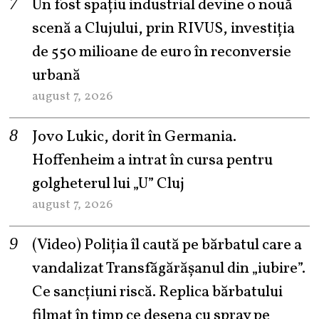
Un fost spațiu industrial devine o nouă
scenă a Clujului, prin RIVUS, investiția
de 550 milioane de euro în reconversie
urbană
august 7, 2026
Jovo Lukic, dorit în Germania.
Hoffenheim a intrat în cursa pentru
golgheterul lui „U” Cluj
august 7, 2026
(Video) Poliția îl caută pe bărbatul care a
vandalizat Transfăgărășanul din „iubire”.
Ce sancțiuni riscă. Replica bărbatului
filmat în timp ce desena cu spray pe