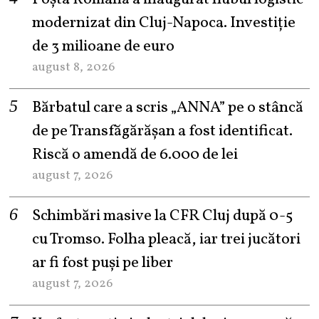
modernizat din Cluj-Napoca. Investiție
de 3 milioane de euro
august 8, 2026
Bărbatul care a scris „ANNA” pe o stâncă
de pe Transfăgărășan a fost identificat.
Riscă o amendă de 6.000 de lei
august 7, 2026
Schimbări masive la CFR Cluj după 0-5
cu Tromso. Folha pleacă, iar trei jucători
ar fi fost puși pe liber
august 7, 2026