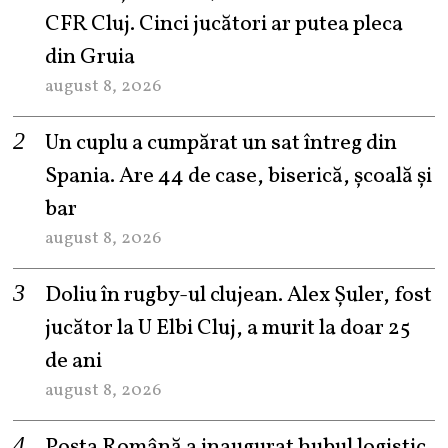
CFR Cluj. Cinci jucători ar putea pleca
din Gruia
august 8, 2026
Un cuplu a cumpărat un sat întreg din
Spania. Are 44 de case, biserică, școală și
bar
august 8, 2026
Doliu în rugby-ul clujean. Alex Șuler, fost
jucător la U Elbi Cluj, a murit la doar 25
de ani
august 8, 2026
Poșta Română a inaugurat hubul logistic