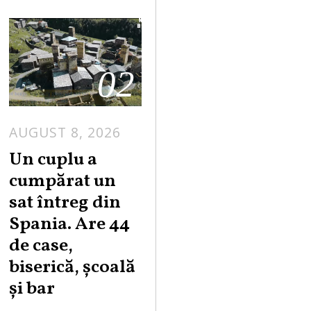
02
AUGUST 8, 2026
Un cuplu a
cumpărat un
sat întreg din
Spania. Are 44
de case,
biserică, școală
și bar