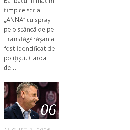
Bărbatul filmat în
timp ce scria
„ANNA” cu spray
pe o stâncă de pe
Transfăgărășan a
fost identificat de
polițiști. Garda
de…
06
AUGUST 7, 2026