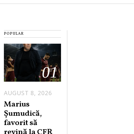
POPULAR
01
AUGUST 8, 2026
Marius
Șumudică,
favorit să
revină la CFR