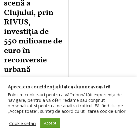
scenă a
Clujului, prin
RIVUS,
investiția de
550 milioane de
euro în
reconversie
urbană
RIVUS, cel mai
Apreciem confidențialitatea dumneavoastră
mare proiect de
Folosim cookie-uri pentru a vă îmbunătăți experiența de
navigare, pentru a vă oferi reclame sau conținut
regenerare urbană
personalizat și pentru a ne analiza traficul. Făcând clic pe
„Accept toate”, sunteți de acord cu utilizarea cookie-urilor.
aflat în construcție
din țară, dezvoltat
Cookie setari
Accept
de companiile