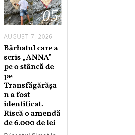
05
AUGUST 7, 2026
Bărbatul care a
scris „ANNA”
pe o stâncă de
pe
Transfăgărășa
n a fost
identificat.
Riscă o amendă
de 6.000 de lei