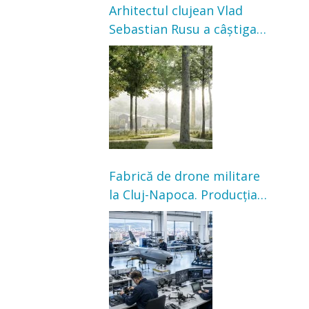
Arhitectul clujean Vlad
Sebastian Rusu a câștigat
concursul pentru
transformarea Grădinii
Casei Universitarilor
Fabrică de drone militare
la Cluj-Napoca. Producția
ar urma să înceapă în
toamna acestui an