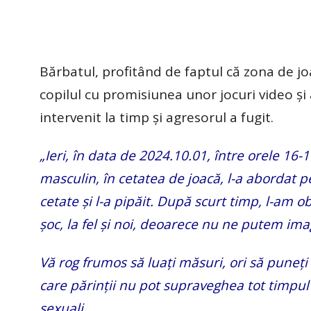
Bărbatul, profitând de faptul că zona de joa
copilul cu promisiunea unor jocuri video și a
intervenit la timp și agresorul a fugit.
„Ieri, în data de 2024.10.01, între orele 16-
masculin, în cetatea de joacă, l-a abordat pe
cetate și l-a pipăit. După scurt timp, l-am ob
șoc, la fel și noi, deoarece nu ne putem ima
Vă rog frumos să luați măsuri, ori să puneți în
care părinții nu pot supraveghea tot timpul 
sexuali.