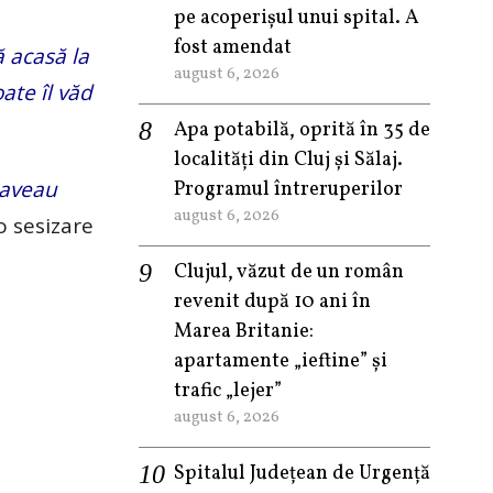
pe acoperișul unui spital. A
fost amendat
ă acasă la
august 6, 2026
ate îl văd
Apa potabilă, oprită în 35 de
localități din Cluj și Sălaj.
 aveau
Programul întreruperilor
august 6, 2026
o sesizare
Clujul, văzut de un român
revenit după 10 ani în
Marea Britanie:
apartamente „ieftine” și
trafic „lejer”
august 6, 2026
Spitalul Județean de Urgență