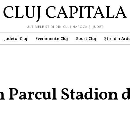
CLUJ CAPITALA
ULTIMELE ȘTIRI DIN CLUJ-NAPOCA ȘI JUDEȚ
Județul Cluj
Evenimente Cluj
Sport Cluj
Știri din Ard
n Parcul Stadion 