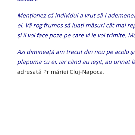
Menționez că individul a vrut să-l ademeneas
el. Vă rog frumos să luați măsuri cât mai re
și îi voi face poze pe care vi le voi trimite. 
Azi dimineață am trecut din nou pe acolo și
plapuma cu ei, iar când au ieșit, au urinat lâ
adresată Primăriei Cluj-Napoca.