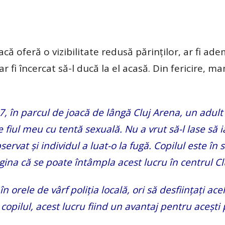
că oferă o vizibilitate redusă părinților, ar fi ad
r fi încercat să-l ducă la el acasă. Din fericire, m
17, în parcul de joacă de lângă Cluj Arena, un adult
 fiul meu cu tentă sexuală. Nu a vrut să-l lase să i
servat și individul a luat-o la fugă. Copilul este în 
gina că se poate întâmpla acest lucru în centrul Cl
 orele de vârf poliția locală, ori să desființați acel
copilul, acest lucru fiind un avantaj pentru acești