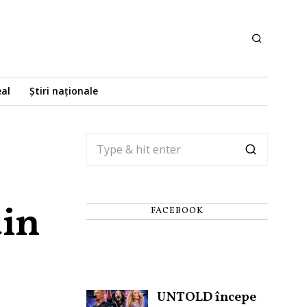
eal
Știri naționale
din
FACEBOOK
UNTOLD începe