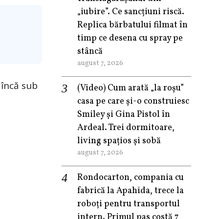
„iubire”. Ce sancțiuni riscă.
Replica bărbatului filmat în
timp ce desena cu spray pe
stâncă
august 7, 2026
 încă sub
(Video) Cum arată „la roşu”
casa pe care şi-o construiesc
Smiley şi Gina Pistol în
Ardeal. Trei dormitoare,
living spațios și sobă
august 7, 2026
Rondocarton, compania cu
fabrică la Apahida, trece la
roboți pentru transportul
intern. Primul pas costă 7