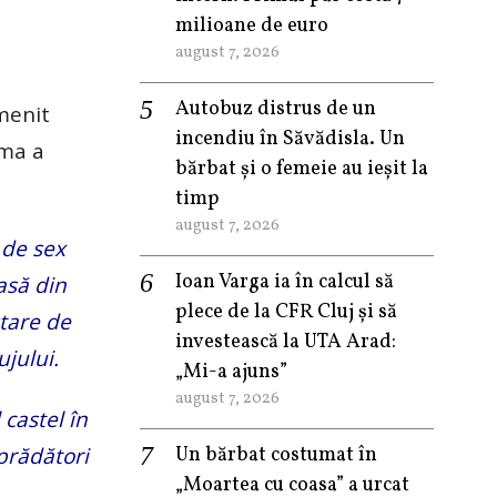
milioane de euro
august 7, 2026
Autobuz distrus de un
emenit
incendiu în Săvădisla. Un
ama a
bărbat și o femeie au ieșit la
timp
august 7, 2026
 de sex
Ioan Varga ia în calcul să
asă din
plece de la CFR Cluj și să
stare de
investească la UTA Arad:
ujului.
„Mi-a ajuns”
august 7, 2026
 castel în
 prădători
Un bărbat costumat în
„Moartea cu coasa” a urcat