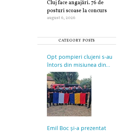
Cluj face angajări. 76 de
posturi scoase la concurs
august 6, 2026
CATEGORY POSTS
Opt pompieri clujeni s-au
întors din misiunea din
Franța. Au intervenit la
incendii de vegetație și
pădure
Emil Boc și-a prezentat