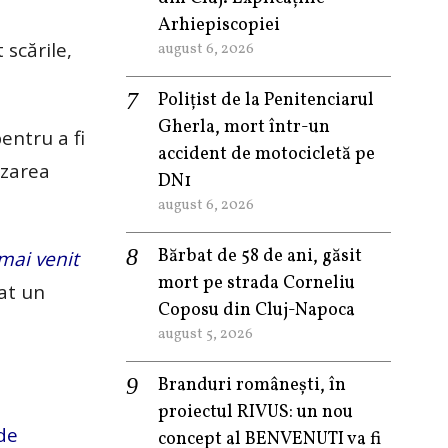
Arhiepiscopiei
 scările,
august 6, 2026
Polițist de la Penitenciarul
Gherla, mort într-un
entru a fi
accident de motocicletă pe
izarea
DN1
august 6, 2026
Bărbat de 58 de ani, găsit
 mai venit
mort pe strada Corneliu
rat un
Coposu din Cluj-Napoca
august 5, 2026
Branduri românești, în
proiectul RIVUS: un nou
 de
concept al BENVENUTI va fi