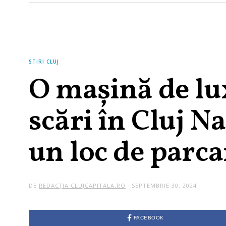
STIRI CLUJ
O mașină de lu
scări în Cluj N
un loc de parca
DE
REDACȚIA CLUJCAPITALA.RO
SEPTEMBRIE 30, 2024
FACEBOOK