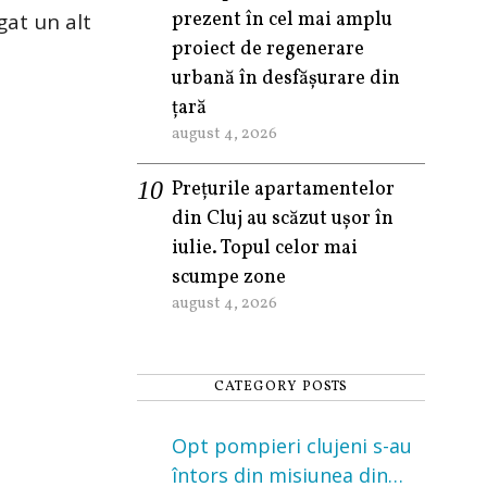
prezent în cel mai amplu
gat un alt
proiect de regenerare
urbană în desfășurare din
țară
august 4, 2026
Prețurile apartamentelor
din Cluj au scăzut ușor în
iulie. Topul celor mai
scumpe zone
august 4, 2026
CATEGORY POSTS
Opt pompieri clujeni s-au
întors din misiunea din