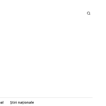
eal
Știri naționale