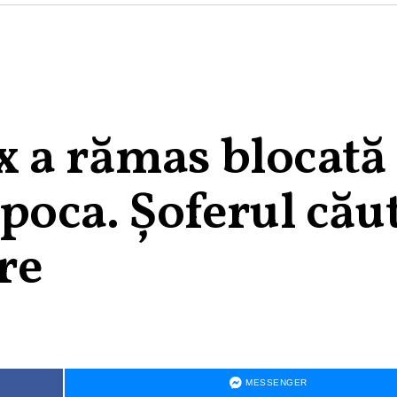
x a rămas blocată
apoca. Șoferul cău
re
MESSENGER