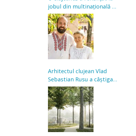
jobul din multinațională și
s-a mutat la țară. Acum
cultivă legume în grădina
bunicilor
Arhitectul clujean Vlad
Sebastian Rusu a câștigat
concursul pentru
transformarea Grădinii
Casei Universitarilor