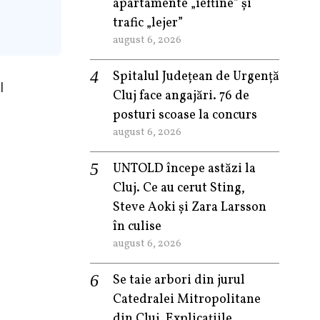
apartamente „ieftine” și
trafic „lejer”
august 6, 2026
Spitalul Județean de Urgență
l
Cluj face angajări. 76 de
posturi scoase la concurs
august 6, 2026
UNTOLD începe astăzi la
Cluj. Ce au cerut Sting,
Steve Aoki și Zara Larsson
în culise
august 6, 2026
Se taie arbori din jurul
Catedralei Mitropolitane
din Cluj. Explicațiile