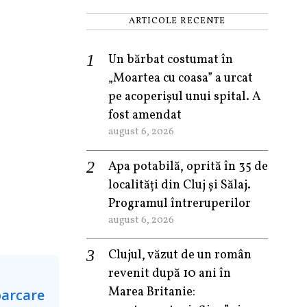
ARTICOLE RECENTE
Un bărbat costumat în
„Moartea cu coasa” a urcat
pe acoperișul unui spital. A
fost amendat
august 6, 2026
Apa potabilă, oprită în 35 de
localități din Cluj și Sălaj.
Programul întreruperilor
august 6, 2026
Clujul, văzut de un român
revenit după 10 ani în
Marea Britanie: