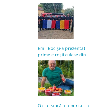
Franța. Au intervenit la
incendii de vegetație și
pădure
Emil Boc și-a prezentat
primele roșii culese din
grădină: „Niciun magazin
nu poate oferi această
satisfacție”
O clujeancă a renunțat la