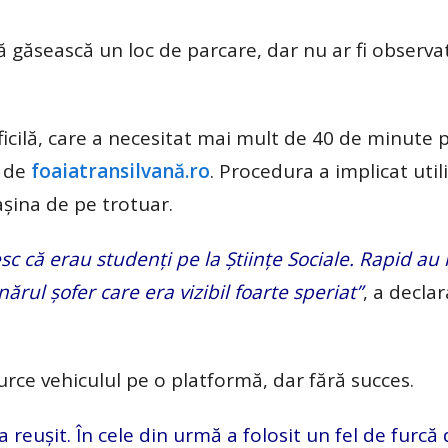
ă găsească un loc de parcare, dar nu ar fi observat
ficilă, care a necesitat mai mult de 40 de minute p
t de
foaiatransilvană.ro
. Procedura a implicat util
șina de pe trotuar.
sc că erau studenți pe la Științe Sociale. Rapid au
ărul șofer care era vizibil foarte speriat”
, a decla
 urce vehiculul pe o platformă, dar fără succes.
 reușit. În cele din urmă a folosit un fel de furcă