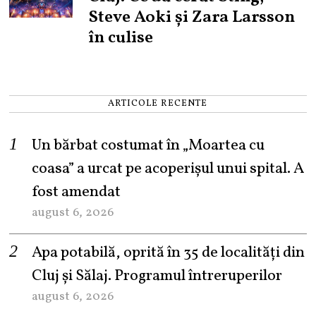
Steve Aoki și Zara Larsson
în culise
ARTICOLE RECENTE
Un bărbat costumat în „Moartea cu
coasa” a urcat pe acoperișul unui spital. A
fost amendat
august 6, 2026
Apa potabilă, oprită în 35 de localități din
Cluj și Sălaj. Programul întreruperilor
august 6, 2026