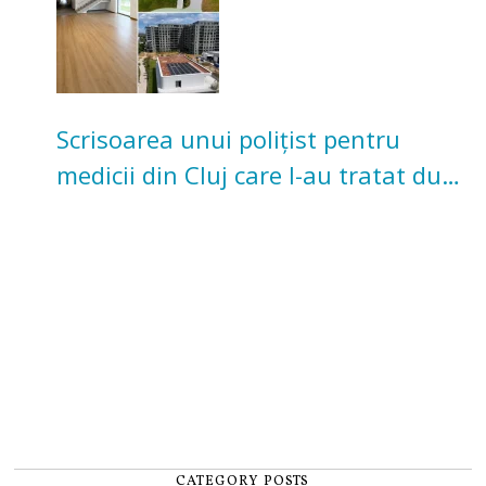
Scrisoarea unui polițist pentru
medicii din Cluj care l-au tratat după
un accident: „Nu m-am simțit un
număr”
CATEGORY POSTS