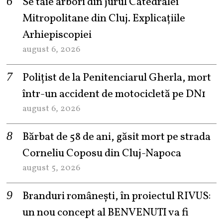
Se taie arbori din jurul Catedralei
Mitropolitane din Cluj. Explicațiile
Arhiepiscopiei
august 6, 2026
Polițist de la Penitenciarul Gherla, mort
într-un accident de motocicletă pe DN1
august 6, 2026
Bărbat de 58 de ani, găsit mort pe strada
Corneliu Coposu din Cluj-Napoca
august 5, 2026
Branduri românești, în proiectul RIVUS:
un nou concept al BENVENUTI va fi