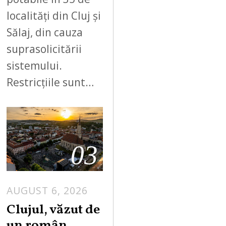
localități din Cluj și
Sălaj, din cauza
suprasolicitării
sistemului.
Restricțiile sunt…
03
AUGUST 6, 2026
Clujul, văzut de
un român