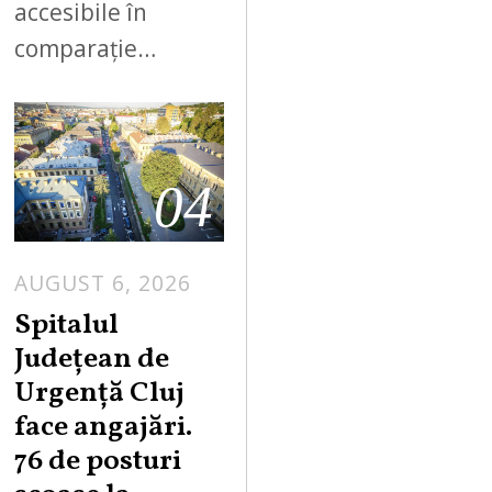
accesibile în
comparație…
04
AUGUST 6, 2026
Spitalul
Județean de
Urgență Cluj
face angajări.
76 de posturi