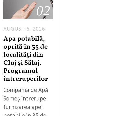
02
AUGUST 6, 2026
Apa potabilă,
oprită în 35 de
localități din
Cluj și Sălaj.
Programul
întreruperilor
Compania de Apă
Someș întrerupe
furnizarea apei
potabile în 35 de