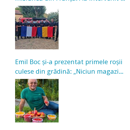
incendii de vegetație și pădure
Emil Boc și-a prezentat primele roșii
culese din grădină: „Niciun magazin
nu poate oferi această satisfacție”