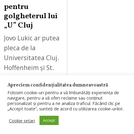
pentru
golgheterul lui
„U” Cluj
Jovo Lukic ar putea
pleca de la
Universitatea Cluj.
Hoffenheim și St.
Pauli sunt
Apreciem confidențialitatea dumneavoastră
interesate de
Folosim cookie-uri pentru a vă îmbunătăți experiența de
golgheterul
navigare, pentru a vă oferi reclame sau conținut
personalizat și pentru a ne analiza traficul. Făcând clic pe
„Șepcilor roșii”, iar
„Accept toate”, sunteți de acord cu utilizarea cookie-urilor.
clubul clujean…
Cookie setari
Accept