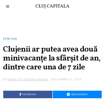
CLUJ CAPITALA
STIRI CLUJ
Clujenii ar putea avea două
minivacanțe la sfârșit de an,
dintre care una de 7 zile
DE
REDACȚIA CLUJCAPITALA.RO
SEPTEMBRIE 23, 2024
FACEBOOK
MESSENGER