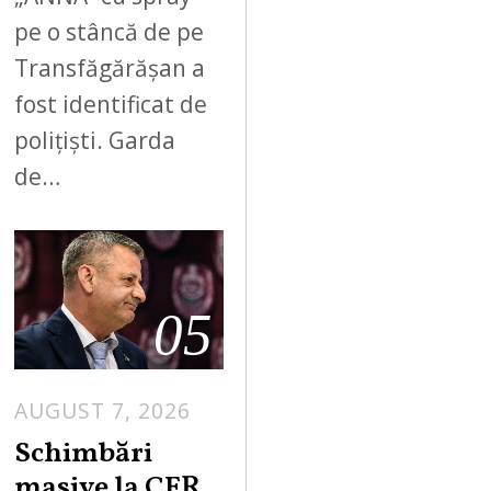
pe o stâncă de pe
Transfăgărășan a
fost identificat de
polițiști. Garda
de…
05
AUGUST 7, 2026
Schimbări
masive la CFR