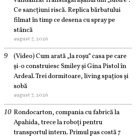
vandalizat Transfăgărășanul din „iubire”.
Ce sancțiuni riscă. Replica bărbatului
filmat în timp ce desena cu spray pe
stâncă
august 7, 2026
(Video) Cum arată „la roşu” casa pe care
şi-o construiesc Smiley şi Gina Pistol în
Ardeal. Trei dormitoare, living spațios și
sobă
august 7, 2026
Rondocarton, compania cu fabrică la
Apahida, trece la roboți pentru
transportul intern. Primul pas costă 7