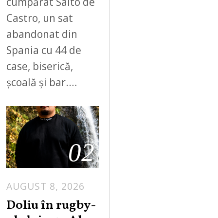
cumpărat Salto de
Castro, un sat
abandonat din
Spania cu 44 de
case, biserică,
școală și bar.…
02
AUGUST 8, 2026
Doliu în rugby-