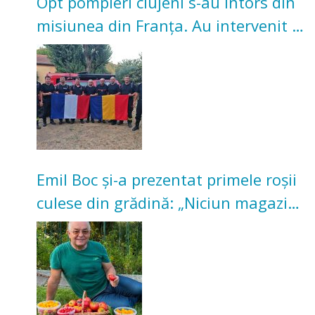
Opt pompieri clujeni s-au întors din
misiunea din Franța. Au intervenit la
incendii de vegetație și pădure
Emil Boc și-a prezentat primele roșii
culese din grădină: „Niciun magazin
nu poate oferi această satisfacție”