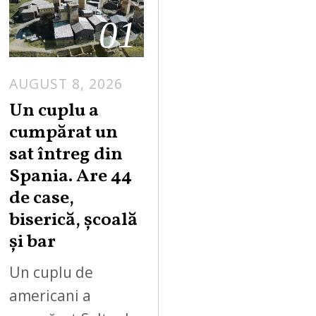
01
AUGUST 8, 2026
Un cuplu a
cumpărat un
sat întreg din
Spania. Are 44
de case,
biserică, școală
și bar
Un cuplu de
americani a