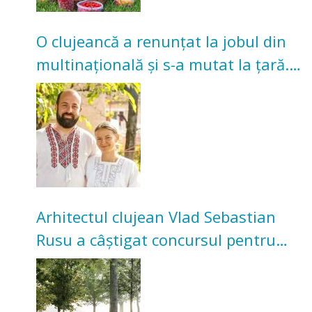
O clujeancă a renunțat la jobul din
multinațională și s-a mutat la țară.
Acum cultivă legume în grădina
bunicilor
Arhitectul clujean Vlad Sebastian
Rusu a câștigat concursul pentru
transformarea Grădinii Casei
Universitarilor