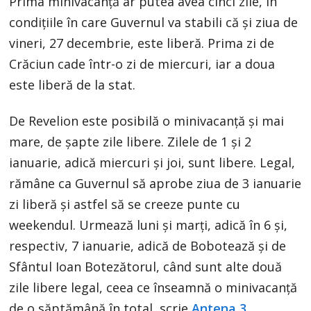
Prima minivacanță ar putea avea cinci zile, în
condițiile în care Guvernul va stabili că și ziua de
vineri, 27 decembrie, este liberă. Prima zi de
Crăciun cade într-o zi de miercuri, iar a doua
este liberă de la stat.
De Revelion este posibilă o minivacanță și mai
mare, de șapte zile libere. Zilele de 1 și 2
ianuarie, adică miercuri și joi, sunt libere. Legal,
rămâne ca Guvernul să aprobe ziua de 3 ianuarie
zi liberă și astfel să se creeze punte cu
weekendul. Urmează luni și marți, adică în 6 și,
respectiv, 7 ianuarie, adică de Bobotează și de
Sfântul Ioan Botezătorul, când sunt alte două
zile libere legal, ceea ce înseamnă o minivacanță
de o săptămână în total, scrie
Antena 3.