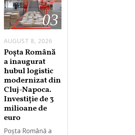
03
AUGUST 8, 2026
Poșta Română
a inaugurat
hubul logistic
modernizat din
Cluj-Napoca.
Investiție de 3
milioane de
euro
Poșta Română a