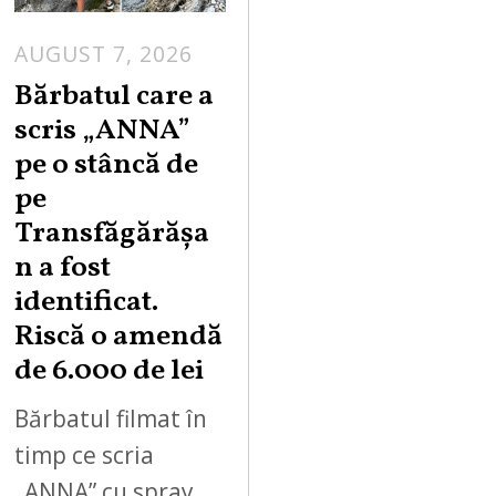
AUGUST 7, 2026
Bărbatul care a
scris „ANNA”
pe o stâncă de
pe
Transfăgărășa
n a fost
identificat.
Riscă o amendă
de 6.000 de lei
Bărbatul filmat în
timp ce scria
„ANNA” cu spray