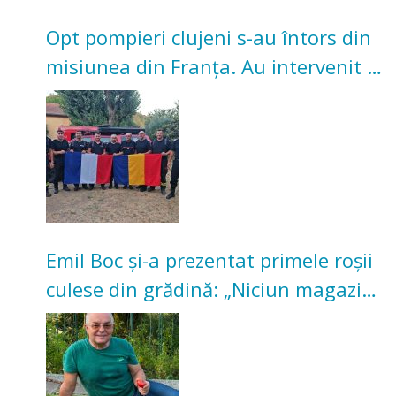
Opt pompieri clujeni s-au întors din
misiunea din Franța. Au intervenit la
incendii de vegetație și pădure
Emil Boc și-a prezentat primele roșii
culese din grădină: „Niciun magazin
nu poate oferi această satisfacție”