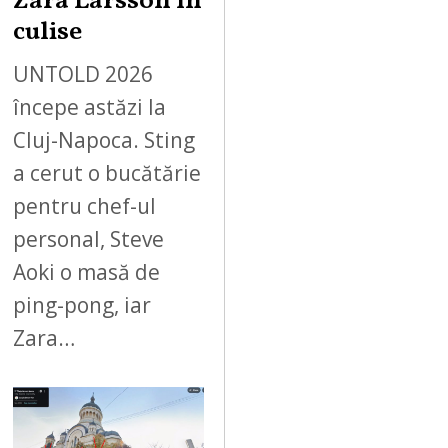
Zara Larsson în
culise
UNTOLD 2026
începe astăzi la
Cluj-Napoca. Sting
a cerut o bucătărie
pentru chef-ul
personal, Steve
Aoki o masă de
ping-pong, iar
Zara…