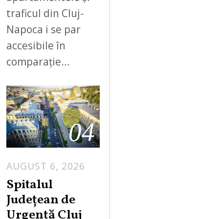
traficul din Cluj-
Napoca i se par
accesibile în
comparație…
04
AUGUST 6, 2026
Spitalul
Județean de
Urgență Cluj