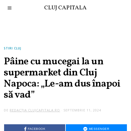
CLUJ CAPITALA
STIRI CLUJ
Pâine cu mucegai la un
supermarket din Cluj
Napoca: „Le-am dus înapoi
să vad”
DE
REDACȚIA CLUJCAPITALA.RO
SEPTEMBRIE 11, 2024
FACEBOOK
MESSENGER