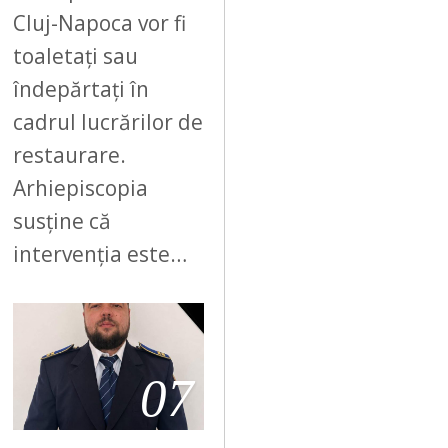
Cluj-Napoca vor fi
toaletați sau
îndepărtați în
cadrul lucrărilor de
restaurare.
Arhiepiscopia
susține că
intervenția este…
07