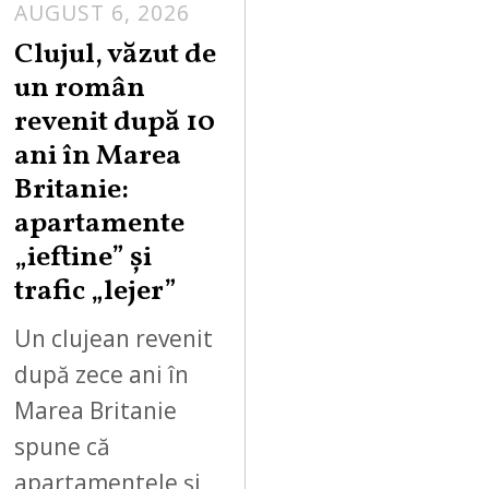
AUGUST 6, 2026
Clujul, văzut de
un român
revenit după 10
ani în Marea
Britanie:
apartamente
„ieftine” și
trafic „lejer”
Un clujean revenit
după zece ani în
Marea Britanie
spune că
apartamentele și