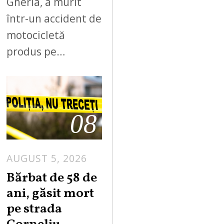
Gherla, a murit
într-un accident de
motocicletă
produs pe…
08
AUGUST 5, 2026
Bărbat de 58 de
ani, găsit mort
pe strada