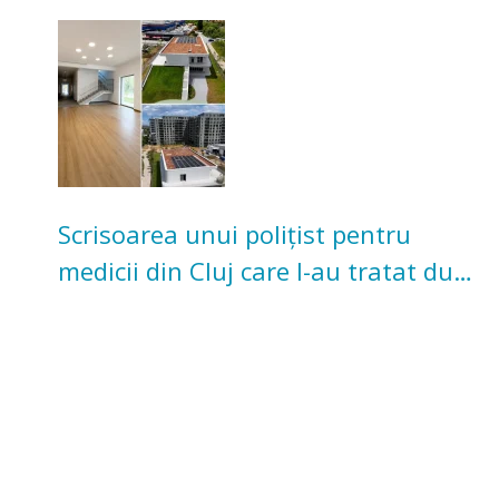
pentru copii
Scrisoarea unui polițist pentru
medicii din Cluj care l-au tratat după
un accident: „Nu m-am simțit un
număr”