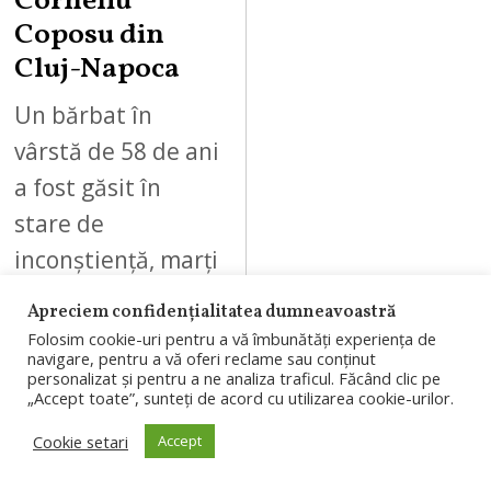
Corneliu
Coposu din
Cluj-Napoca
Un bărbat în
vârstă de 58 de ani
a fost găsit în
stare de
inconștiență, marți
dimineață, 4
Apreciem confidențialitatea dumneavoastră
august 2026, pe
Folosim cookie-uri pentru a vă îmbunătăți experiența de
navigare, pentru a vă oferi reclame sau conținut
strada…
personalizat și pentru a ne analiza traficul. Făcând clic pe
„Accept toate”, sunteți de acord cu utilizarea cookie-urilor.
Cookie setari
Accept