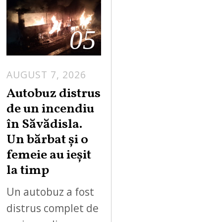
05
AUGUST 7, 2026
Autobuz distrus
de un incendiu
în Săvădisla.
Un bărbat și o
femeie au ieșit
la timp
Un autobuz a fost
distrus complet de