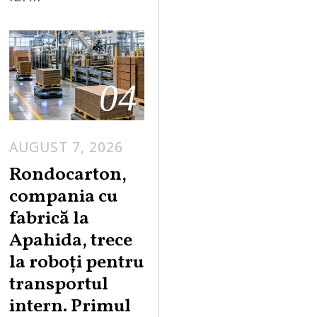
04
AUGUST 7, 2026
A
U
Rondocarton,
G
compania cu
U
fabrică la
S
Apahida, trece
T
la roboți pentru
7
,
transportul
2
intern. Primul