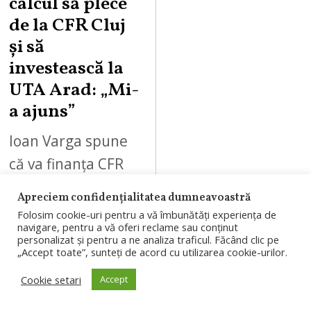
calcul să plece
de la CFR Cluj
și să
investească la
UTA Arad: „Mi-
a ajuns”
Ioan Varga spune
că va finanța CFR
Cluj până la finalul
Apreciem confidențialitatea dumneavoastră
sezonului, dar ia în
Folosim cookie-uri pentru a vă îmbunătăți experiența de
navigare, pentru a vă oferi reclame sau conținut
calcul să plece din
personalizat și pentru a ne analiza traficul. Făcând clic pe
„Accept toate”, sunteți de acord cu utilizarea cookie-urilor.
Gruia și să…
Cookie setari
Accept