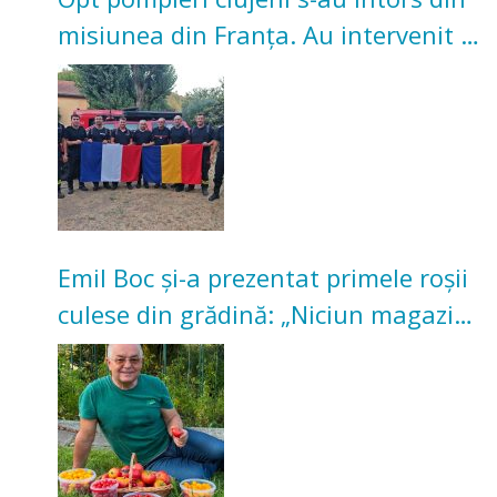
misiunea din Franța. Au intervenit la
incendii de vegetație și pădure
Emil Boc și-a prezentat primele roșii
culese din grădină: „Niciun magazin
nu poate oferi această satisfacție”