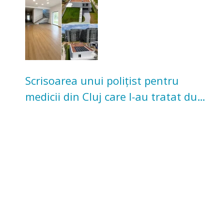
Scrisoarea unui polițist pentru
medicii din Cluj care l-au tratat după
un accident: „Nu m-am simțit un
număr”