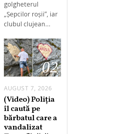
golgheterul
„Șepcilor roșii”, iar
clubul clujean…
02
AUGUST 7, 2026
A
U
(Video) Poliția
G
îl caută pe
U
bărbatul care a
S
vandalizat
T