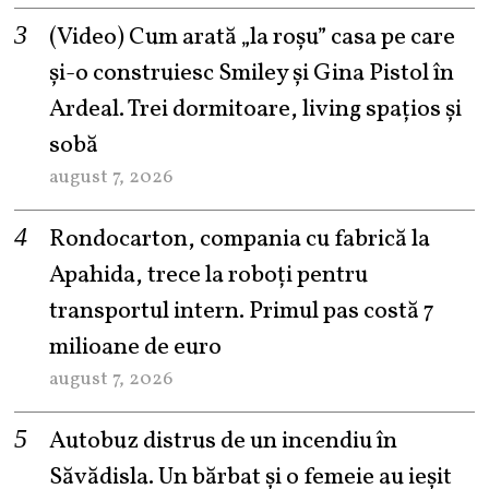
(Video) Cum arată „la roşu” casa pe care
şi-o construiesc Smiley şi Gina Pistol în
Ardeal. Trei dormitoare, living spațios și
sobă
august 7, 2026
Rondocarton, compania cu fabrică la
Apahida, trece la roboți pentru
transportul intern. Primul pas costă 7
milioane de euro
august 7, 2026
Autobuz distrus de un incendiu în
Săvădisla. Un bărbat și o femeie au ieșit