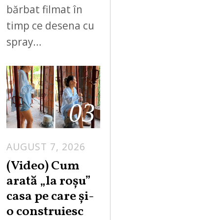
bărbat filmat în
timp ce desena cu
spray…
03
AUGUST 7, 2026
(Video) Cum
arată „la roşu”
casa pe care şi-
o construiesc