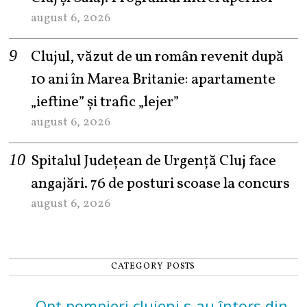
august 6, 2026
Clujul, văzut de un român revenit după
10 ani în Marea Britanie: apartamente
„ieftine” și trafic „lejer”
august 6, 2026
Spitalul Județean de Urgență Cluj face
angajări. 76 de posturi scoase la concurs
august 6, 2026
CATEGORY POSTS
Opt pompieri clujeni s-au întors din