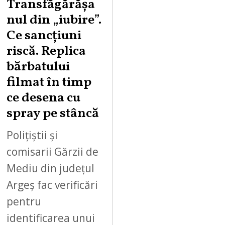
Transfăgărășa
7
,
nul din „iubire”.
2
Ce sancțiuni
0
riscă. Replica
2
bărbatului
6
filmat în timp
ce desena cu
spray pe stâncă
Polițiștii și
comisarii Gărzii de
Mediu din județul
Argeș fac verificări
pentru
identificarea unui