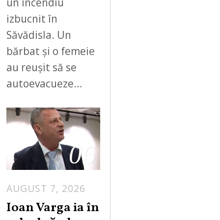
un incendiu
izbucnit în
Săvădisla. Un
bărbat și o femeie
au reușit să se
autoevacueze…
06
AUGUST 7, 2026
Ioan Varga ia în