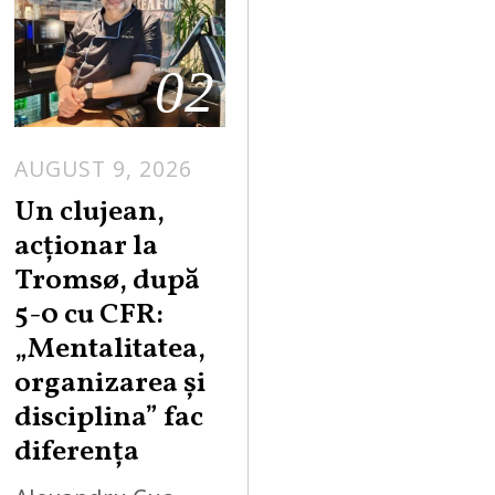
02
AUGUST 9, 2026
Un clujean,
acționar la
Tromsø, după
5-0 cu CFR:
„Mentalitatea,
organizarea și
disciplina” fac
diferența