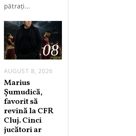
pătrați…
08
AUGUST 8, 2026
Marius
Șumudică,
favorit să
revină la CFR
Cluj. Cinci
jucători ar