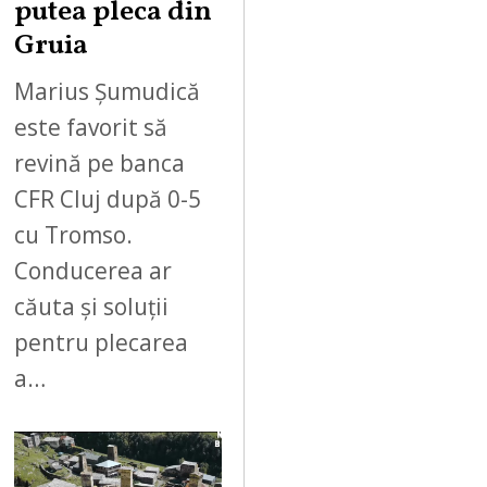
putea pleca din
Gruia
Marius Șumudică
este favorit să
revină pe banca
CFR Cluj după 0-5
cu Tromso.
Conducerea ar
căuta și soluții
pentru plecarea
a…