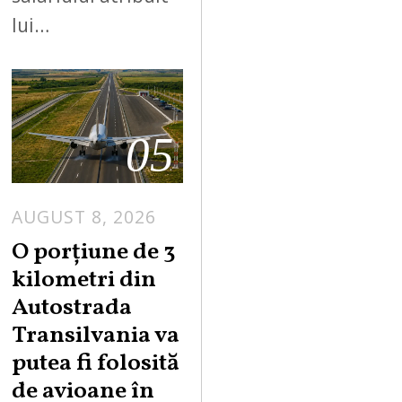
lui…
05
AUGUST 8, 2026
A
U
O porțiune de 3
G
kilometri din
U
Autostrada
S
Transilvania va
T
putea fi folosită
8
,
de avioane în