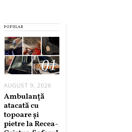
POPULAR
01
AUGUST 9, 2026
Ambulanță
atacată cu
topoare și
pietre la Recea-