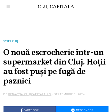
CLUJ CAPITALA
STIRI CLUJ
O nouă escrocherie într-un
supermarket din Cluj. Hoţii
au fost puşi pe fugă de
paznici
DE
REDACȚIA CLUJCAPITALA.RO
SEPTEMBRIE 1, 2024
FACEBOOK
MESSENGER