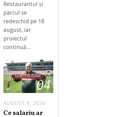
Restaurantul și
parcul se
redeschid pe 18
august, iar
proiectul
continuă…
04
AUGUST 9, 2026
Ce salariu ar