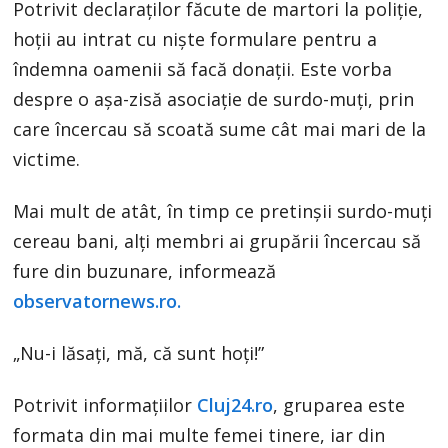
Potrivit declaraţilor făcute de martori la poliţie,
hoţii au intrat cu nişte formulare pentru a
îndemna oamenii să facă donaţii. Este vorba
despre o aşa-zisă asociaţie de surdo-muţi, prin
care încercau să scoată sume cât mai mari de la
victime.
Mai mult de atât, în timp ce pretinşii surdo-muţi
cereau bani, alţi membri ai grupării încercau să
fure din buzunare, informează
observatornews.ro.
„Nu-i lăsaţi, mă, că sunt hoţi!”
Potrivit informațiilor
Cluj24.ro
, gruparea este
formata din mai multe femei tinere, iar din