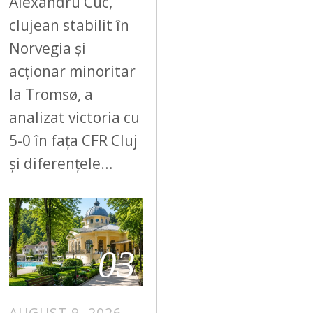
Alexandru Cuc,
clujean stabilit în
Norvegia și
acționar minoritar
la Tromsø, a
analizat victoria cu
5-0 în fața CFR Cluj
și diferențele…
03
AUGUST 9, 2026
A