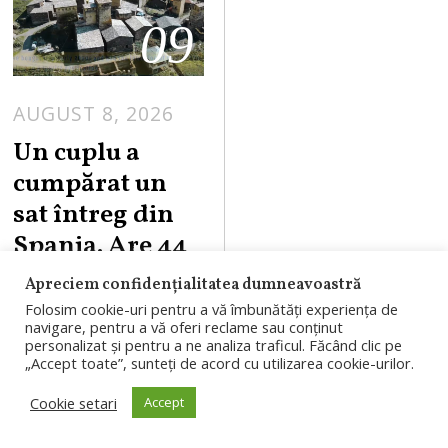
09
AUGUST 8, 2026
Un cuplu a
cumpărat un
sat întreg din
Spania. Are 44
de case,
Apreciem confidențialitatea dumneavoastră
biserică, școală
Folosim cookie-uri pentru a vă îmbunătăți experiența de
navigare, pentru a vă oferi reclame sau conținut
și bar
personalizat și pentru a ne analiza traficul. Făcând clic pe
„Accept toate”, sunteți de acord cu utilizarea cookie-urilor.
Un cuplu de
Cookie setari
Accept
americani a
cumpărat Salto de