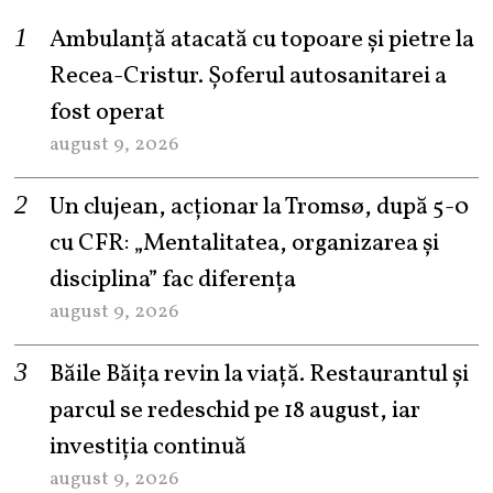
Ambulanță atacată cu topoare și pietre la
Recea-Cristur. Șoferul autosanitarei a
fost operat
august 9, 2026
Un clujean, acționar la Tromsø, după 5-0
cu CFR: „Mentalitatea, organizarea și
disciplina” fac diferența
august 9, 2026
Băile Băița revin la viață. Restaurantul și
parcul se redeschid pe 18 august, iar
investiția continuă
august 9, 2026