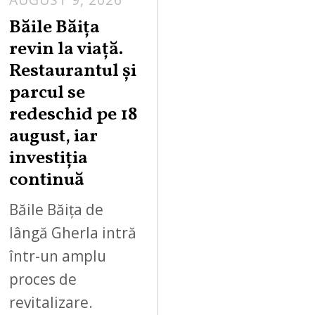
U
Băile Băița
G
revin la viață.
U
Restaurantul și
S
parcul se
T
redeschid pe 18
9
,
august, iar
2
investiția
0
continuă
2
6
Băile Băița de
lângă Gherla intră
într-un amplu
proces de
revitalizare.