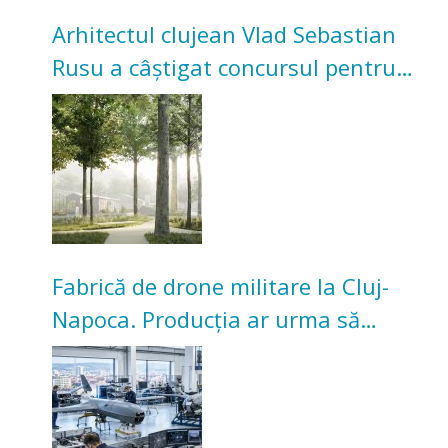
Arhitectul clujean Vlad Sebastian
Rusu a câștigat concursul pentru
transformarea Grădinii Casei
Universitarilor
Fabrică de drone militare la Cluj-
Napoca. Producția ar urma să
înceapă în toamna acestui an