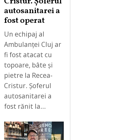
Cristur. Șoferul
autosanitarei a
fost operat
Un echipaj al
Ambulanței Cluj ar
fi fost atacat cu
topoare, bâte și
pietre la Recea-
Cristur. Șoferul
autosanitarei a
fost rănit la…