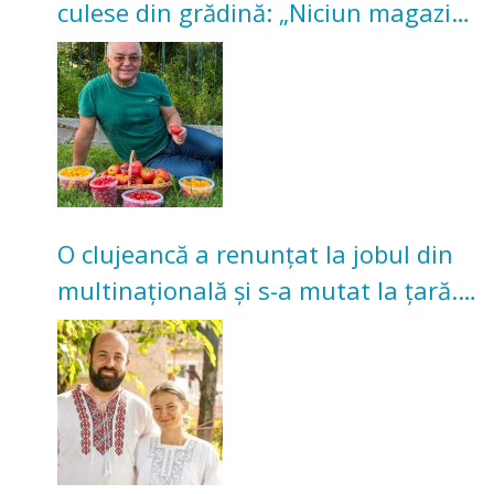
culese din grădină: „Niciun magazin
nu poate oferi această satisfacție”
O clujeancă a renunțat la jobul din
multinațională și s-a mutat la țară.
Acum cultivă legume în grădina
bunicilor