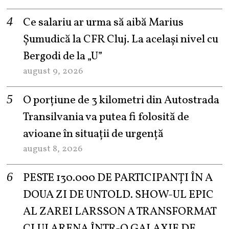
Ce salariu ar urma să aibă Marius
Șumudică la CFR Cluj. La același nivel cu
Bergodi de la „U”
august 9, 2026
O porțiune de 3 kilometri din Autostrada
Transilvania va putea fi folosită de
avioane în situații de urgență
august 8, 2026
PESTE 130.000 DE PARTICIPANȚI ÎN A
DOUA ZI DE UNTOLD. SHOW-UL EPIC
AL ZAREI LARSSON A TRANSFORMAT
CLUJ ARENA ÎNTR-O GALAXIE DE