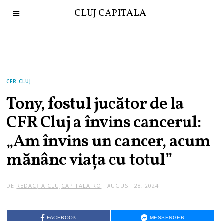
CLUJ CAPITALA
CFR CLUJ
Tony, fostul jucător de la
CFR Cluj a învins cancerul:
„Am învins un cancer, acum
mănânc viața cu totul”
DE
REDACȚIA CLUJCAPITALA.RO
AUGUST 28, 2024
FACEBOOK
MESSENGER