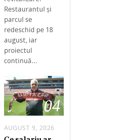
Restaurantul și
parcul se
redeschid pe 18
august, iar
proiectul
continuă…
04
AUGUST 9, 2026
Ce salariu ar