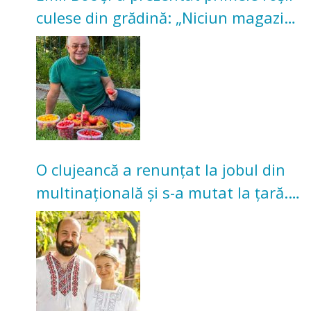
culese din grădină: „Niciun magazin
nu poate oferi această satisfacție”
O clujeancă a renunțat la jobul din
multinațională și s-a mutat la țară.
Acum cultivă legume în grădina
bunicilor