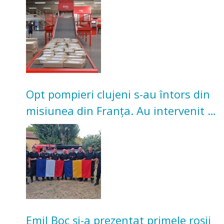
Investiție de 3 milioane de euro
Opt pompieri clujeni s-au întors din
misiunea din Franța. Au intervenit la
incendii de vegetație și pădure
Emil Boc și-a prezentat primele roșii