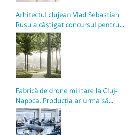
Arhitectul clujean Vlad Sebastian
Rusu a câștigat concursul pentru
transformarea Grădinii Casei
Universitarilor
Fabrică de drone militare la Cluj-
Napoca. Producția ar urma să
înceapă în toamna acestui an