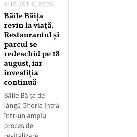
AUGUST 9, 2026
A
U
Băile Băița
G
revin la viață.
U
Restaurantul și
S
parcul se
T
redeschid pe 18
9
,
august, iar
2
investiția
0
continuă
2
6
Băile Băița de
lângă Gherla intră
într-un amplu
proces de
revitalizare.