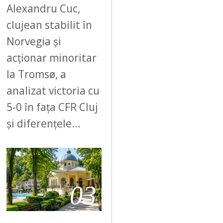
Alexandru Cuc,
clujean stabilit în
Norvegia și
acționar minoritar
la Tromsø, a
analizat victoria cu
5-0 în fața CFR Cluj
și diferențele…
03