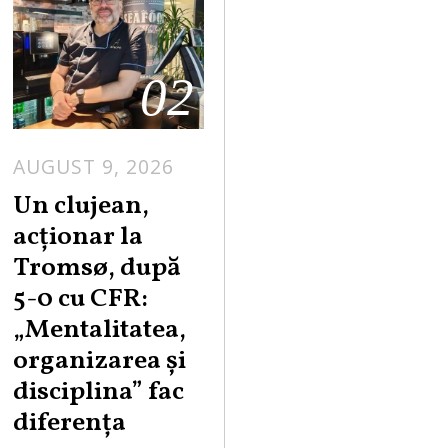
02
AUGUST 9, 2026
Un clujean,
acționar la
Tromsø, după
5-0 cu CFR:
„Mentalitatea,
organizarea și
disciplina” fac
diferența