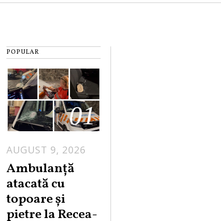
POPULAR
01
AUGUST 9, 2026
Ambulanță
atacată cu
topoare și
pietre la Recea-