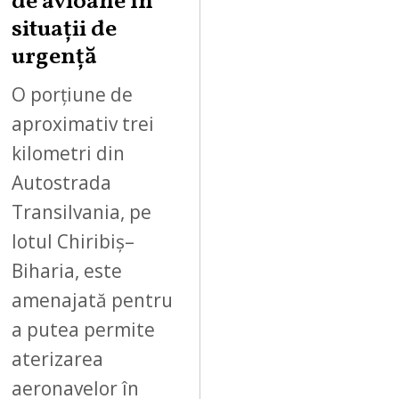
de avioane în
2
situații de
0
urgență
2
6
O porțiune de
aproximativ trei
kilometri din
Autostrada
Transilvania, pe
lotul Chiribiș–
Biharia, este
amenajată pentru
a putea permite
aterizarea
aeronavelor în