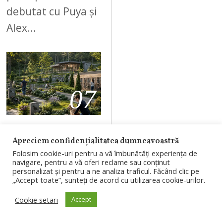
debutat cu Puya și
Alex…
07
AUGUST 8, 2026
Apreciem confidențialitatea dumneavoastră
Cimitir pentru
Folosim cookie-uri pentru a vă îmbunătăți experiența de
navigare, pentru a vă oferi reclame sau conținut
animale în
personalizat și pentru a ne analiza traficul. Făcând clic pe
„Accept toate”, sunteți de acord cu utilizarea cookie-urilor.
Cluj-Napoca.
Consiliul Local
Cookie setari
Accept
a aprobat PUZ-