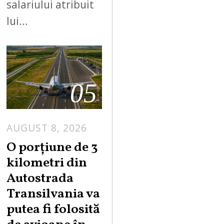
salariului atribuit
lui…
05
AUGUST 8, 2026
A
U
O porțiune de 3
G
kilometri din
U
Autostrada
S
Transilvania va
T
putea fi folosită
8
,