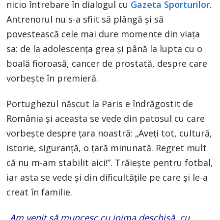
nicio întrebare în dialogul cu
Gazeta Sporturilor
.
Antrenorul nu s-a sfiit să plângă și să
povestească cele mai dure momente din viața
sa: de la adolescența grea și până la lupta cu o
boală fioroasă, cancer de prostată, despre care
vorbește în premieră.
Portughezul născut la Paris e îndrăgostit de
România și aceasta se vede din patosul cu care
vorbește despre țara noastră: „Aveți tot, cultură,
istorie, siguranță, o țară minunată. Regret mult
că nu m-am stabilit aici!”. Trăiește pentru fotbal,
iar asta se vede și din dificultățile pe care și le-a
creat în familie.
„Am venit să muncesc cu inima deschisă, cu