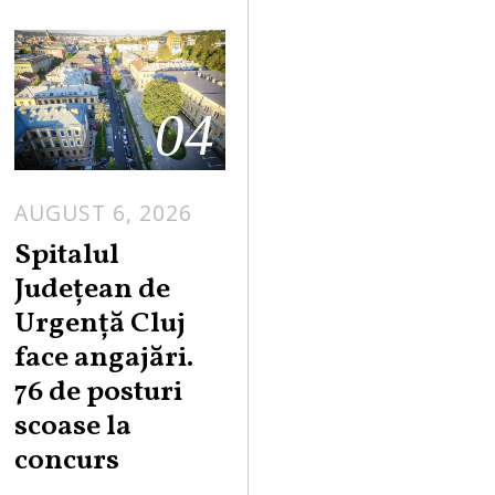
04
AUGUST 6, 2026
Spitalul
Județean de
Urgență Cluj
face angajări.
76 de posturi
scoase la
concurs