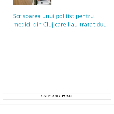
Scrisoarea unui polițist pentru
medicii din Cluj care l-au tratat după
un accident: „Nu m-am simțit un
număr”
CATEGORY POSTS