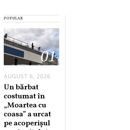
POPULAR
01
AUGUST 6, 2026
Un bărbat
costumat în
„Moartea cu
coasa” a urcat
pe acoperișul