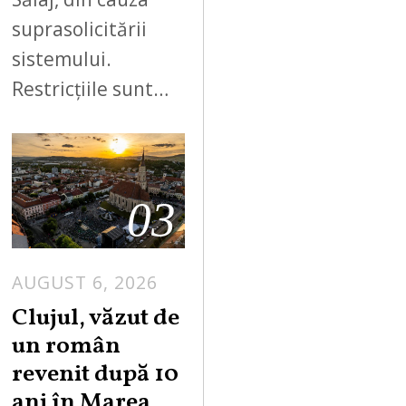
suprasolicitării
sistemului.
Restricțiile sunt…
03
AUGUST 6, 2026
Clujul, văzut de
un român
revenit după 10
ani în Marea