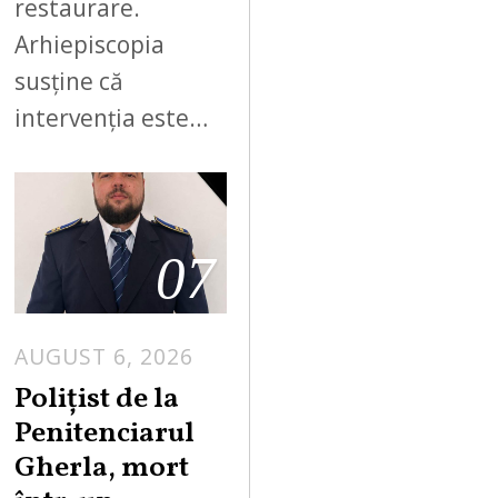
restaurare.
Arhiepiscopia
susține că
intervenția este…
07
AUGUST 6, 2026
Polițist de la
Penitenciarul
Gherla, mort