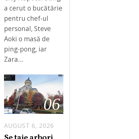
a cerut o bucătărie
pentru chef-ul
personal, Steve
Aoki o masă de
ping-pong, iar
Zara…
06
AUGUST 6, 2026
Se taie arbori