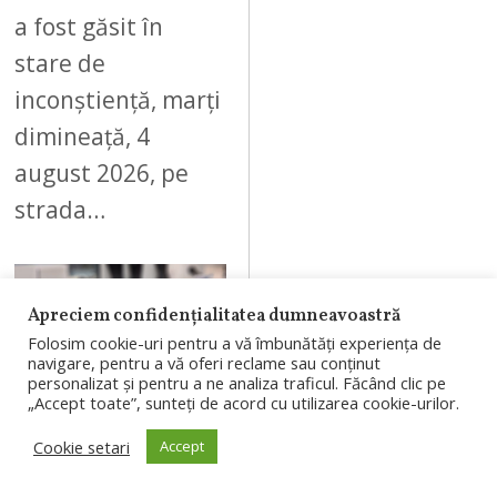
a fost găsit în
stare de
inconștiență, marți
dimineață, 4
august 2026, pe
strada…
Apreciem confidențialitatea dumneavoastră
Folosim cookie-uri pentru a vă îmbunătăți experiența de
09
navigare, pentru a vă oferi reclame sau conținut
personalizat și pentru a ne analiza traficul. Făcând clic pe
„Accept toate”, sunteți de acord cu utilizarea cookie-urilor.
AUGUST 4, 2026
Cookie setari
Accept
Branduri