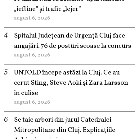
„ieftine” și trafic „lejer”
august 6, 2026
Spitalul Județean de Urgență Cluj face
angajări. 76 de posturi scoase la concurs
august 6, 2026
UNTOLD începe astăzi la Cluj. Ce au
cerut Sting, Steve Aoki și Zara Larsson
în culise
august 6, 2026
Se taie arbori din jurul Catedralei
Mitropolitane din Cluj. Explicațiile