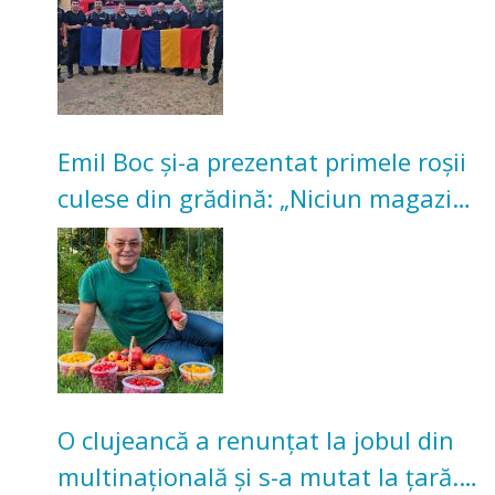
Emil Boc și-a prezentat primele roșii
culese din grădină: „Niciun magazin
nu poate oferi această satisfacție”
O clujeancă a renunțat la jobul din
multinațională și s-a mutat la țară.