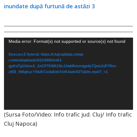
Player
Media error: Format(s) not supported or source(s) not found
video
Descarcă fișierul: https://clujcapitala.ro/wp-
content/uploads/2024/08/An9J-
gyKuTg1GmxA_2nCPTH8R1NrJJwbRmmtgp4p7QonJuP7Rm-
ztE8_ihBgkucYfduKCxdaEwUVzK4uds9ZTqOm.mp4?_=1
(Sursa Foto/Video: Info trafic jud. Cluj/ Info trafic
Cluj Napoca)