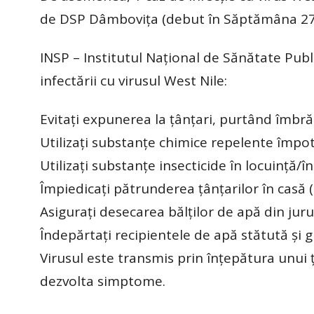
de DSP Dâmbovița (debut în Săptămâna 27
INSP – Institutul Naţional de Sănătate Publ
infectării cu virusul West Nile:
Evitaţi expunerea la ţânţari, purtând îmbr
Utilizaţi substanţe chimice repelente împot
Utilizaţi substanţe insecticide în locuinţă/în
Împiedicaţi pătrunderea ţânţarilor în casă (
Asiguraţi desecarea bălţilor de apă din jur
Îndepărtaţi recipientele de apă stătută şi
Virusul este transmis prin înţepătura unui ţ
dezvolta simptome.