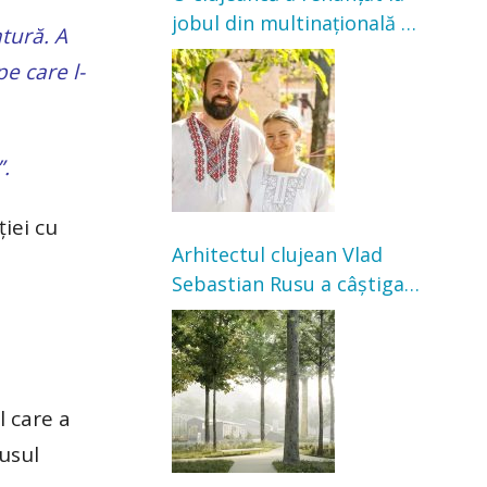
jobul din multinațională și
atură. A
s-a mutat la țară. Acum
pe care l-
cultivă legume în grădina
bunicilor
”.
ției cu
Arhitectul clujean Vlad
Sebastian Rusu a câștigat
concursul pentru
transformarea Grădinii
Casei Universitarilor
l care a
rusul