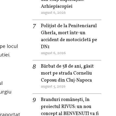
Arhiepiscopiei
august 6, 2026
Polițist de la Penitenciarul
Gherla, mort într-un
accident de motocicletă pe
pe locul
DN1
august 6, 2026
tiei.
Bărbat de 58 de ani, găsit
mort pe strada Corneliu
Coposu din Cluj-Napoca
ul
august 5, 2026
iurgiu
Branduri românești, în
proiectul RIVUS: un nou
concept al BENVENUTI va fi
 raportat