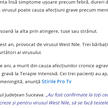
zenta însă simptome ușoare precum febră, dureri 
e, virusul poate cauza afecțiuni grave precum men
soană la alta prin atingere, tuse sau strănut.
est an, provocat de virusul West Nile. Trei bărbaț
rtători ai virusului.
de ani, a murit din cauza afecțiunilor cronice agra
e gravă la Terapie Intensivă. Cei trei pacienți au aj
 meningită, anunță
Stirile Pro Tv
lul Județean Suceava:
„Au fost confirmate la toți cei
creze și pentru virusul West Nile, să se facă testele