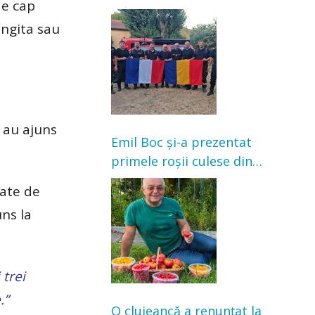
de cap
Franța. Au intervenit la
ingita sau
incendii de vegetație și
pădure
i au ajuns
Emil Boc și-a prezentat
primele roșii culese din
grădină: „Niciun magazin
vate de
nu poate oferi această
uns la
satisfacție”
 trei
.”
O clujeancă a renunțat la