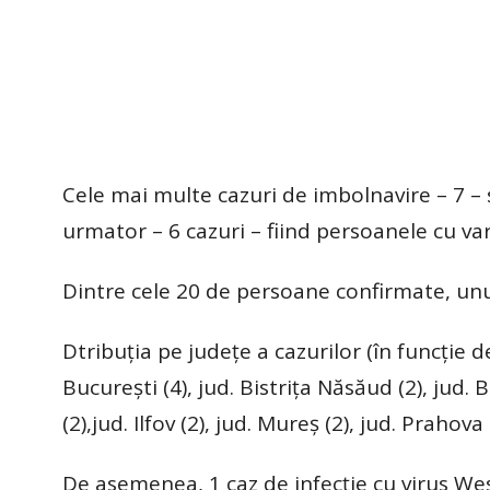
Cele mai multe cazuri de imbolnavire – 7 – s
urmator – 6 cazuri – fiind persoanele cu varst
Dintre cele 20 de persoane confirmate, unul
Dtribuția pe județe a cazurilor (în funcție 
București (4), jud. Bistrița Năsăud (2), jud. B
(2),jud. Ilfov (2), jud. Mureș (2), jud. Prahova
De asemenea, 1 caz de infecție cu virus West