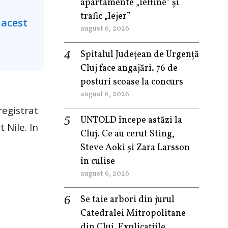
apartamente „ieftine” și
trafic „lejer”
august 6, 2026
Spitalul Județean de Urgență
Cluj face angajări. 76 de
posturi scoase la concurs
august 6, 2026
registrat
UNTOLD începe astăzi la
 Nile. In
Cluj. Ce au cerut Sting,
Steve Aoki și Zara Larsson
în culise
august 6, 2026
Se taie arbori din jurul
Catedralei Mitropolitane
din Cluj. Explicațiile