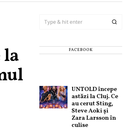
 la
FACEBOOK
mul
UNTOLD începe
astăzi la Cluj. Ce
au cerut Sting,
Steve Aoki și
Zara Larsson în
culise