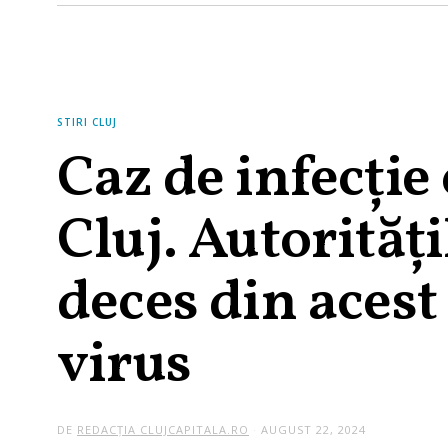
STIRI CLUJ
Caz de infecție 
Cluj. Autorităț
deces din acest
virus
DE
REDACȚIA CLUJCAPITALA.RO
AUGUST 22, 2024