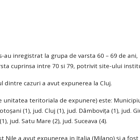
-au inregistrat la grupa de varsta 60 – 69 de ani, 
a cuprinsa intre 70 si 79, potrivit site-ului institu
 dintre cazuri a avut expunerea la Cluj.
de unitatea teritoriala de expunere) este: Municipi
otoșani (1), jud. Cluj (1), jud. Dâmbovița (1), jud. G
 (1), jud. Satu Mare (2), jud. Suceava (4).
 Nile a avut expunerea in Italia (Milano) și a fost