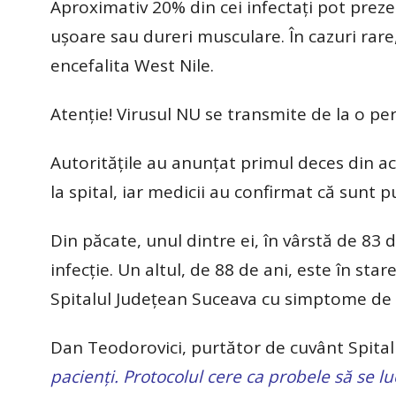
Aproximativ 20% din cei infectați pot pre
ușoare sau dureri musculare. În cazuri rar
encefalita West Nile.
Atenție! Virusul NU se transmite de la o per
Autoritățile au anunțat primul deces din ac
la spital, iar medicii au confirmat că sunt pu
Din păcate, unul dintre ei, în vârstă de 83 
infecție. Un altul, de 88 de ani, este în star
Spitalul Județean Suceava cu simptome de
Dan Teodorovici, purtător de cuvânt Spita
pacienți. Protocolul cere ca probele să se lu