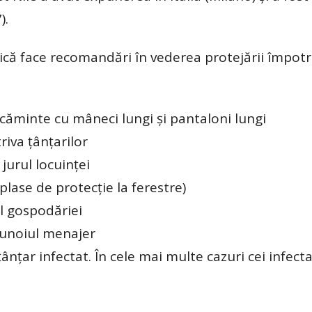
).
ică face recomandări în vederea protejării împotr
ăcăminte cu mâneci lungi şi pantaloni lungi
riva ţânţarilor
 jurul locuinţei
plase de protecţie la ferestre)
ul gospodăriei
 gunoiul menajer
ânţar infectat. În cele mai multe cazuri cei infecta