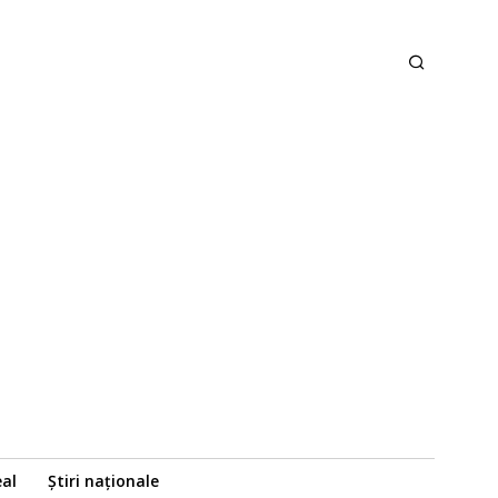
eal
Știri naționale