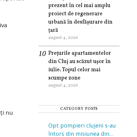
prezent în cel mai amplu
proiect de regenerare
urbană în desfășurare din
iva
țară
august 4, 2026
Prețurile apartamentelor
din Cluj au scăzut ușor în
iulie. Topul celor mai
scumpe zone
august 4, 2026
CATEGORY POSTS
ți nu
Opt pompieri clujeni s-au
întors din misiunea din