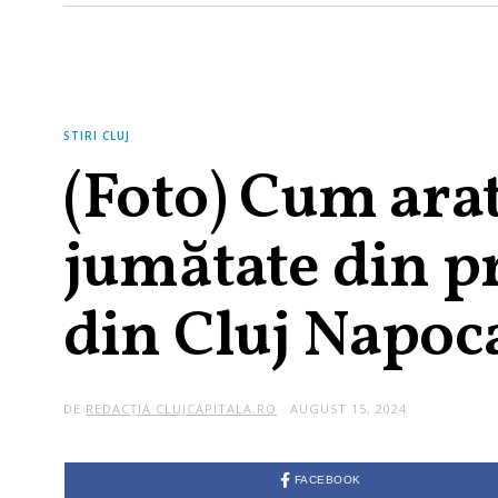
STIRI CLUJ
(Foto) Cum arat
jumătate din p
din Cluj Napoc
DE
REDACȚIA CLUJCAPITALA.RO
AUGUST 15, 2024
FACEBOOK