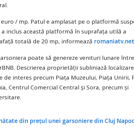
al.
e euro / mp. Patul e amplasat pe o platformă sus
l a inclus această platformă în suprafața utilă a
afață totală de 20 mp, informează
romaniatv.net
garsoniera poate să genereze venituri lunare între
rBNB. Descrierea proprietății subliniază localizar
e de interes precum Piața Muzeului, Piața Unirii, 
uia, Centrul Comercial Central și Sora, precum și
rsitare.