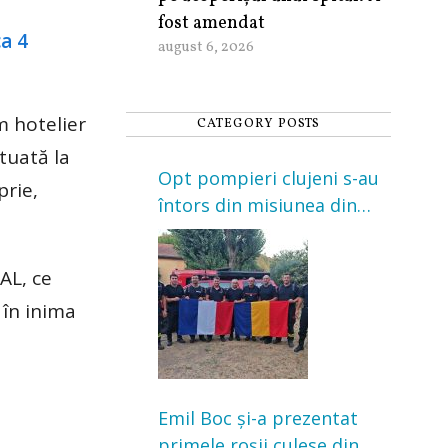
fost amendat
august 6, 2026
m hotelier
CATEGORY POSTS
tuată la
Opt pompieri clujeni s-au
prie,
întors din misiunea din
Franța. Au intervenit la
incendii de vegetație și
AL, ce
pădure
 în inima
Emil Boc și-a prezentat
primele roșii culese din