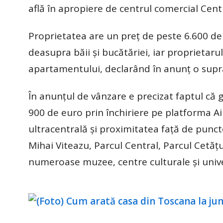
află în apropiere de centrul comercial Centr
Proprietatea are un preț de peste 6.600 d
deasupra băii și bucătăriei, iar proprietaru
apartamentului, declarând în anunț o supr
În anunțul de vânzare e precizat faptul că 
900 de euro prin închiriere pe platforma Ai
ultracentrală și proximitatea față de punct
Mihai Viteazu, Parcul Central, Parcul Cetăț
numeroase muzee, centre culturale și unive