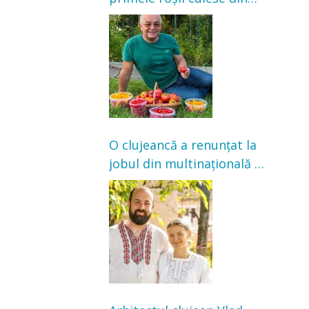
grădină: „Niciun magazin
nu poate oferi această
satisfacție”
O clujeancă a renunțat la
jobul din multinațională și
s-a mutat la țară. Acum
cultivă legume în grădina
bunicilor