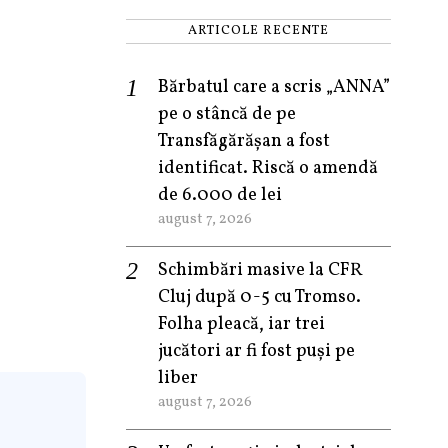
ARTICOLE RECENTE
Bărbatul care a scris „ANNA”
pe o stâncă de pe
Transfăgărășan a fost
identificat. Riscă o amendă
de 6.000 de lei
august 7, 2026
Schimbări masive la CFR
Cluj după 0-5 cu Tromso.
Folha pleacă, iar trei
jucători ar fi fost puși pe
liber
august 7, 2026