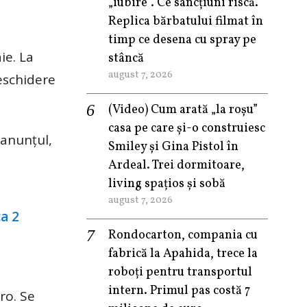
„iubire”. Ce sancțiuni riscă.
Replica bărbatului filmat în
timp ce desena cu spray pe
ie. La
stâncă
august 7, 2026
deschidere
(Video) Cum arată „la roşu”
casa pe care şi-o construiesc
 anunțul,
Smiley şi Gina Pistol în
Ardeal. Trei dormitoare,
living spațios și sobă
august 7, 2026
Rondocarton, compania cu
fabrică la Apahida, trece la
roboți pentru transportul
intern. Primul pas costă 7
ro. Se