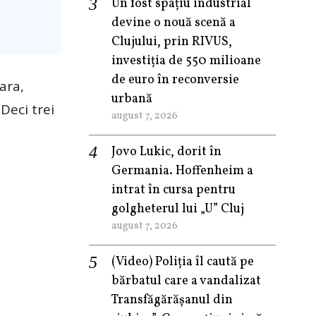
Un fost spațiu industrial
devine o nouă scenă a
Clujului, prin RIVUS,
investiția de 550 milioane
de euro în reconversie
ara,
urbană
Deci trei
august 7, 2026
Jovo Lukic, dorit în
Germania. Hoffenheim a
intrat în cursa pentru
golgheterul lui „U” Cluj
august 7, 2026
(Video) Poliția îl caută pe
bărbatul care a vandalizat
Transfăgărășanul din