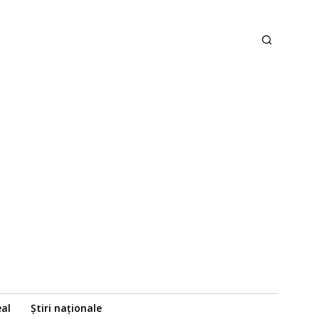
eal
Știri naționale