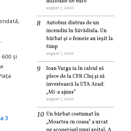
milioane de euro
august 7, 2026
pendată,
Autobuz distrus de un
incendiu în Săvădisla. Un
bărbat și o femeie au ieșit la
.
timp
august 7, 2026
 600 și
ea
Ioan Varga ia în calcul să
Piața
plece de la CFR Cluj și să
investească la UTA Arad:
„Mi-a ajuns”
august 7, 2026
Un bărbat costumat în
„Moartea cu coasa” a urcat
pe acoperișul unui spital. A