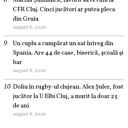
Marius Șumudică, favorit să revină la
CFR Cluj. Cinci jucători ar putea pleca
din Gruia
august 8, 2026
Un cuplu a cumpărat un sat întreg din
Spania. Are 44 de case, biserică, școală și
bar
august 8, 2026
Doliu în rugby-ul clujean. Alex Șuler, fost
jucător la U Elbi Cluj, a murit la doar 25
de ani
august 8, 2026