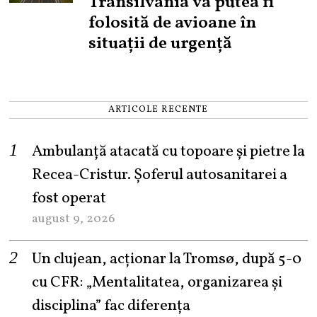
Transilvania va putea fi
folosită de avioane în
situații de urgență
ARTICOLE RECENTE
Ambulanță atacată cu topoare și pietre la
Recea-Cristur. Șoferul autosanitarei a
fost operat
august 9, 2026
Un clujean, acționar la Tromsø, după 5-0
cu CFR: „Mentalitatea, organizarea și
disciplina” fac diferența