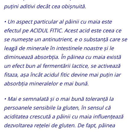
puţini aditivi decât cea obişnuită.
• Un aspect particular al pâinii cu maia este
efectul pe ACIDUL FITIC. Acest acid este ceea ce
se numeşte un antinutrient, e o substanţă care se
leagă de minerale în intestinele noastre şi le
diminuează absorbţia. În pâinea cu maia există
un efect bun al fermentării lactice, se activează
fitaza, aşa încât acidul fitic devine mai puţin iar
absorbţia mineralelor e mai bună.
• Mai e semnalată şi o mai bună toleranţă la
persoanele sensibile la gluten, în sensul că
aciditatea crescută a pâinii cu maia influenţează
dezvoltarea reţelei de gluten. De fapt, pâinea