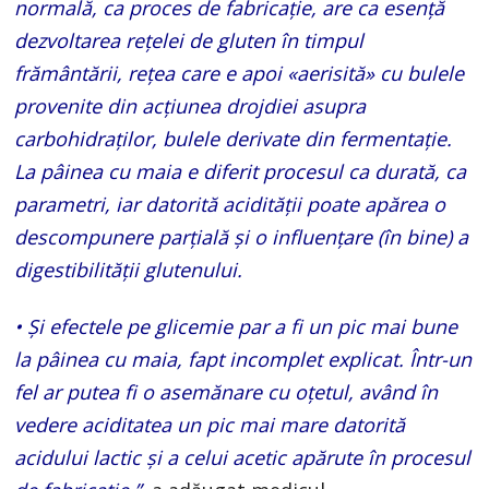
normală, ca proces de fabricaţie, are ca esenţă
dezvoltarea reţelei de gluten în timpul
frământării, reţea care e apoi «aerisită» cu bulele
provenite din acţiunea drojdiei asupra
carbohidraţilor, bulele derivate din fermentaţie.
La pâinea cu maia e diferit procesul ca durată, ca
parametri, iar datorită acidităţii poate apărea o
descompunere parţială şi o influenţare (în bine) a
digestibilităţii glutenului.
• Şi efectele pe glicemie par a fi un pic mai bune
la pâinea cu maia, fapt incomplet explicat. Într-un
fel ar putea fi o asemănare cu oţetul, având în
vedere aciditatea un pic mai mare datorită
acidului lactic şi a celui acetic apărute în procesul