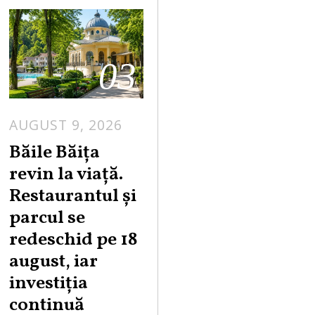
03
AUGUST 9, 2026
A
U
Băile Băița
G
revin la viață.
U
Restaurantul și
S
parcul se
T
redeschid pe 18
9
,
august, iar
2
investiția
0
continuă
2