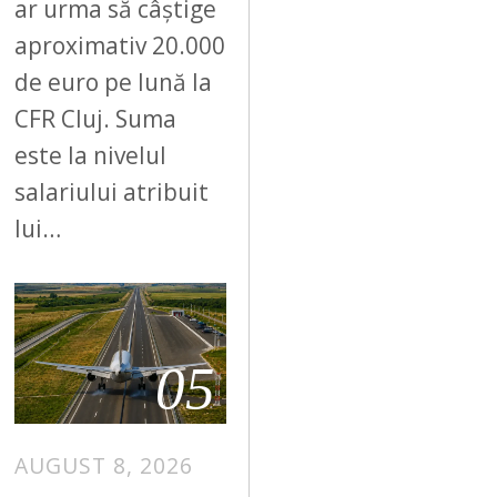
ar urma să câștige
aproximativ 20.000
de euro pe lună la
CFR Cluj. Suma
este la nivelul
salariului atribuit
lui…
05
AUGUST 8, 2026
A
U