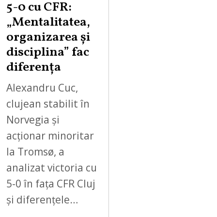
5-0 cu CFR:
„Mentalitatea,
organizarea și
disciplina” fac
diferența
Alexandru Cuc,
clujean stabilit în
Norvegia și
acționar minoritar
la Tromsø, a
analizat victoria cu
5-0 în fața CFR Cluj
și diferențele…