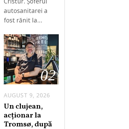
Cristur. Șoferul
autosanitarei a
fost rănit la…
02
AUGUST 9, 2026
Un clujean,
acționar la
Tromsø, după