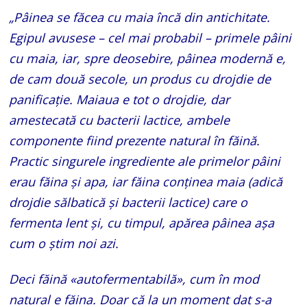
„Pâinea se făcea cu maia încă din antichitate.
Egipul avusese – cel mai probabil – primele pâini
cu maia, iar, spre deosebire, pâinea modernă e,
de cam două secole, un produs cu drojdie de
panificaţie. Maiaua e tot o drojdie, dar
amestecată cu bacterii lactice, ambele
componente fiind prezente natural în făină.
Practic singurele ingrediente ale primelor pâini
erau făina şi apa, iar făina conţinea maia (adică
drojdie sălbatică şi bacterii lactice) care o
fermenta lent şi, cu timpul, apărea pâinea așa
cum o ştim noi azi.
Deci făină «autofermentabilă», cum în mod
natural e făina. Doar că la un moment dat s-a