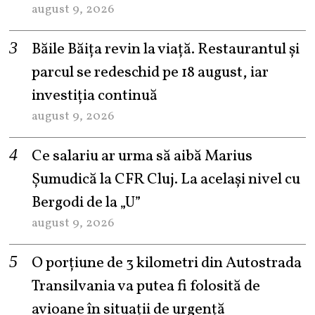
august 9, 2026
Băile Băița revin la viață. Restaurantul și
parcul se redeschid pe 18 august, iar
investiția continuă
august 9, 2026
Ce salariu ar urma să aibă Marius
Șumudică la CFR Cluj. La același nivel cu
Bergodi de la „U”
august 9, 2026
O porțiune de 3 kilometri din Autostrada
Transilvania va putea fi folosită de
avioane în situații de urgență