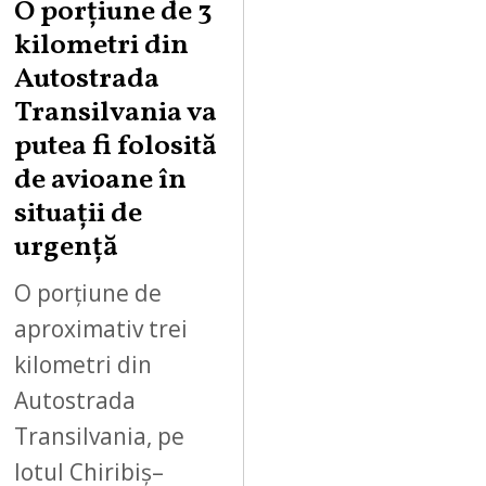
O porțiune de 3
G
kilometri din
U
Autostrada
S
Transilvania va
T
putea fi folosită
8
,
de avioane în
2
situații de
0
urgență
2
6
O porțiune de
aproximativ trei
kilometri din
Autostrada
Transilvania, pe
lotul Chiribiș–