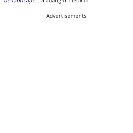
de fabricaţie.”
, a adăugat medicul
Advertisements