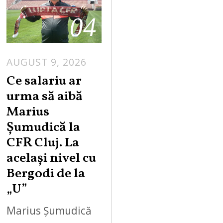
04
AUGUST 9, 2026
Ce salariu ar
urma să aibă
Marius
Șumudică la
CFR Cluj. La
același nivel cu
Bergodi de la
„U”
Marius Șumudică