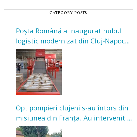
CATEGORY POSTS
Poșta Română a inaugurat hubul
logistic modernizat din Cluj-Napoca.
Investiție de 3 milioane de euro
Opt pompieri clujeni s-au întors din
misiunea din Franța. Au intervenit la
incendii de vegetație și pădure