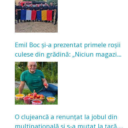
Emil Boc și-a prezentat primele roșii
culese din grădină: „Niciun magazin
nu poate oferi această satisfacție”
O clujeancă a renunțat la jobul din
multinațională și s-a mutat la țară.