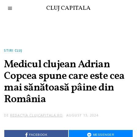
CLUJ CAPITALA
STIRI CLUJ
Medicul clujean Adrian
Copcea spune care este cea
mai sănătoasă pâine din
România
DE
REDACȚIA CLUJCAPITALA.RO
AUGUST 13, 2024
FACEBOOK
MESSENGER