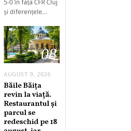
5-0 în fața CFR Cluj
și diferențele…
08
AUGUST 9, 2026
A
U
Băile Băița
G
revin la viață.
U
Restaurantul și
S
parcul se
T
redeschid pe 18
9
,