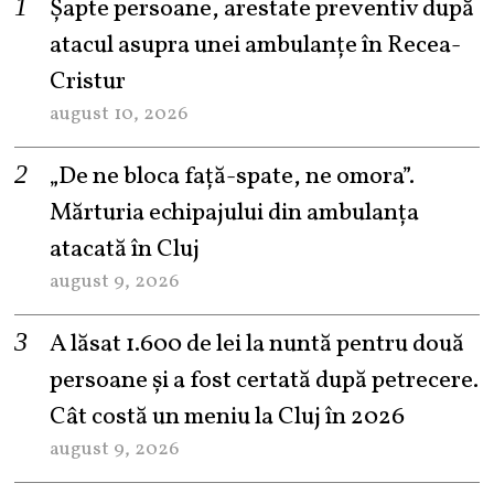
Șapte persoane, arestate preventiv după
atacul asupra unei ambulanțe în Recea-
Cristur
august 10, 2026
„De ne bloca față-spate, ne omora”.
Mărturia echipajului din ambulanța
atacată în Cluj
august 9, 2026
A lăsat 1.600 de lei la nuntă pentru două
persoane și a fost certată după petrecere.
Cât costă un meniu la Cluj în 2026
august 9, 2026