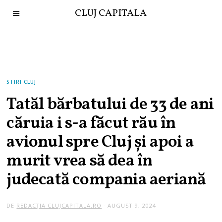
CLUJ CAPITALA
STIRI CLUJ
Tatăl bărbatului de 33 de ani
căruia i s-a făcut rău în
avionul spre Cluj și apoi a
murit vrea să dea în
judecată compania aeriană
DE
REDACȚIA CLUJCAPITALA.RO
AUGUST 9, 2024
A
U
G