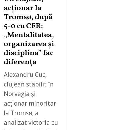
acționar la
Tromsø, după
5-0 cu CFR:
„Mentalitatea,
organizarea și
disciplina” fac
diferența
Alexandru Cuc,
clujean stabilit în
Norvegia și
acționar minoritar
la Tromsø, a
analizat victoria cu