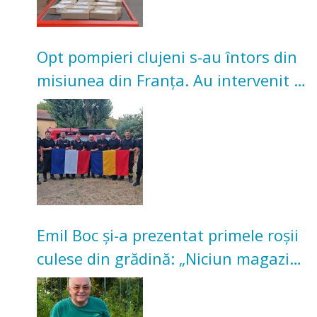
Opt pompieri clujeni s-au întors din
misiunea din Franța. Au intervenit la
incendii de vegetație și pădure
Emil Boc și-a prezentat primele roșii
culese din grădină: „Niciun magazin
nu poate oferi această satisfacție”