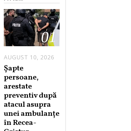
01
AUGUST 10, 2026
Șapte
persoane,
arestate
preventiv după
atacul asupra
unei ambulanțe
în Recea-