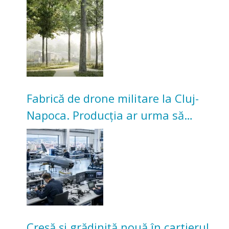
transformarea Grădinii Casei
Universitarilor
Fabrică de drone militare la Cluj-
Napoca. Producția ar urma să
înceapă în toamna acestui an
Creșă și grădiniță nouă în cartierul