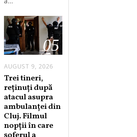
a…
05
AUGUST 9, 2026
Trei tineri,
reținuți după
atacul asupra
ambulanței din
Cluj. Filmul
nopții în care
șoferul a