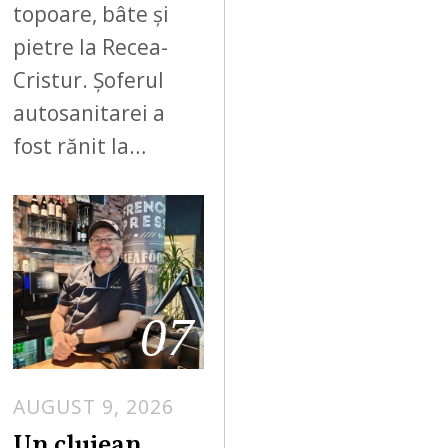
topoare, bâte și
pietre la Recea-
Cristur. Șoferul
autosanitarei a
fost rănit la…
07
AUGUST 9, 2026
Un clujean,