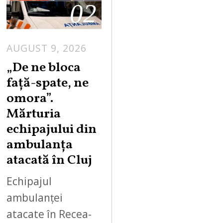
02
AUGUST 9, 2026
„De ne bloca
față-spate, ne
omora”.
Mărturia
echipajului din
ambulanța
atacată în Cluj
Echipajul
ambulanței
atacate în Recea-