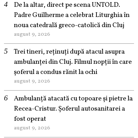
De la altar, direct pe scena UNTOLD.
Padre Guilherme a celebrat Liturghia în
noua catedrală greco-catolică din Cluj
august 9, 2026
Trei tineri, reținuți după atacul asupra
ambulanței din Cluj. Filmul nopții în care
șoferul a condus rănit la ochi
august 9, 2026
Ambulanță atacată cu topoare și pietre la
Recea-Cristur. Șoferul autosanitarei a
fost operat
august 9, 2026