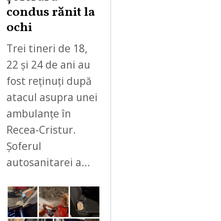
condus rănit la
ochi
Trei tineri de 18,
22 și 24 de ani au
fost reținuți după
atacul asupra unei
ambulanțe în
Recea-Cristur.
Șoferul
autosanitarei a…