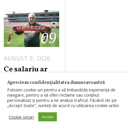
09
AUGUST 9, 2026
Ce salariu ar
urma să aibă
Apreciem confidențialitatea dumneavoastră
Marius
Folosim cookie-uri pentru a vă îmbunătăți experiența de
Șumudică la
navigare, pentru a vă oferi reclame sau conținut
personalizat și pentru a ne analiza traficul. Făcând clic pe
CFR Cluj. La
„Accept toate”, sunteți de acord cu utilizarea cookie-urilor.
același nivel cu
Cookie setari
Accept
Bergodi de la