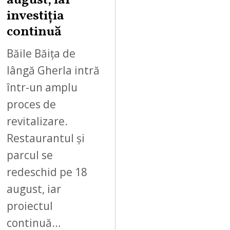
august, iar
2
investiția
0
continuă
2
6
Băile Băița de
lângă Gherla intră
într-un amplu
proces de
revitalizare.
Restaurantul și
parcul se
redeschid pe 18
august, iar
proiectul
continuă…