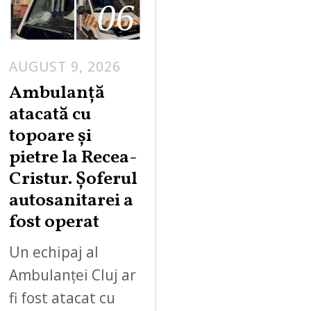
06
AUGUST 9, 2026
Ambulanță
atacată cu
topoare și
pietre la Recea-
Cristur. Șoferul
autosanitarei a
fost operat
Un echipaj al
Ambulanței Cluj ar
fi fost atacat cu