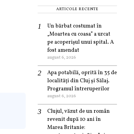
ARTICOLE RECENTE
Un bărbat costumat în
„Moartea cu coasa” a urcat
pe acoperișul unui spital. A
fost amendat
august 6, 2026
Apa potabilă, oprită în 35 de
localități din Cluj și Sălaj.
Programul întreruperilor
august 6, 2026
Clujul, văzut de un român
revenit după 10 ani în
Marea Britanie: