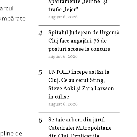
apartamente „ieftine” și
arcul
trafic „lejer”
august 6, 2026
 cumpărate
Spitalul Județean de Urgență
Cluj face angajări. 76 de
posturi scoase la concurs
august 6, 2026
UNTOLD începe astăzi la
Cluj. Ce au cerut Sting,
Steve Aoki și Zara Larsson
în culise
august 6, 2026
Se taie arbori din jurul
Catedralei Mitropolitane
pline de
din Cluj. Explicațiile