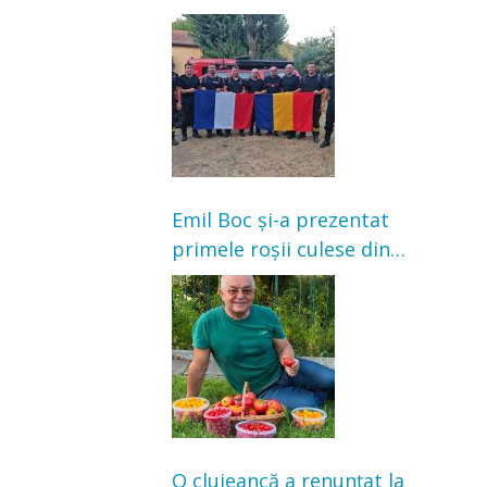
Franța. Au intervenit la
incendii de vegetație și
pădure
Emil Boc și-a prezentat
primele roșii culese din
grădină: „Niciun magazin
nu poate oferi această
satisfacție”
O clujeancă a renunțat la