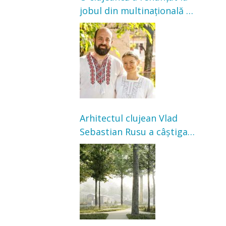
jobul din multinațională și
s-a mutat la țară. Acum
cultivă legume în grădina
bunicilor
Arhitectul clujean Vlad
Sebastian Rusu a câștigat
concursul pentru
transformarea Grădinii
Casei Universitarilor