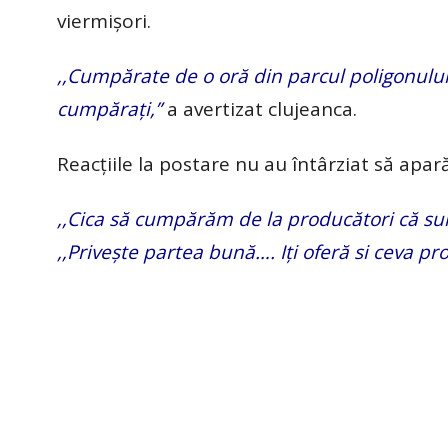
viermișori.
,,Cumpărate de o oră din parcul poligonului d
cumpărați,”
a avertizat clujeanca.
Reacțiile la postare nu au întârziat să apar
,,Cica să cumpărăm de la producători că su
,,Privește partea bună…. Iți oferă si ceva pro