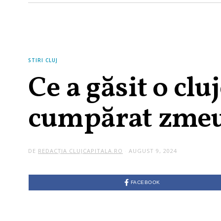
STIRI CLUJ
Ce a găsit o cl
cumpărat zmeur
DE
REDACȚIA CLUJCAPITALA.RO
AUGUST 9, 2024
FACEBOOK