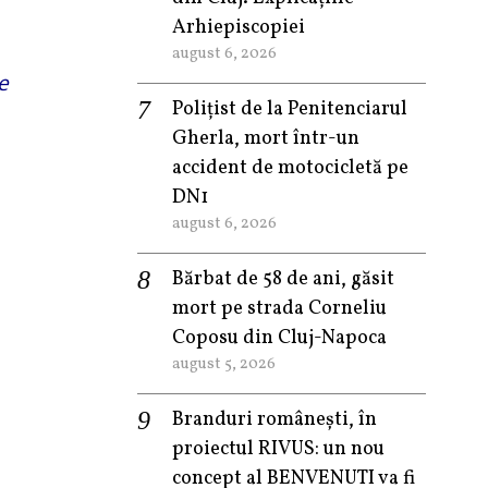
Arhiepiscopiei
august 6, 2026
e
Polițist de la Penitenciarul
Gherla, mort într-un
accident de motocicletă pe
DN1
august 6, 2026
Bărbat de 58 de ani, găsit
mort pe strada Corneliu
Coposu din Cluj-Napoca
august 5, 2026
Branduri românești, în
proiectul RIVUS: un nou
concept al BENVENUTI va fi