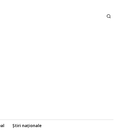
eal
Știri naționale