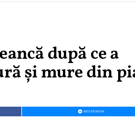
ujeancă după ce a
ă și mure din pi
MESSENGER