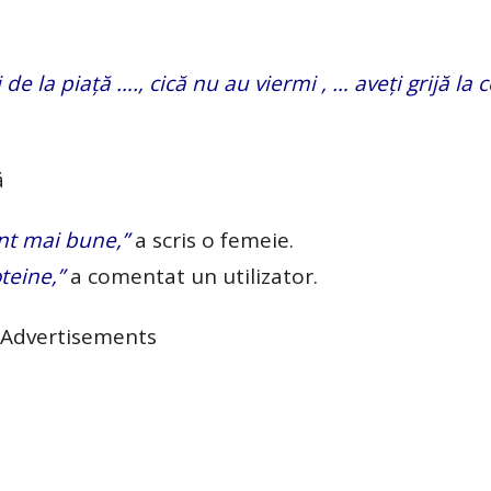
e la piață …., cică nu au viermi , … aveți grijă la c
ă
nt mai bune,”
a scris o femeie.
teine,”
a comentat un utilizator.
Advertisements