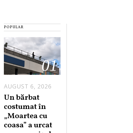
POPULAR
01
AUGUST 6, 2026
Un bărbat
costumat în
„Moartea cu
coasa” a urcat