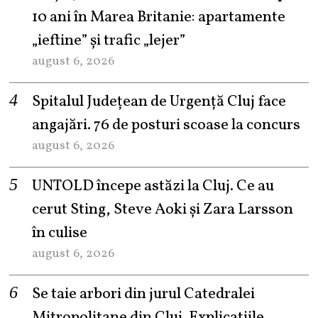
10 ani în Marea Britanie: apartamente
„ieftine” și trafic „lejer”
august 6, 2026
Spitalul Județean de Urgență Cluj face
angajări. 76 de posturi scoase la concurs
august 6, 2026
UNTOLD începe astăzi la Cluj. Ce au
cerut Sting, Steve Aoki și Zara Larsson
în culise
august 6, 2026
Se taie arbori din jurul Catedralei
Mitropolitane din Cluj. Explicațiile