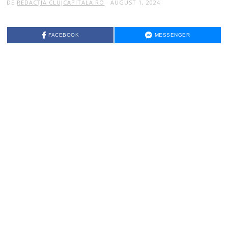
DE
REDACȚIA CLUJCAPITALA.RO
AUGUST 1, 2024
FACEBOOK
MESSENGER