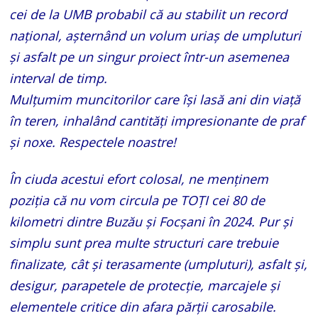
cei de la UMB probabil că au stabilit un record
național, așternând un volum uriaș de umpluturi
și asfalt pe un singur proiect într-un asemenea
interval de timp.
Mulțumim muncitorilor care își lasă ani din viață
în teren, inhalând cantități impresionante de praf
și noxe. Respectele noastre!
În ciuda acestui efort colosal, ne menținem
poziția că nu vom circula pe TOȚI cei 80 de
kilometri dintre Buzău și Focșani în 2024. Pur și
simplu sunt prea multe structuri care trebuie
finalizate, cât și terasamente (umpluturi), asfalt și,
desigur, parapetele de protecție, marcajele și
elementele critice din afara părții carosabile.