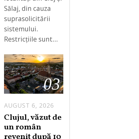
Sălaj, din cauza
suprasolicitării
sistemului.
Restricțiile sunt…
03
AUGUST 6, 2026
Clujul, văzut de
un român
revenit după 10