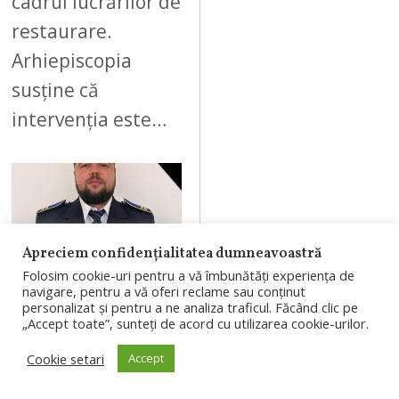
cadrul lucrărilor de
restaurare.
Arhiepiscopia
susține că
intervenția este…
07
Apreciem confidențialitatea dumneavoastră
Folosim cookie-uri pentru a vă îmbunătăți experiența de
navigare, pentru a vă oferi reclame sau conținut
AUGUST 6, 2026
personalizat și pentru a ne analiza traficul. Făcând clic pe
„Accept toate”, sunteți de acord cu utilizarea cookie-urilor.
Polițist de la
Cookie setari
Accept
Penitenciarul