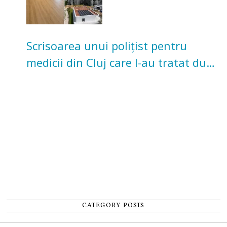
Scrisoarea unui polițist pentru
medicii din Cluj care l-au tratat după
un accident: „Nu m-am simțit un
număr”
CATEGORY POSTS