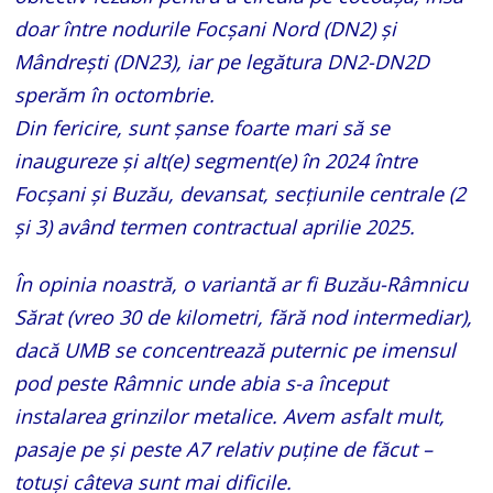
doar între nodurile Focșani Nord (DN2) și
Mândrești (DN23), iar pe legătura DN2-DN2D
sperăm în octombrie.
Din fericire, sunt șanse foarte mari să se
inaugureze și alt(e) segment(e) în 2024 între
Focșani și Buzău, devansat, secțiunile centrale (2
și 3) având termen contractual aprilie 2025.
În opinia noastră, o variantă ar fi Buzău-Râmnicu
Sărat (vreo 30 de kilometri, fără nod intermediar),
dacă UMB se concentrează puternic pe imensul
pod peste Râmnic unde abia s-a început
instalarea grinzilor metalice. Avem asfalt mult,
pasaje pe și peste A7 relativ puține de făcut –
totuși câteva sunt mai dificile.