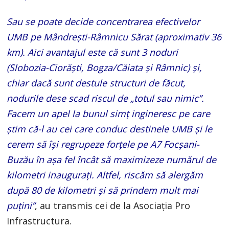
Sau se poate decide concentrarea efectivelor
UMB pe Mândrești-Râmnicu Sărat (aproximativ 36
km). Aici avantajul este că sunt 3 noduri
(Slobozia-Ciorăști, Bogza/Căiata și Râmnic) și,
chiar dacă sunt destule structuri de făcut,
nodurile dese scad riscul de „totul sau nimic”.
Facem un apel la bunul simț ingineresc pe care
știm că-l au cei care conduc destinele UMB și le
cerem să își regrupeze forțele pe A7 Focșani-
Buzău în așa fel încât să maximizeze numărul de
kilometri inaugurați. Altfel, riscăm să alergăm
după 80 de kilometri și să prindem mult mai
puțini”
, au transmis cei de la Asociația Pro
Infrastructura.