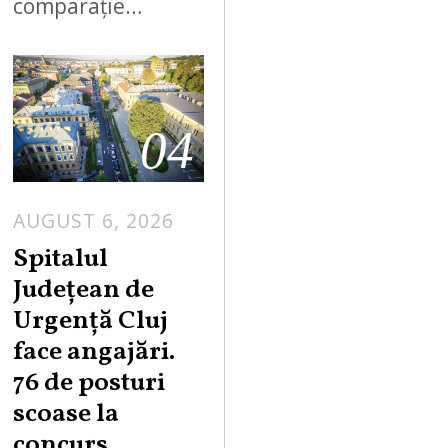
comparație…
04
AUGUST 6, 2026
Spitalul
Județean de
Urgență Cluj
face angajări.
76 de posturi
scoase la
concurs