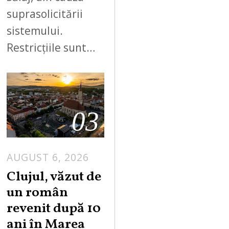
suprasolicitării
sistemului.
Restricțiile sunt…
03
AUGUST 6, 2026
Clujul, văzut de
un român
revenit după 10
ani în Marea