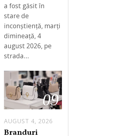
a fost găsit în
stare de
inconștiență, marți
dimineață, 4
august 2026, pe
strada…
09
AUGUST 4, 2026
Branduri