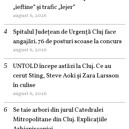
„ieftine” și trafic „lejer”
august 6, 2026
Spitalul Județean de Urgență Cluj face
angajări. 76 de posturi scoase la concurs
august 6, 2026
UNTOLD începe astăzi la Cluj. Ce au
cerut Sting, Steve Aoki și Zara Larsson
în culise
august 6, 2026
Se taie arbori din jurul Catedralei
Mitropolitane din Cluj. Explicațiile