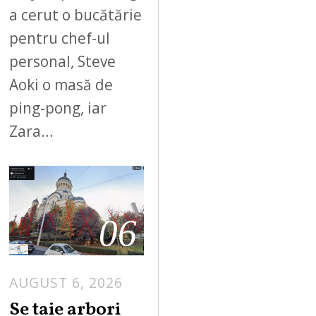
a cerut o bucătărie
pentru chef-ul
personal, Steve
Aoki o masă de
ping-pong, iar
Zara…
06
AUGUST 6, 2026
Se taie arbori