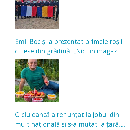
Emil Boc și-a prezentat primele roșii
culese din grădină: „Niciun magazin
nu poate oferi această satisfacție”
O clujeancă a renunțat la jobul din
multinațională și s-a mutat la țară.