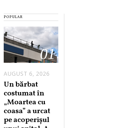
POPULAR
01
AUGUST 6, 2026
Un bărbat
costumat în
„Moartea cu
coasa” a urcat
pe acoperișul