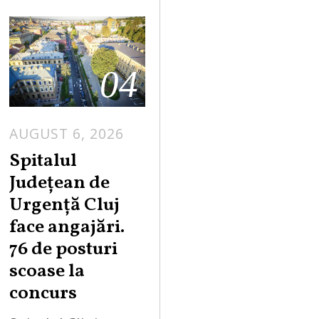
04
AUGUST 6, 2026
Spitalul
Județean de
Urgență Cluj
face angajări.
76 de posturi
scoase la
concurs