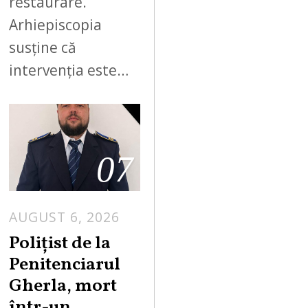
restaurare.
Arhiepiscopia
susține că
intervenția este…
07
AUGUST 6, 2026
Polițist de la
Penitenciarul
Gherla, mort
într-un