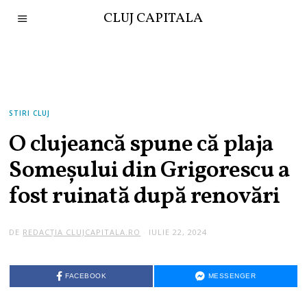
CLUJ CAPITALA
STIRI CLUJ
O clujeancă spune că plaja
Someșului din Grigorescu a
fost ruinată după renovări
DE
REDACȚIA CLUJCAPITALA.RO
IULIE 22, 2024
FACEBOOK
MESSENGER