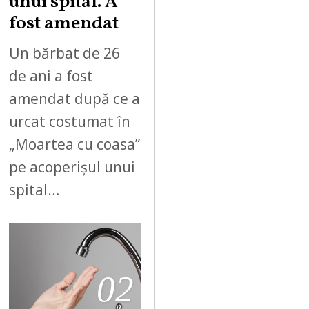
unui spital. A
fost amendat
Un bărbat de 26
de ani a fost
amendat după ce a
urcat costumat în
„Moartea cu coasa”
pe acoperișul unui
spital…
02