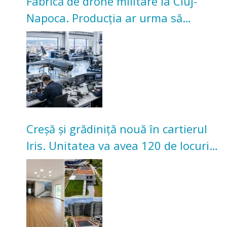
Fabrică de drone militare la Cluj-
Napoca. Producția ar urma să
înceapă în toamna acestui an
Creșă și grădiniță nouă în cartierul
Iris. Unitatea va avea 120 de locuri
pentru copii