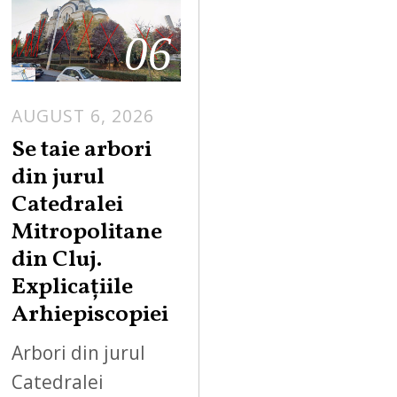
06
AUGUST 6, 2026
Se taie arbori
din jurul
Catedralei
Mitropolitane
din Cluj.
Explicațiile
Arhiepiscopiei
Arbori din jurul
Catedralei