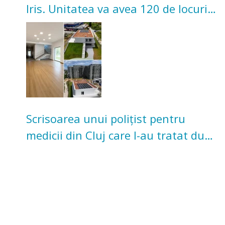
Iris. Unitatea va avea 120 de locuri
pentru copii
Scrisoarea unui polițist pentru
medicii din Cluj care l-au tratat după
un accident: „Nu m-am simțit un
număr”