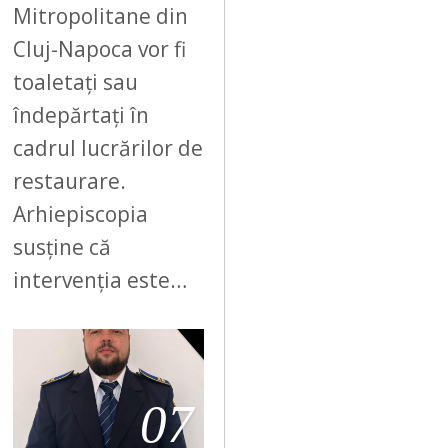
Mitropolitane din
Cluj-Napoca vor fi
toaletați sau
îndepărtați în
cadrul lucrărilor de
restaurare.
Arhiepiscopia
susține că
intervenția este…
07