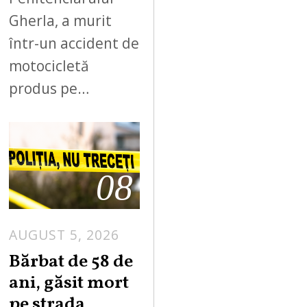
Gherla, a murit
într-un accident de
motocicletă
produs pe…
08
AUGUST 5, 2026
Bărbat de 58 de
ani, găsit mort
pe strada