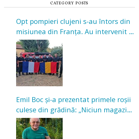
CATEGORY POSTS
Opt pompieri clujeni s-au întors din
misiunea din Franța. Au intervenit la
incendii de vegetație și pădure
Emil Boc și-a prezentat primele roșii
culese din grădină: „Niciun magazin
nu poate oferi această satisfacție”