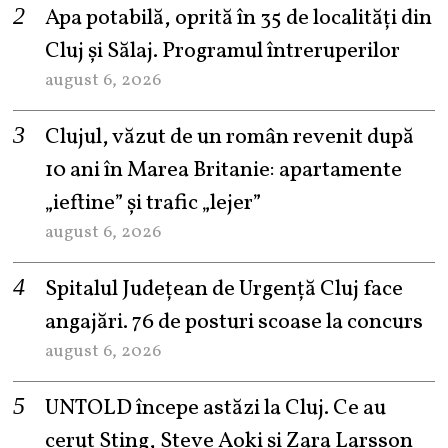
Apa potabilă, oprită în 35 de localități din
Cluj și Sălaj. Programul întreruperilor
august 6, 2026
Clujul, văzut de un român revenit după
10 ani în Marea Britanie: apartamente
„ieftine” și trafic „lejer”
august 6, 2026
Spitalul Județean de Urgență Cluj face
angajări. 76 de posturi scoase la concurs
august 6, 2026
UNTOLD începe astăzi la Cluj. Ce au
cerut Sting, Steve Aoki și Zara Larsson