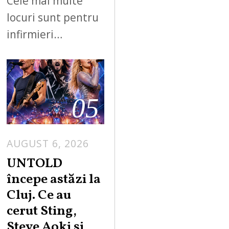
Cele mai multe
locuri sunt pentru
infirmieri…
05
AUGUST 6, 2026
UNTOLD
începe astăzi la
Cluj. Ce au
cerut Sting,
Steve Aoki și