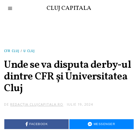
CLUJ CAPITALA
CFR CLUJ
/
U CLUJ
Unde se va disputa derby-ul
dintre CFR și Universitatea
Cluj
DE
REDACȚIA CLUJCAPITALA.RO
IULIE 19, 2024
FACEBOOK
MESSENGER