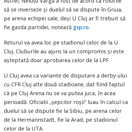
Astfel, Neluţu Varga a fost de acord ca rolurile
să se inverseze şi duelul să se dispute în Gruia,
pe arena echipei sale, deşi U Cluj ar fi trebuit să
fie gazda partidei, notează
gsp.ro
.
Returul va avea loc pe stadionul celor de la U
Cluj. Cluburile au ajuns la un compromis şi este
aşteptată doar aprobarea celor de la LPF.
U Cluj avea ca variante de disputare a derby-ului
cu CFR Cluj alte două stadioane, dat fiind faptul
că pe Cluj Arena nu se va putea juca, în acea
perioadă. Oficialii „şepcilor roşii” luau în calcul ca
duelul să se dispute fie la Sibiu, pe arena celor
de la Hermannstadt, fie la Arad, pe stadionul
celor de la UTA.