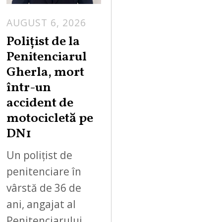
AUGUST 6, 2026
Polițist de la
Penitenciarul
Gherla, mort
într-un
accident de
motocicletă pe
DN1
Un polițist de
penitenciare în
vârstă de 36 de
ani, angajat al
Penitenciarului