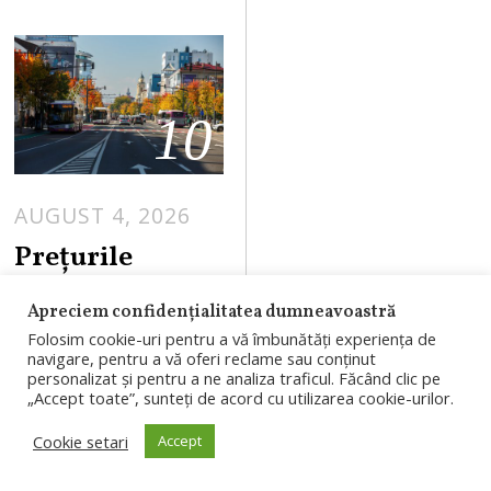
10
AUGUST 4, 2026
Prețurile
apartamentelo
Apreciem confidențialitatea dumneavoastră
r din Cluj au
Folosim cookie-uri pentru a vă îmbunătăți experiența de
scăzut ușor în
navigare, pentru a vă oferi reclame sau conținut
personalizat și pentru a ne analiza traficul. Făcând clic pe
iulie. Topul
„Accept toate”, sunteți de acord cu utilizarea cookie-urilor.
celor mai
Cookie setari
Accept
scumpe zone