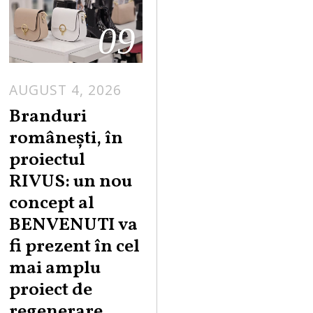
09
AUGUST 4, 2026
Branduri
românești, în
proiectul
RIVUS: un nou
concept al
BENVENUTI va
fi prezent în cel
mai amplu
proiect de
regenerare