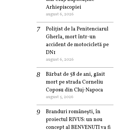
Arhiepiscopiei
august 6, 2026
Polițist de la Penitenciarul
Gherla, mort într-un
accident de motocicletă pe
DN1
august 6, 2026
Bărbat de 58 de ani, găsit
mort pe strada Corneliu
Coposu din Cluj-Napoca
august 5, 2026
Branduri românești, în
proiectul RIVUS: un nou
concept al BENVENUTI va fi