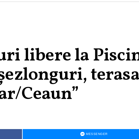
ri libere la Pisci
 șezlonguri, teras
tar/Ceaun”
MESSENGER