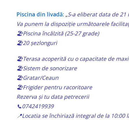
Piscina din livadă:
„
S-a eliberat data de 21 i
Va punem la dispoziție următoarele facilitaț
🏖️Piscina încălzită (25-27 grade)
🏖️20 șezlonguri
🏖️Terasa acoperită cu o capacitate de maxi
🏖️Sistem de sonorizare
🏖️Gratar/Ceaun
🏖️Frigider pentru racoritoare
Rezerva și tu data petrecerii
📞0742419939
📍Locatia se închiriază integral de la 10:00 l