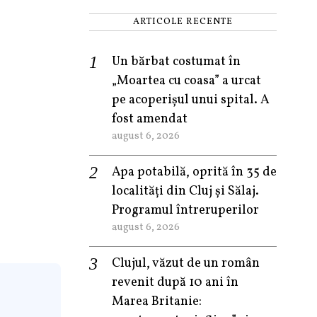
ARTICOLE RECENTE
Un bărbat costumat în
„Moartea cu coasa” a urcat
pe acoperișul unui spital. A
fost amendat
august 6, 2026
Apa potabilă, oprită în 35 de
localități din Cluj și Sălaj.
Programul întreruperilor
august 6, 2026
Clujul, văzut de un român
revenit după 10 ani în
Marea Britanie: