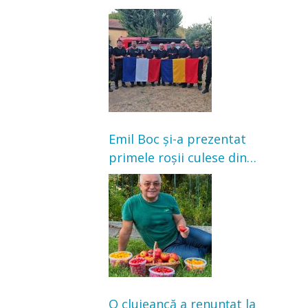
Franța. Au intervenit la
incendii de vegetație și
pădure
Emil Boc și-a prezentat
primele roșii culese din
grădină: „Niciun magazin
nu poate oferi această
satisfacție”
O clujeancă a renunțat la