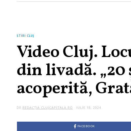
STIRI CLUJ
Video Cluj. Locu
din livadă. „20
acoperită, Gra
DE
REDACȚIA CLUJCAPITALA.RO
IULIE 18, 2024
FACEBOOK