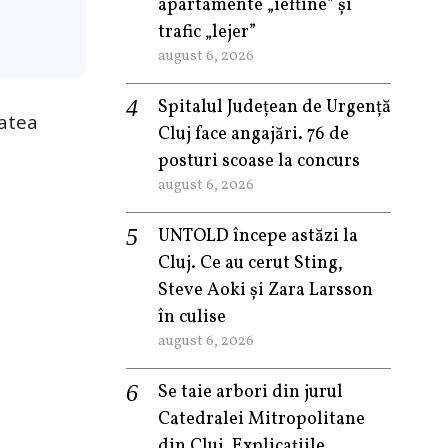
apartamente „ieftine” și
trafic „lejer”
august 6, 2026
Spitalul Județean de Urgență
tatea
Cluj face angajări. 76 de
posturi scoase la concurs
august 6, 2026
UNTOLD începe astăzi la
Cluj. Ce au cerut Sting,
Steve Aoki și Zara Larsson
în culise
august 6, 2026
Se taie arbori din jurul
Catedralei Mitropolitane
din Cluj. Explicațiile