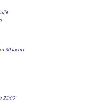
ulie
i
m 30 locuri
a 22:00”