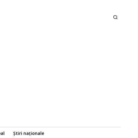
eal
Știri naționale