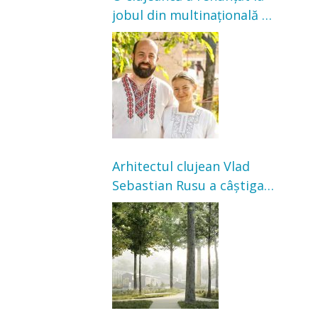
jobul din multinațională și
s-a mutat la țară. Acum
cultivă legume în grădina
bunicilor
Arhitectul clujean Vlad
Sebastian Rusu a câștigat
concursul pentru
transformarea Grădinii
Casei Universitarilor