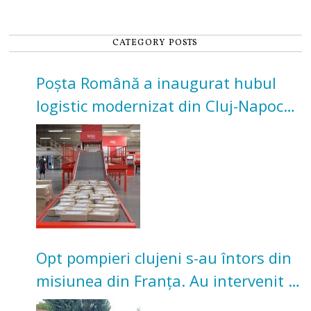
CATEGORY POSTS
Poșta Română a inaugurat hubul
logistic modernizat din Cluj-Napoca.
Investiție de 3 milioane de euro
Opt pompieri clujeni s-au întors din
misiunea din Franța. Au intervenit la
incendii de vegetație și pădure