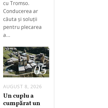
cu Tromso.
Conducerea ar
căuta și soluții
pentru plecarea
a…
05
AUGUST 8, 2026
Un cuplu a
cumpărat un