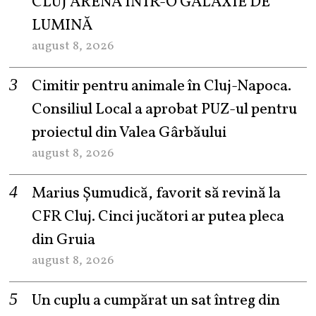
CLUJ ARENA ÎNTR-O GALAXIE DE
LUMINĂ
august 8, 2026
Cimitir pentru animale în Cluj-Napoca.
Consiliul Local a aprobat PUZ-ul pentru
proiectul din Valea Gârbăului
august 8, 2026
Marius Șumudică, favorit să revină la
CFR Cluj. Cinci jucători ar putea pleca
din Gruia
august 8, 2026
Un cuplu a cumpărat un sat întreg din