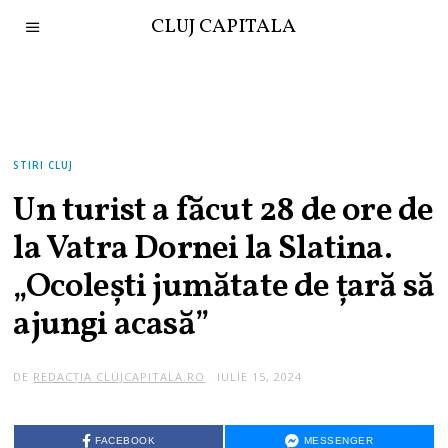
CLUJ CAPITALA
STIRI CLUJ
Un turist a făcut 28 de ore de
la Vatra Dornei la Slatina.
„Ocolești jumătate de țară să
ajungi acasă”
DE
REDACȚIA CLUJCAPITALA.RO
IULIE 15, 2024
FACEBOOK
MESSENGER