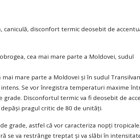
 caniculă, disconfort termic deosebit de accentua
Dobrogea, cea mai mare parte a Moldovei, sudul
mai mare parte a Moldovei și în sudul Transilvanie
e intens. Se vor înregistra temperaturi maxime într
de grade. Disconfortul termic va fi deosebit de acc
epăși pragul critic de 80 de unități.
 grade, astfel că vor caracteriza nopți tropicale
ă se va restrânge treptat și va slăbi în intensitat