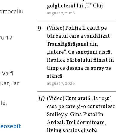
golgheterul lui „U” Cluj
ortocaliu
august 7, 2026
(Video) Poliția îl caută pe
bărbatul care a vandalizat
ru 17
Transfăgărășanul din
„iubire”. Ce sancțiuni riscă.
Replica bărbatului filmat în
timp ce desena cu spray pe
 Va fi
stâncă
uat, iar
august 7, 2026
(Video) Cum arată „la roşu”
le.
casa pe care şi-o construiesc
Smiley şi Gina Pistol în
Ardeal. Trei dormitoare,
living spațios și sobă