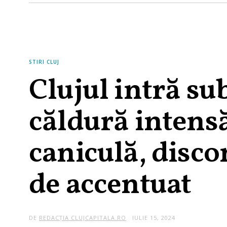
STIRI CLUJ
Clujul intră su
căldură intensă
caniculă, disco
de accentuat
DE
REDACȚIA CLUJCAPITALA.RO
IULIE 15, 2024