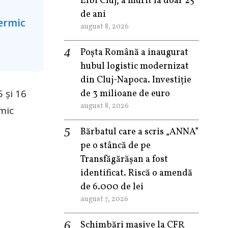
Elbi Cluj, a murit la doar 25
de ani
august 8, 2026
Poșta Română a inaugurat
hubul logistic modernizat
din Cluj-Napoca. Investiție
 și 16
de 3 milioane de euro
august 8, 2026
rmic
Bărbatul care a scris „ANNA”
pe o stâncă de pe
Transfăgărășan a fost
identificat. Riscă o amendă
de 6.000 de lei
august 7, 2026
Schimbări masive la CFR