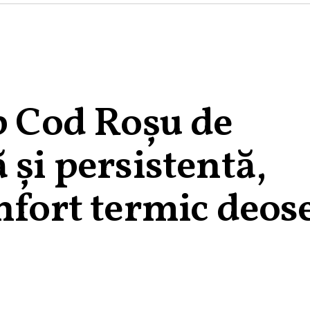
b Cod Roșu de
 și persistentă,
nfort termic deos