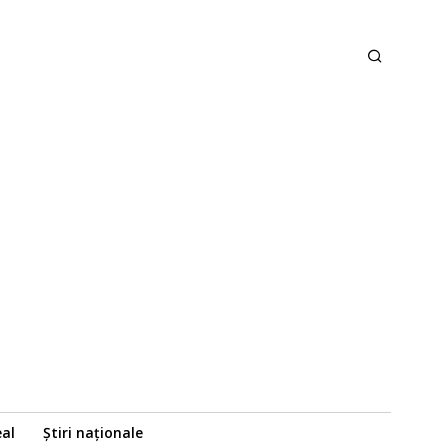
eal
Știri naționale