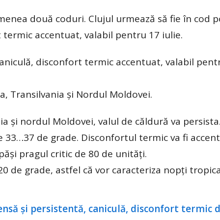
menea două coduri. Clujul urmează să fie în cod p
 termic accentuat, valabil pentru 17 iulie.
iculă, disconfort termic accentuat, valabil pent
a, Transilvania și Nordul Moldovei.
a și nordul Moldovei, valul de căldură va persista.
e 33…37 de grade. Disconfortul termic va fi accent
și pragul critic de 80 de unități.
0 de grade, astfel că vor caracteriza nopți tropica