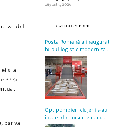
august 7, 2026
t, valabil
CATEGORY POSTS
Poșta Română a inaugurat
hubul logistic modernizat
din Cluj-Napoca. Investiție
de 3 milioane de euro
i și al
e 37 și
entuat,
Opt pompieri clujeni s-au
.
întors din misiunea din
e, dar va
Franța. Au intervenit la