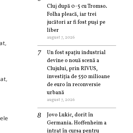
Cluj după 0-5 cu Tromso.
Folha pleacă, iar trei
jucători ar fi fost puși pe
liber
august 7, 2026
at,
Un fost spațiu industrial
devine o nouă scenă a
Clujului, prin RIVUS,
investiția de 550 milioane
at,
de euro în reconversie
urbană
august 7, 2026
Jovo Lukic, dorit în
ele
Germania. Hoffenheim a
intrat în cursa pentru