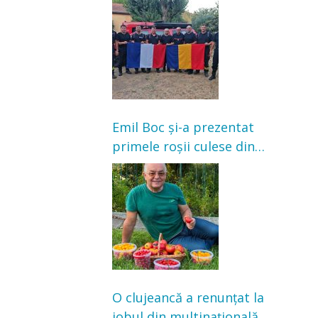
incendii de vegetație și
pădure
Emil Boc și-a prezentat
primele roșii culese din
grădină: „Niciun magazin
nu poate oferi această
satisfacție”
O clujeancă a renunțat la
jobul din multinațională și