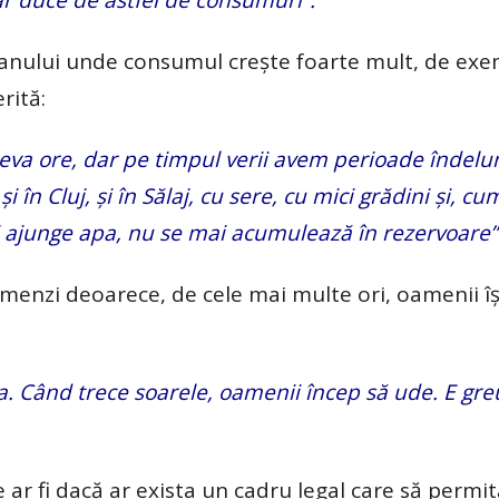
l anului unde consumul crește foarte mult, de exe
rită:
eva ore, dar pe timpul verii avem perioade îndelu
 în Cluj, și în Sălaj, cu sere, cu mici grădini și, cu
i ajunge apa, nu se mai acumulează în rezervoare”
 amenzi deoarece, de cele mai multe ori, oamenii î
 Când trece soarele, oamenii încep să ude. E greu
e ar fi dacă ar exista un cadru legal care să permi