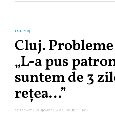
STIRI CLUJ
Cluj. Probleme 
„L-a pus patron
suntem de 3 zil
rețea…”
DE
REDACȚIA CLUJCAPITALA.RO
IULIE 14, 2024