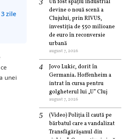
Un fost spațiu industrial
devine o nouă scenă a
Clujului, prin RIVUS,
investiția de 550 milioane
de euro în reconversie
urbană
august 7, 2026
e
Jovo Lukic, dorit în
 ce
Germania. Hoffenheim a
 a unei
intrat în cursa pentru
golgheterul lui „U” Cluj
august 7, 2026
(Video) Poliția îl caută pe
bărbatul care a vandalizat
Transfăgărășanul din