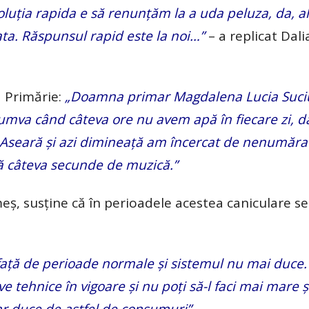
oluția rapida e să renunțăm la a uda peluza, da, a
ata. Răspunsul rapid este la noi…”
– a replicat Dali
la Primărie:
„Doamna primar Magdalena Lucia Suciu
 cumva când câteva ore nu avem apă în fiecare zi,
Aseară și azi dimineață am încercat de nenumărat
pă câteva secunde de muzică.”
ș, susține că în perioadele acestea caniculare se
față de perioade normale și sistemul nu mai duce.
 tehnice în vigoare și nu poți să-l faci mai mare și
ar duce de astfel de consumuri”.