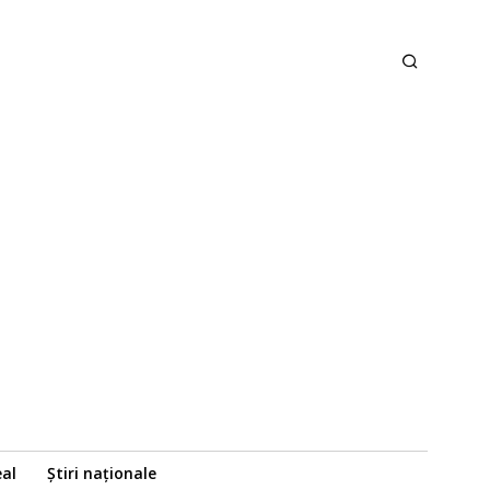
eal
Știri naționale