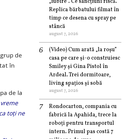
„iubire”. Ce sancțiuni riscă.
Replica bărbatului filmat în
timp ce desena cu spray pe
stâncă
august 7, 2026
(Video) Cum arată „la roşu”
 grup de
casa pe care şi-o construiesc
tat în
Smiley şi Gina Pistol în
Ardeal. Trei dormitoare,
living spațios și sobă
august 7, 2026
pa de la
e vreme
Rondocarton, compania cu
ca toți ne
fabrică la Apahida, trece la
roboți pentru transportul
intern. Primul pas costă 7