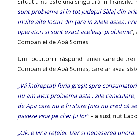
Situația nu este una singulară în Transilva
sunt probleme și în tot județul Sălaj din ar
multe alte locuri din țară în zilele astea. Prim
operatori și sunt exact aceleași probleme
”,
Companiei de Apă Someș.
Unii locuitori îi răspund femeii care de trei
Companiei de Apă Someș, care ar avea sis
„Vă îndreptați furia greșit spre consumatori
nu am avut problema asta…zile caniculare, 
de Apa care nu e în stare (nici nu cred că
paseze vina pe clienții lor”
– a susținut Lado
„Ok, e vina rețelei. Dar și nepăsarea unora