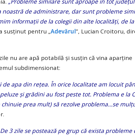
nia.
„Probleme similare sunt aproape în tot județul 
ia noastră de administrare, dar sunt probleme simi
im informații de la colegii din alte localități, de la 
 a susținut pentru „
Adevărul
”, Lucian Croitoru, di
 zile nu are apă potabilă și susțin că vina aparține
temul subdimensionat:
i de apa din rețea. În orice localitate am locuit p
peluze și grădini au fost peste tot. Problema e la
 se chinuie prea mult) să rezolve problema…se mul
r.
. De 3 zile se postează pe grup că exista probleme 