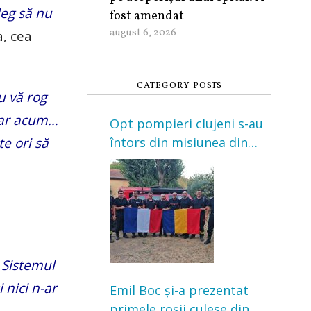
leg să nu
fost amendat
august 6, 2026
a, cea
CATEGORY POSTS
 vă rog
 dar acum…
Opt pompieri clujeni s-au
e ori să
întors din misiunea din
Franța. Au intervenit la
incendii de vegetație și
pădure
 Sistemul
 nici n-ar
Emil Boc și-a prezentat
primele roșii culese din