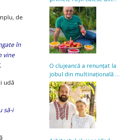
grădină: „Niciun magazin
nu poate oferi această
mplu, de
satisfacție”
ngate în
m vine
.
O clujeancă a renunțat la
jobul din multinațională și
și udă
s-a mutat la țară. Acum
cultivă legume în grădina
bunicilor
 să-i
tă