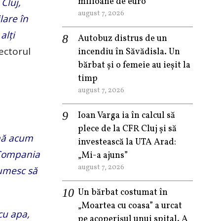
milioane de euro
Cluj,
august 7, 2026
lare în
alți
Autobuz distrus de un
rectorul
incendiu în Săvădisla. Un
bărbat și o femeie au ieșit la
timp
august 7, 2026
Ioan Varga ia în calcul să
plece de la CFR Cluj și să
ână acum
investească la UTA Arad:
 Compania
„Mi-a ajuns”
august 7, 2026
țumesc să
Un bărbat costumat în
„Moartea cu coasa” a urcat
cu apa,
pe acoperișul unui spital. A