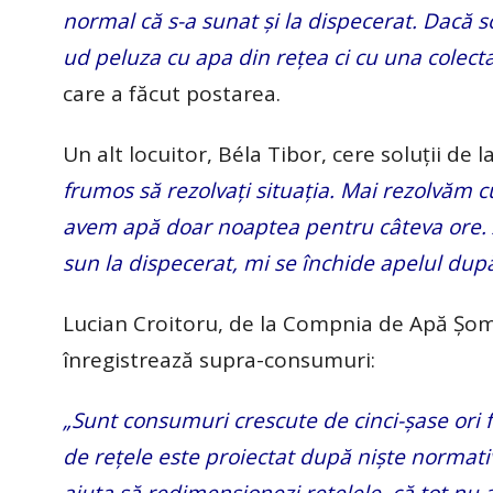
normal că s-a sunat și la dispecerat. Dacă s
ud peluza cu apa din rețea ci cu una colect
care a făcut postarea.
Un alt locuitor, Béla Tibor, cere soluții de 
frumos să rezolvați situația. Mai rezolvăm
avem apă doar noaptea pentru câteva ore. 
sun la dispecerat, mi se închide apelul du
Lucian Croitoru, de la Compnia de Apă Șome
înregistrează supra-consumuri:
„Sunt consumuri crescute de cinci-șase ori 
de rețele este proiectat după niște normative
ajuta să redimensionezi rețelele, că tot nu 