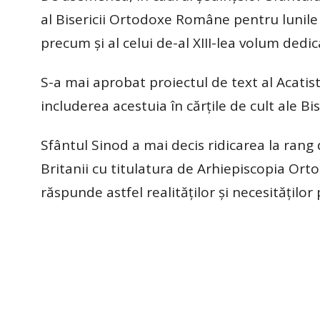
al Bisericii Ortodoxe Române pentru lunile fe
precum şi al celui de-al XIII-lea volum dedi
S-a mai aprobat proiectul de text al Acatistu
includerea acestuia în cărţile de cult ale B
Sfântul Sinod a mai decis ridicarea la ran
Britanii cu titulatura de Arhiepiscopia Ort
răspunde astfel realităţilor şi necesităţilo