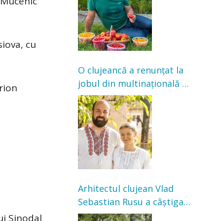
s Mucenic
satisfacție”
siova, cu
O clujeancă a renunțat la
jobul din multinațională și
arion
s-a mutat la țară. Acum
cultivă legume în grădina
bunicilor
u
Arhitectul clujean Vlad
Sebastian Rusu a câștigat
concursul pentru
ui Sinodal