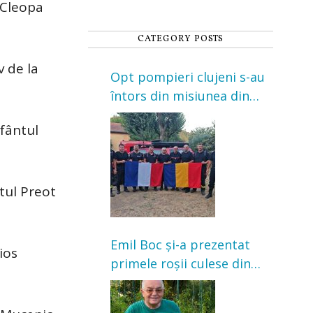
s Cleopa
CATEGORY POSTS
 de la
Opt pompieri clujeni s-au
întors din misiunea din
Franța. Au intervenit la
Sfântul
incendii de vegetație și
pădure
tul Preot
Emil Boc și-a prezentat
ios
primele roșii culese din
grădină: „Niciun magazin
nu poate oferi această