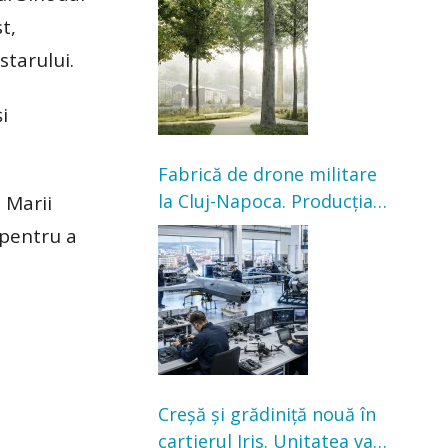
transformarea Grădinii
t,
Casei Universitarilor
starului.
i
Fabrică de drone militare
la Cluj-Napoca. Producția
 Marii
ar urma să înceapă în
 pentru a
toamna acestui an
Creșă și grădiniță nouă în
cartierul Iris. Unitatea va