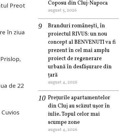
Coposu din Cluj-Napoca
ntul Preot
august 5, 2026
Branduri românești, în
re în ziua
proiectul RIVUS: un nou
concept al BENVENUTI va fi
prezent în cel mai amplu
Prislop,
proiect de regenerare
urbană în desfășurare din
țară
august 4, 2026
ziua de 22
Prețurile apartamentelor
din Cluj au scăzut ușor în
l Cuvios
iulie. Topul celor mai
scumpe zone
august 4, 2026