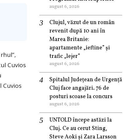
august 6, 2026
Clujul, văzut de un român
revenit după 10 ani în
Marea Britanie:
apartamente „ieftine” și
arhul
”
,
trafic „lejer”
august 6, 2026
tul Cuvios
u
Spitalul Județean de Urgență
l Cuvios
Cluj face angajări. 76 de
posturi scoase la concurs
august 6, 2026
UNTOLD începe astăzi la
Cluj. Ce au cerut Sting,
Steve Aoki și Zara Larsson