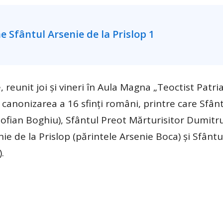
 reunit joi şi vineri în Aula Magna
„
Teoctist Patri
 canonizarea a 16 sfinţi români, printre care Sfân
Sofian Boghiu), Sfântul Preot Mărturisitor Dumitr
ie de la Prislop (părintele Arsenie Boca) şi Sfântu
.