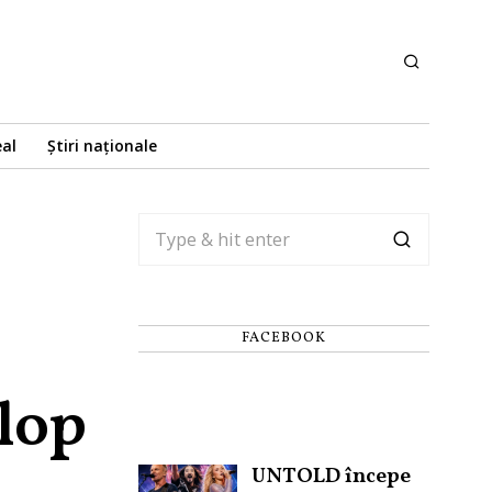
eal
Știri naționale
FACEBOOK
slop
UNTOLD începe