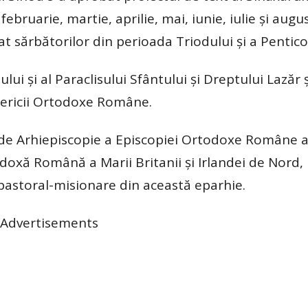
bruarie, martie, aprilie, mai, iunie, iulie şi augus
cat sărbătorilor din perioada Triodului şi a Pentico
lui şi al Paraclisului Sfântului şi Dreptului Lazăr ş
isericii Ortodoxe Române.
g de Arhiepiscopie a Episcopiei Ortodoxe Române a
odoxă Română a Marii Britanii şi Irlandei de Nord,
r pastoral-misionare din această eparhie.
Advertisements