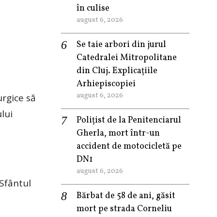
în culise
august 6, 2026
Se taie arbori din jurul
Catedralei Mitropolitane
din Cluj. Explicațiile
Arhiepiscopiei
august 6, 2026
urgice să
lui
Polițist de la Penitenciarul
Gherla, mort într-un
accident de motocicletă pe
DN1
august 6, 2026
 Sfântul
Bărbat de 58 de ani, găsit
mort pe strada Corneliu