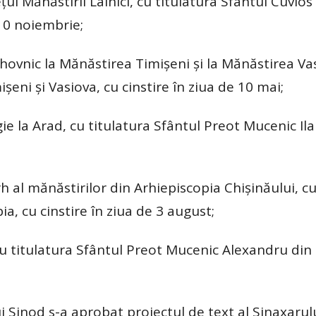
ţul Mănăstirii Lainici, cu titulatura Sfântul Cuvio
 10 noiembrie;
hovnic la Mănăstirea Timişeni şi la Mănăstirea Va
işeni şi Vasiova, cu cinstire în ziua de 10 mai;
gie la Arad, cu titulatura Sfântul Preot Mucenic Il
rh al mănăstirilor din Arhiepiscopia Chişinăului, c
ia, cu cinstire în ziua de 3 august;
u titulatura Sfântul Preot Mucenic Alexandru din
 Sinod s-a aprobat proiectul de text al Sinaxarul