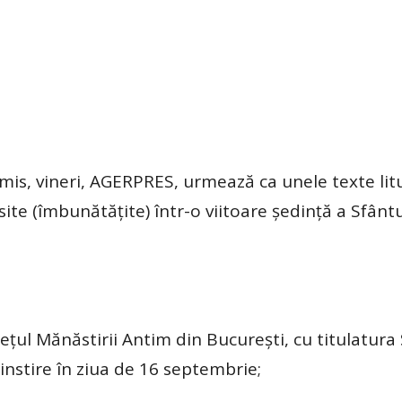
smis, vineri, AGERPRES, urmează ca unele texte lit
site (îmbunătăţite) într-o viitoare şedinţă a Sfântu
eţul Mănăstirii Antim din Bucureşti, cu titulatura
instire în ziua de 16 septembrie;