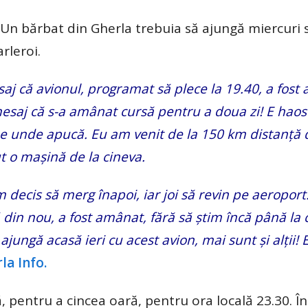
 Un bărbat din Gherla trebuia să ajungă miercuri 
rleroi.
j că avionul, programat să plece la 19.40, a fost
mesaj că s-a amânat cursă pentru a doua zi! E haos
e unde apucă. Eu am venit de la 150 km distanță 
t o mașină de la cineva.
decis să merg înapoi, iar joi să revin pe aeroport
 din nou, a fost amânat, fără să știm încă până la c
jungă acasă ieri cu acest avion, mai sunt și alții! 
la Info.
, pentru a cincea oară, pentru ora locală 23.30. În