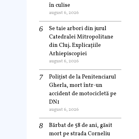
în culise
august 6, 2026
Se taie arbori din jurul
Catedralei Mitropolitane
din Cluj. Explicațiile
Arhiepiscopiei
august 6, 2026
Polițist de la Penitenciarul
Gherla, mort într-un
accident de motocicletă pe
DN1
august 6, 2026
Bărbat de 58 de ani, găsit
mort pe strada Corneliu