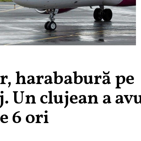
ir, harababură pe
. Un clujean a av
e 6 ori