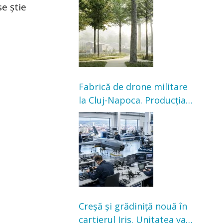
e știe
transformarea Grădinii
Casei Universitarilor
Fabrică de drone militare
la Cluj-Napoca. Producția
ar urma să înceapă în
toamna acestui an
Creșă și grădiniță nouă în
cartierul Iris. Unitatea va