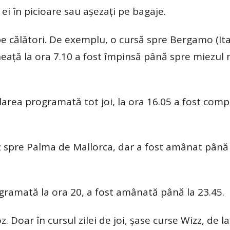
 ei în picioare sau așezați pe bagaje.
 pe călători. De exemplu, o cursă spre Bergamo (Ita
eață la ora 7.10 a fost împinsă până spre miezul n
larea programată tot joi, la ora 16.05 a fost comp
z spre Palma de Mallorca, dar a fost amânat până 
gramată la ora 20, a fost amânată până la 23.45.
z. Doar în cursul zilei de joi, șase curse Wizz, de la