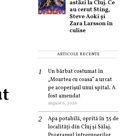
astăzi la Cluj. Ce
au cerut Sting,
Steve Aoki și
Zara Larsson în
culise
ARTICOLE RECENTE
Un bărbat costumat în
„Moartea cu coasa” a urcat
ut
pe acoperișul unui spital. A
fost amendat
august 6, 2026
Apa potabilă, oprită în 35 de
localități din Cluj și Sălaj.
Programul întreruperilor