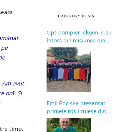
seara
CATEGORY POSTS
Opt pompieri clujeni s-au
 amânat
întors din misiunea din
 pe
Franța. Au intervenit la
incendii de vegetație și
de
pădure
. Am avut
e oră. Și
E
Emil Boc și-a prezentat
primele roșii culese din
grădină: „Niciun magazin
nu poate oferi această
tre timp,