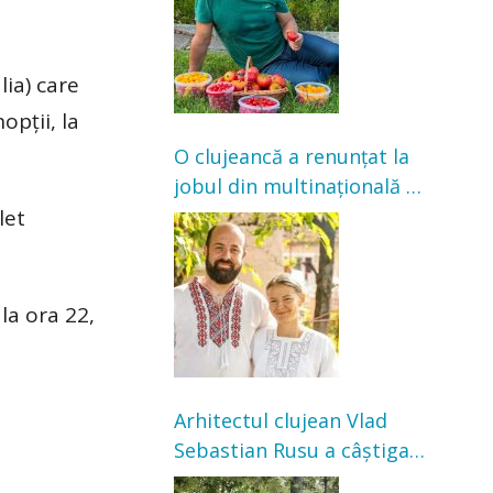
satisfacție”
lia) care
opții, la
O clujeancă a renunțat la
jobul din multinațională și
s-a mutat la țară. Acum
let
cultivă legume în grădina
bunicilor
la ora 22,
Arhitectul clujean Vlad
Sebastian Rusu a câștigat
concursul pentru