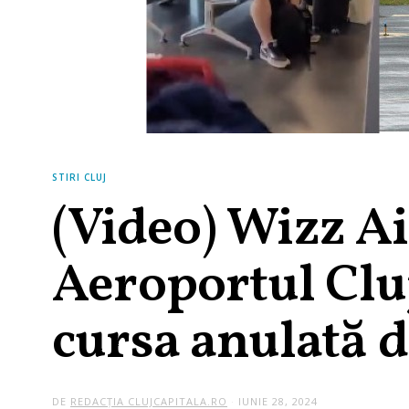
STIRI CLUJ
(Video) Wizz A
Aeroportul Cluj
cursa anulată d
DE
REDACȚIA CLUJCAPITALA.RO
IUNIE 28, 2024