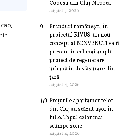
Coposu din Cluj-Napoca
august 5, 2026
 cap,
Branduri românești, în
nici
proiectul RIVUS: un nou
concept al BENVENUTI va fi
prezent în cel mai amplu
proiect de regenerare
urbană în desfășurare din
țară
august 4, 2026
Prețurile apartamentelor
din Cluj au scăzut ușor în
iulie. Topul celor mai
scumpe zone
august 4, 2026