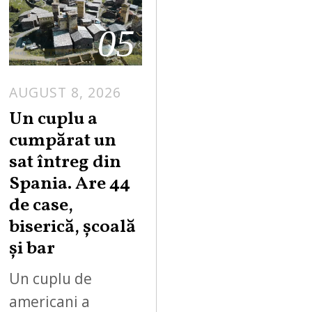
05
AUGUST 8, 2026
Un cuplu a
cumpărat un
sat întreg din
Spania. Are 44
de case,
biserică, școală
și bar
Un cuplu de
americani a