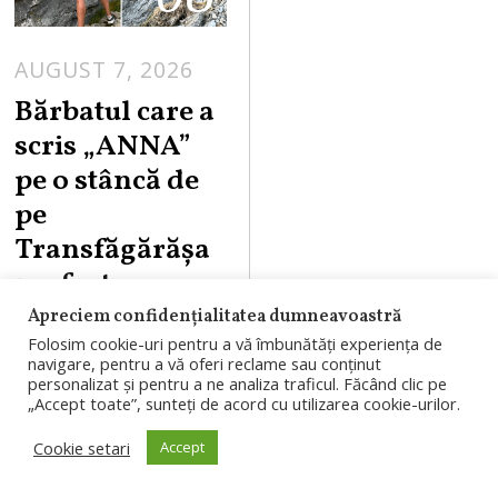
AUGUST 7, 2026
Bărbatul care a
scris „ANNA”
pe o stâncă de
pe
Transfăgărășa
n a fost
identificat.
Apreciem confidențialitatea dumneavoastră
Folosim cookie-uri pentru a vă îmbunătăți experiența de
Riscă o amendă
navigare, pentru a vă oferi reclame sau conținut
de 6.000 de lei
personalizat și pentru a ne analiza traficul. Făcând clic pe
„Accept toate”, sunteți de acord cu utilizarea cookie-urilor.
Bărbatul filmat în
Cookie setari
Accept
timp ce scria