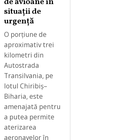
,
de avioane în
2
situații de
0
urgență
2
6
O porțiune de
aproximativ trei
kilometri din
Autostrada
Transilvania, pe
lotul Chiribiș–
Biharia, este
amenajată pentru
a putea permite
aterizarea
aeronavelor în