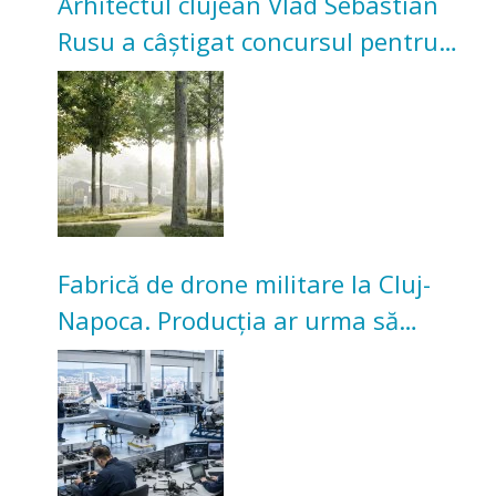
Arhitectul clujean Vlad Sebastian
Rusu a câștigat concursul pentru
transformarea Grădinii Casei
Universitarilor
Fabrică de drone militare la Cluj-
Napoca. Producția ar urma să
înceapă în toamna acestui an