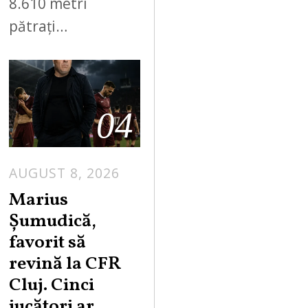
8.610 metri
pătrați…
04
AUGUST 8, 2026
Marius
Șumudică,
favorit să
revină la CFR
Cluj. Cinci
jucători ar