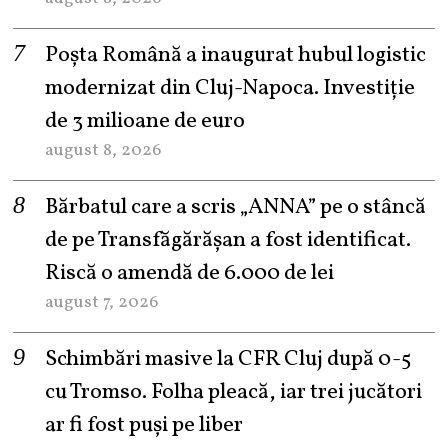
Poșta Română a inaugurat hubul logistic
modernizat din Cluj-Napoca. Investiție
de 3 milioane de euro
august 8, 2026
Bărbatul care a scris „ANNA” pe o stâncă
de pe Transfăgărășan a fost identificat.
Riscă o amendă de 6.000 de lei
august 7, 2026
Schimbări masive la CFR Cluj după 0-5
cu Tromso. Folha pleacă, iar trei jucători
ar fi fost puși pe liber