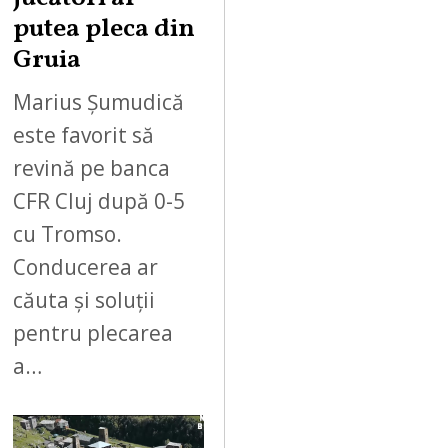
putea pleca din
Gruia
Marius Șumudică
este favorit să
revină pe banca
CFR Cluj după 0-5
cu Tromso.
Conducerea ar
căuta și soluții
pentru plecarea
a…