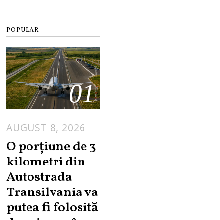
POPULAR
01
AUGUST 8, 2026
A
U
O porțiune de 3
G
kilometri din
U
Autostrada
S
Transilvania va
T
putea fi folosită
8