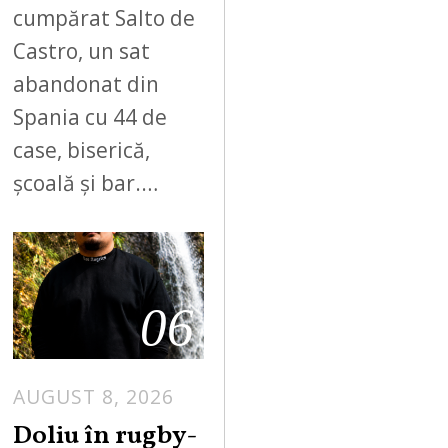
cumpărat Salto de
Castro, un sat
abandonat din
Spania cu 44 de
case, biserică,
școală și bar.…
06
AUGUST 8, 2026
Doliu în rugby-