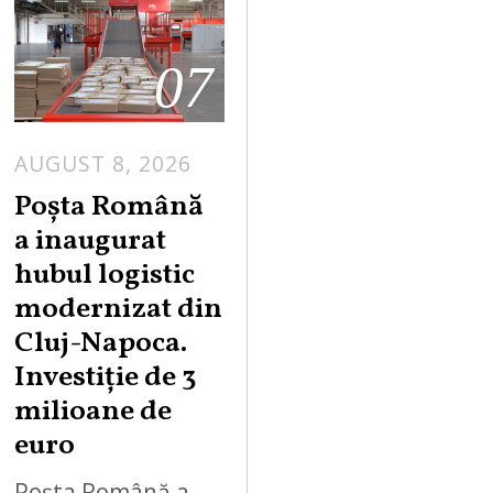
07
AUGUST 8, 2026
Poșta Română
a inaugurat
hubul logistic
modernizat din
Cluj-Napoca.
Investiție de 3
milioane de
euro
Poșta Română a