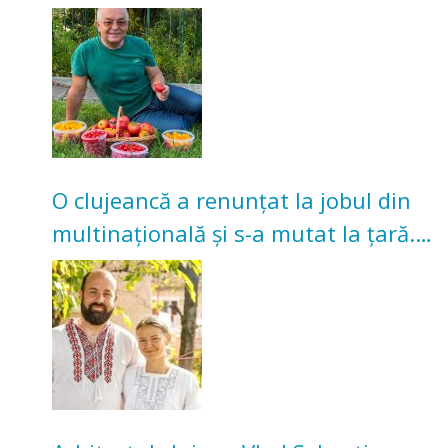
nu poate oferi această satisfacție”
O clujeancă a renunțat la jobul din
multinațională și s-a mutat la țară.
Acum cultivă legume în grădina
bunicilor