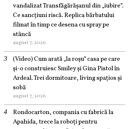
vandalizat Transfăgărășanul din „iubire”.
Ce sancțiuni riscă. Replica bărbatului
filmat în timp ce desena cu spray pe
stâncă
august 7, 2026
(Video) Cum arată „la roşu” casa pe care
şi-o construiesc Smiley şi Gina Pistol în
Ardeal. Trei dormitoare, living spațios și
sobă
august 7, 2026
Rondocarton, compania cu fabrică la
Apahida, trece la roboți pentru