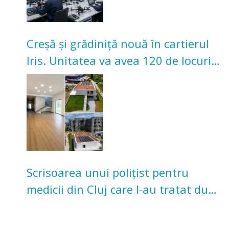
Creșă și grădiniță nouă în cartierul
Iris. Unitatea va avea 120 de locuri
pentru copii
Scrisoarea unui polițist pentru
medicii din Cluj care l-au tratat după
un accident: „Nu m-am simțit un
număr”