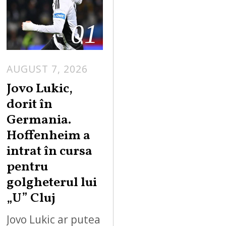
01
AUGUST 7, 2026
Jovo Lukic,
dorit în
Germania.
Hoffenheim a
intrat în cursa
pentru
golgheterul lui
„U” Cluj
Jovo Lukic ar putea