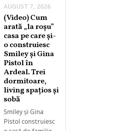
AUGUST 7, 2026
(Video) Cum
arată „la roşu”
casa pe care şi-
o construiesc
Smiley şi Gina
Pistol în
Ardeal. Trei
dormitoare,
living spațios și
sobă
Smiley și Gina
Pistol construiesc