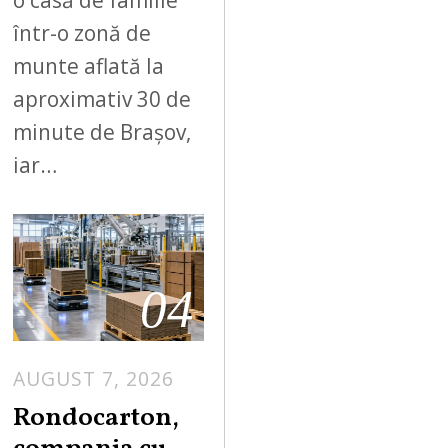
o casă de familie
într-o zonă de
munte aflată la
aproximativ 30 de
minute de Brașov,
iar…
04
AUGUST 7, 2026
A
U
Rondocarton,
G