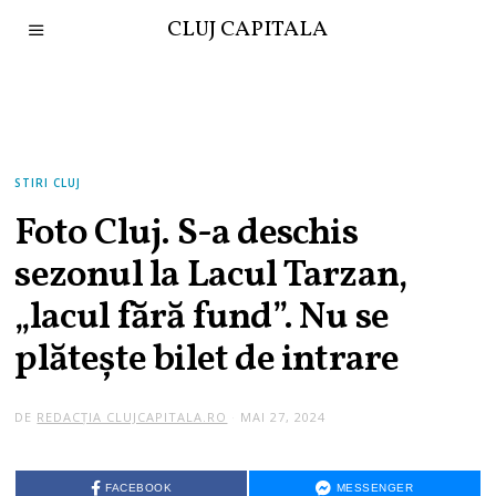
CLUJ CAPITALA
STIRI CLUJ
Foto Cluj. S-a deschis
sezonul la Lacul Tarzan,
„lacul fără fund”. Nu se
plătește bilet de intrare
DE
REDACȚIA CLUJCAPITALA.RO
MAI 27, 2024
FACEBOOK
MESSENGER