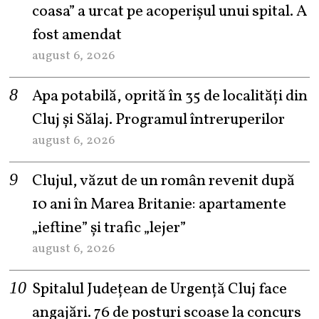
coasa” a urcat pe acoperișul unui spital. A
fost amendat
august 6, 2026
Apa potabilă, oprită în 35 de localități din
Cluj și Sălaj. Programul întreruperilor
august 6, 2026
Clujul, văzut de un român revenit după
10 ani în Marea Britanie: apartamente
„ieftine” și trafic „lejer”
august 6, 2026
Spitalul Județean de Urgență Cluj face
angajări. 76 de posturi scoase la concurs