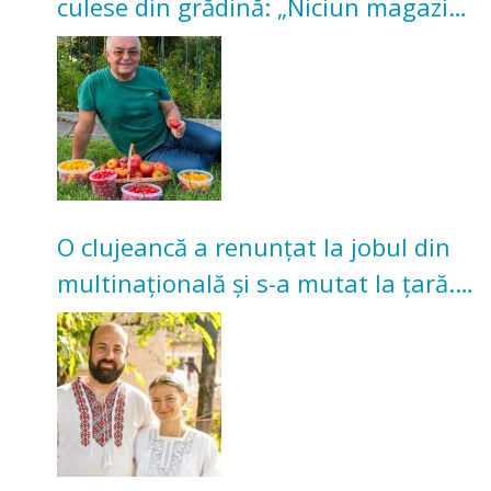
culese din grădină: „Niciun magazin
nu poate oferi această satisfacție”
O clujeancă a renunțat la jobul din
multinațională și s-a mutat la țară.
Acum cultivă legume în grădina
bunicilor