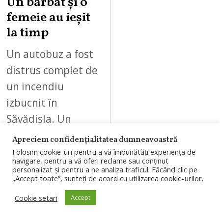
Un bărbat și o
femeie au ieșit
la timp
Un autobuz a fost
distrus complet de
un incendiu
izbucnit în
Săvădisla. Un
bărbat și o femeie
Apreciem confidențialitatea dumneavoastră
au reușit să se
Folosim cookie-uri pentru a vă îmbunătăți experiența de
navigare, pentru a vă oferi reclame sau conținut
autoevacueze…
personalizat și pentru a ne analiza traficul. Făcând clic pe
„Accept toate”, sunteți de acord cu utilizarea cookie-urilor.
Cookie setari
Accept