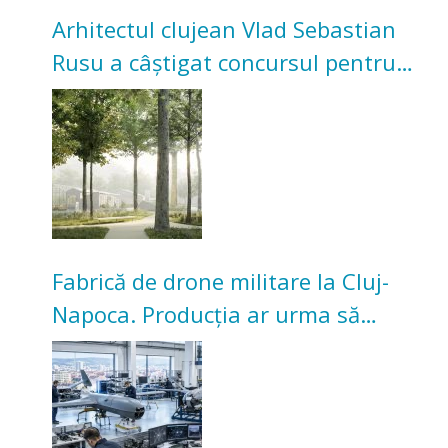
Arhitectul clujean Vlad Sebastian
Rusu a câștigat concursul pentru
transformarea Grădinii Casei
Universitarilor
Fabrică de drone militare la Cluj-
Napoca. Producția ar urma să
înceapă în toamna acestui an