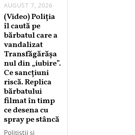
AUGUST 7, 2026
A
U
(Video) Poliția
G
îl caută pe
U
bărbatul care a
S
vandalizat
T
Transfăgărășa
7
,
nul din „iubire”.
2
Ce sancțiuni
0
riscă. Replica
2
bărbatului
6
filmat în timp
ce desena cu
spray pe stâncă
Polițiștii și