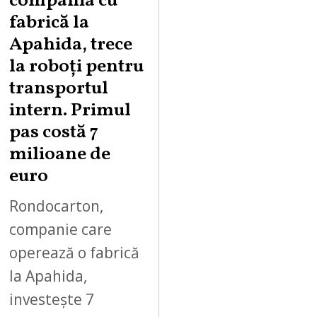
compania cu
U
fabrică la
S
Apahida, trece
T
la roboți pentru
7
,
transportul
2
intern. Primul
0
pas costă 7
2
milioane de
6
euro
Rondocarton,
companie care
operează o fabrică
la Apahida,
investește 7