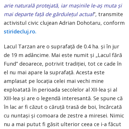
arie naturală protejată, iar mașinile le-aș muta și
mai departe față de gărdulețul actual
”, transmite
activistul civic clujean Adrian Dohotaru, conform
stiridecluj.ro.
Lacul Tarzan are o suprafață de 0.4 ha. și în jur
de 19 m adâncime. Mai este numit și „Lacul fără
Fund” deoarece, potrivit tradiției, tot ce cade în
el nu mai apare la suprafață. Acesta este
amplasat pe locația celei mai vechi mine
exploatată în perioada secolelor al XII-lea și al
XIII-lea și are o legendă interesantă. Se spune că
în lac ar fi căzut o căruță trasă de boi, încărcată
cu nuntași și comoara de zestre a miresei. Nimic
nu a mai putut fi găsit ulterior ceea ce i-a făcut