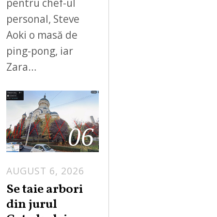
pentru chef-ul
personal, Steve
Aoki o masă de
ping-pong, iar
Zara…
06
AUGUST 6, 2026
Se taie arbori
din jurul