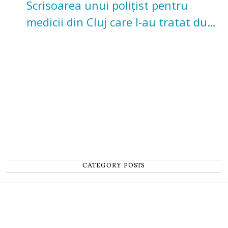
Scrisoarea unui polițist pentru
medicii din Cluj care l-au tratat după
un accident: „Nu m-am simțit un
număr”
CATEGORY POSTS