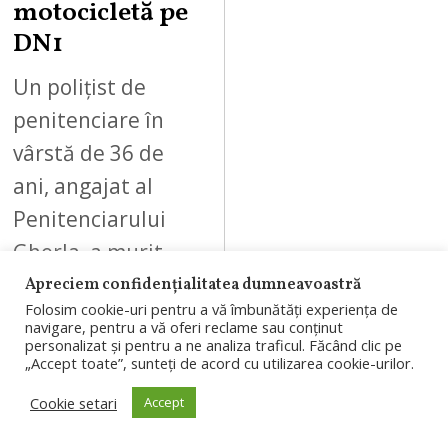
motocicletă pe
DN1
Un polițist de
penitenciare în
vârstă de 36 de
ani, angajat al
Penitenciarului
Gherla, a murit
într-un accident de
Apreciem confidențialitatea dumneavoastră
Folosim cookie-uri pentru a vă îmbunătăți experiența de
motocicletă
navigare, pentru a vă oferi reclame sau conținut
personalizat și pentru a ne analiza traficul. Făcând clic pe
produs pe…
„Accept toate”, sunteți de acord cu utilizarea cookie-urilor.
Cookie setari
Accept