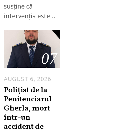
susține că
intervenția este…
07
AUGUST 6, 2026
Polițist de la
Penitenciarul
Gherla, mort
într-un
accident de