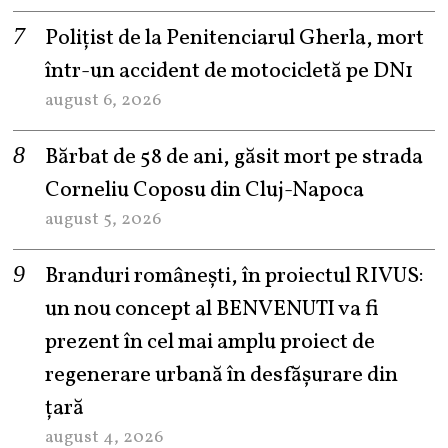
Polițist de la Penitenciarul Gherla, mort
într-un accident de motocicletă pe DN1
august 6, 2026
Bărbat de 58 de ani, găsit mort pe strada
Corneliu Coposu din Cluj-Napoca
august 5, 2026
Branduri românești, în proiectul RIVUS:
un nou concept al BENVENUTI va fi
prezent în cel mai amplu proiect de
regenerare urbană în desfășurare din
țară
august 4, 2026