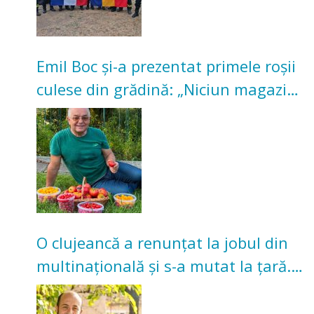
Emil Boc și-a prezentat primele roșii
culese din grădină: „Niciun magazin
nu poate oferi această satisfacție”
O clujeancă a renunțat la jobul din
multinațională și s-a mutat la țară.
Acum cultivă legume în grădina
bunicilor