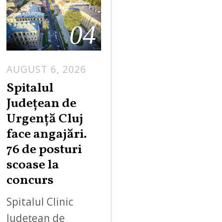
04
AUGUST 6, 2026
Spitalul
Județean de
Urgență Cluj
face angajări.
76 de posturi
scoase la
concurs
Spitalul Clinic
Județean de