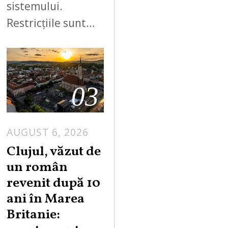
sistemului.
Restricțiile sunt…
03
AUGUST 6, 2026
Clujul, văzut de
un român
revenit după 10
ani în Marea
Britanie: