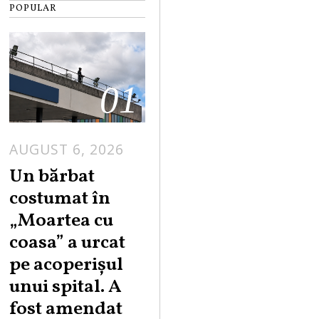
POPULAR
01
AUGUST 6, 2026
Un bărbat
costumat în
„Moartea cu
coasa” a urcat
pe acoperișul
unui spital. A
fost amendat