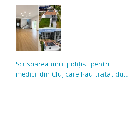
pentru copii
Scrisoarea unui polițist pentru
medicii din Cluj care l-au tratat după
un accident: „Nu m-am simțit un
număr”