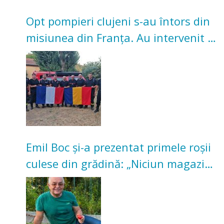
Opt pompieri clujeni s-au întors din
misiunea din Franța. Au intervenit la
incendii de vegetație și pădure
Emil Boc și-a prezentat primele roșii
culese din grădină: „Niciun magazin
nu poate oferi această satisfacție”