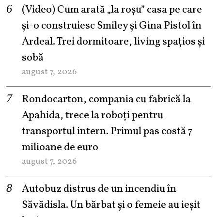
(Video) Cum arată „la roşu” casa pe care
şi-o construiesc Smiley şi Gina Pistol în
Ardeal. Trei dormitoare, living spațios și
sobă
august 7, 2026
Rondocarton, compania cu fabrică la
Apahida, trece la roboți pentru
transportul intern. Primul pas costă 7
milioane de euro
august 7, 2026
Autobuz distrus de un incendiu în
Săvădisla. Un bărbat și o femeie au ieșit