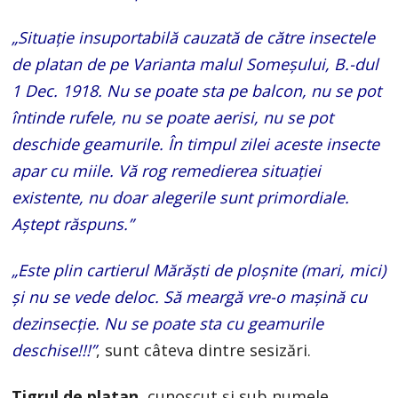
„Situaţie insuportabilă cauzată de către insectele
de platan de pe Varianta malul Someşului, B.-dul
1 Dec. 1918. Nu se poate sta pe balcon, nu se pot
întinde rufele, nu se poate aerisi, nu se pot
deschide geamurile. În timpul zilei aceste insecte
apar cu miile. Vă rog remedierea situaţiei
existente, nu doar alegerile sunt primordiale.
Aştept răspuns.”
„Este plin cartierul Mărăşti de ploşnite (mari, mici)
şi nu se vede deloc. Să meargă vre-o maşină cu
dezinsecţie. Nu se poate sta cu geamurile
deschise!!!”
, sunt câteva dintre sesizări.
Tigrul de platan
, cunoscut și sub numele