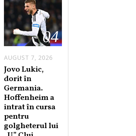
04
AUGUST 7, 2026
Jovo Lukic,
dorit în
Germania.
Hoffenheim a
intrat în cursa
pentru
golgheterul lui
„U” Cluj