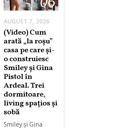
06
AUGUST 7, 2026
(Video) Cum
arată „la roşu”
casa pe care şi-
o construiesc
Smiley şi Gina
Pistol în
Ardeal. Trei
dormitoare,
living spațios și
sobă
Smiley și Gina