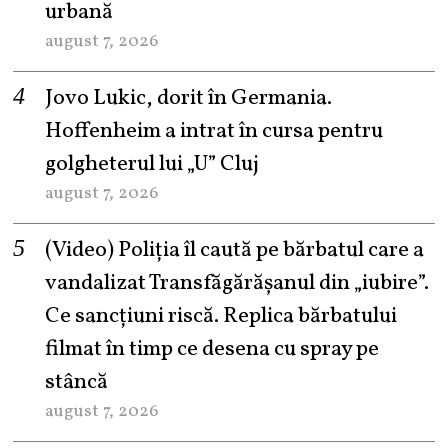
urbană
august 7, 2026
Jovo Lukic, dorit în Germania.
Hoffenheim a intrat în cursa pentru
golgheterul lui „U” Cluj
august 7, 2026
(Video) Poliția îl caută pe bărbatul care a
vandalizat Transfăgărășanul din „iubire”.
Ce sancțiuni riscă. Replica bărbatului
filmat în timp ce desena cu spray pe
stâncă
august 7, 2026