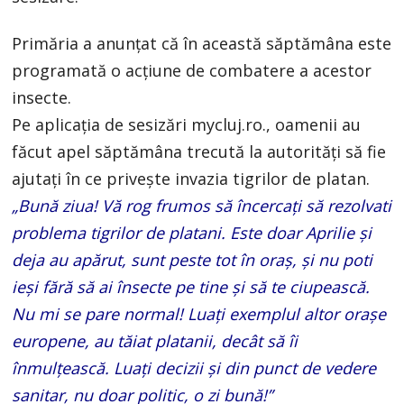
Primăria a anunțat că în această săptămâna este
programată o acțiune de combatere a acestor
insecte.
Pe aplicaţia de sesizări mycluj.ro., oamenii au
făcut apel săptămâna trecută la autorităţi să fie
ajutaţi în ce priveşte invazia tigrilor de platan.
„Bună ziua! Vă rog frumos să încercaţi să rezolvati
problema tigrilor de platani. Este doar Aprilie şi
deja au apărut, sunt peste tot în oraş, şi nu poti
ieşi fără să ai însecte pe tine şi să te ciupească.
Nu mi se pare normal! Luaţi exemplul altor oraşe
europene, au tăiat platanii, decât să îi
înmulţească. Luaţi decizii şi din punct de vedere
sanitar, nu doar politic, o zi bună!”