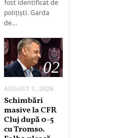
fost identificat de
polițiști. Garda
de…
02
AUGUST 7, 2026
Schimbări
masive la CFR
Cluj după 0-5
cu Tromso.