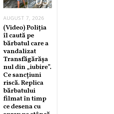
05
AUGUST 7, 2026
A
U
(Video) Poliția
G
îl caută pe
U
bărbatul care a
S
vandalizat
T
Transfăgărășa
7
,
nul din „iubire”.
2
Ce sancțiuni
0
riscă. Replica
2
bărbatului
6
filmat în timp
ce desena cu