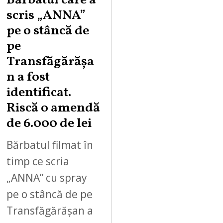
Bărbatul care a
scris „ANNA”
pe o stâncă de
pe
Transfăgărășa
n a fost
identificat.
Riscă o amendă
de 6.000 de lei
Bărbatul filmat în
timp ce scria
„ANNA” cu spray
pe o stâncă de pe
Transfăgărășan a