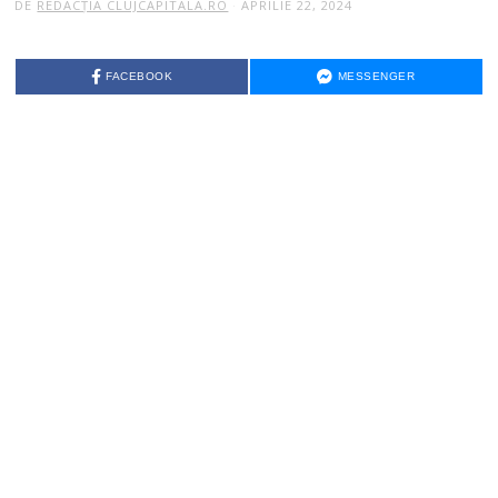
DE
REDACȚIA CLUJCAPITALA.RO
APRILIE 22, 2024
FACEBOOK
MESSENGER