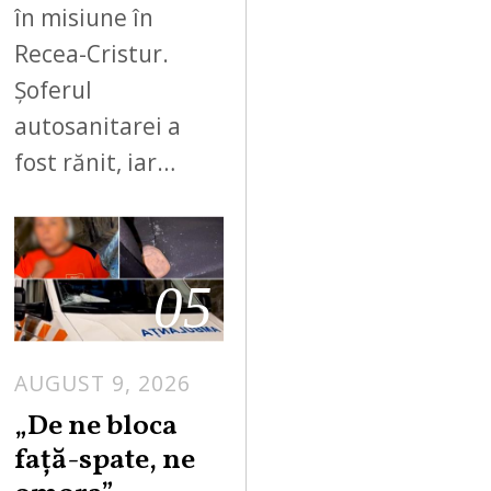
în misiune în
Recea-Cristur.
Șoferul
autosanitarei a
fost rănit, iar…
05
AUGUST 9, 2026
„De ne bloca
față-spate, ne