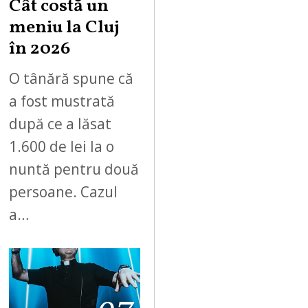
Cât costă un
meniu la Cluj
în 2026
O tânără spune că
a fost mustrată
după ce a lăsat
1.600 de lei la o
nuntă pentru două
persoane. Cazul
a…