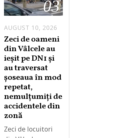
03
AUGUST 10, 2026
A
U
Zeci de oameni
G
din Vâlcele au
U
ieșit pe DN1 și
S
au traversat
T
șoseaua în mod
1
0
repetat,
,
nemulțumiți de
2
accidentele din
0
zonă
2
6
Zeci de locuitori