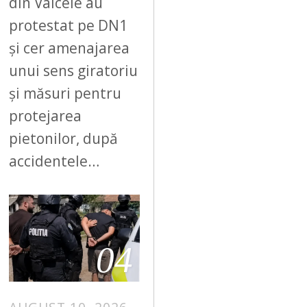
din Vâlcele au
protestat pe DN1
și cer amenajarea
unui sens giratoriu
și măsuri pentru
protejarea
pietonilor, după
accidentele…
04