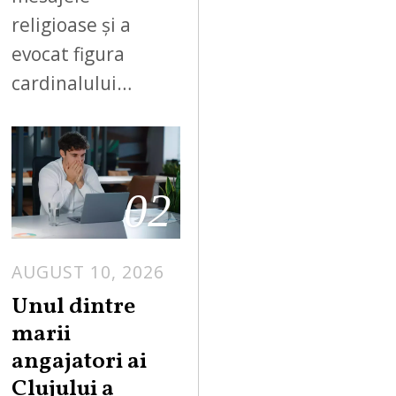
religioase și a
evocat figura
cardinalului…
02
AUGUST 10, 2026
Unul dintre
marii
angajatori ai
Clujului a