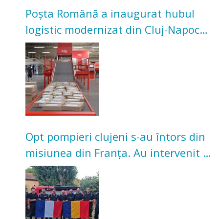
Poșta Română a inaugurat hubul
logistic modernizat din Cluj-Napoca.
Investiție de 3 milioane de euro
Opt pompieri clujeni s-au întors din
misiunea din Franța. Au intervenit la
incendii de vegetație și pădure