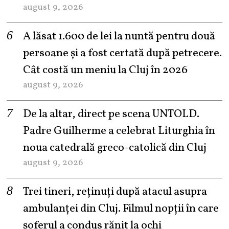
august 9, 2026
A lăsat 1.600 de lei la nuntă pentru două
persoane și a fost certată după petrecere.
Cât costă un meniu la Cluj în 2026
august 9, 2026
De la altar, direct pe scena UNTOLD.
Padre Guilherme a celebrat Liturghia în
noua catedrală greco-catolică din Cluj
august 9, 2026
Trei tineri, reținuți după atacul asupra
ambulanței din Cluj. Filmul nopții în care
șoferul a condus rănit la ochi