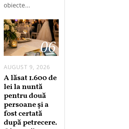
obiecte…
06
AUGUST 9, 2026
A lăsat 1.600 de
lei la nuntă
pentru două
persoane și a
fost certată
după petrecere.