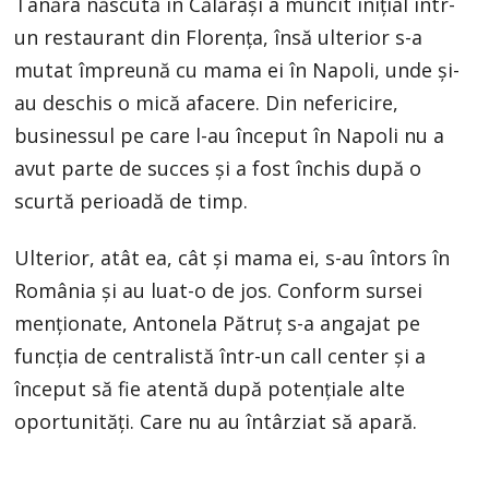
Tânăra născută în Călărași a muncit inițial într-
un restaurant din Florența, însă ulterior s-a
mutat împreună cu mama ei în Napoli, unde și-
au deschis o mică afacere. Din nefericire,
businessul pe care l-au început în Napoli nu a
avut parte de succes și a fost închis după o
scurtă perioadă de timp.
Ulterior, atât ea, cât și mama ei, s-au întors în
România și au luat-o de jos. Conform sursei
menționate, Antonela Pătruț s-a angajat pe
funcția de centralistă într-un call center și a
început să fie atentă după potențiale alte
oportunități. Care nu au întârziat să apară.