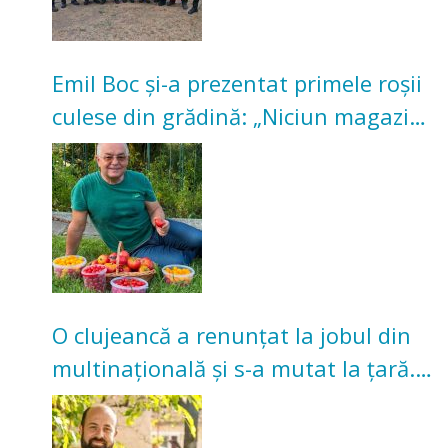
Emil Boc și-a prezentat primele roșii
culese din grădină: „Niciun magazin
nu poate oferi această satisfacție”
O clujeancă a renunțat la jobul din
multinațională și s-a mutat la țară.
Acum cultivă legume în grădina
bunicilor