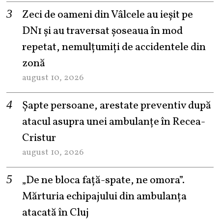
Zeci de oameni din Vâlcele au ieșit pe
DN1 și au traversat șoseaua în mod
repetat, nemulțumiți de accidentele din
zonă
august 10, 2026
Șapte persoane, arestate preventiv după
atacul asupra unei ambulanțe în Recea-
Cristur
august 10, 2026
„De ne bloca față-spate, ne omora”.
Mărturia echipajului din ambulanța
atacată în Cluj