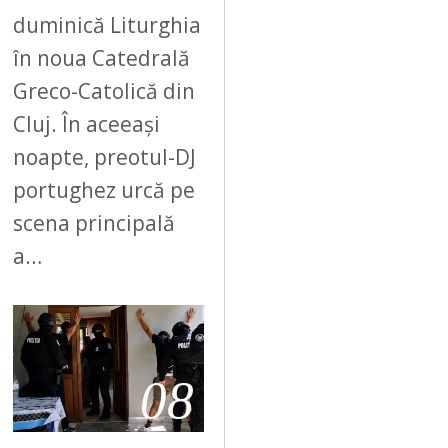
duminică Liturghia
în noua Catedrală
Greco-Catolică din
Cluj. În aceeași
noapte, preotul-DJ
portughez urcă pe
scena principală
a…
08