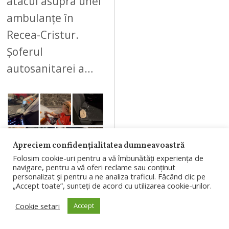
atacul asupra unei
ambulanțe în
Recea-Cristur.
Șoferul
autosanitarei a…
09
Apreciem confidențialitatea dumneavoastră
Folosim cookie-uri pentru a vă îmbunătăți experiența de
navigare, pentru a vă oferi reclame sau conținut
AUGUST 9, 2026
personalizat și pentru a ne analiza traficul. Făcând clic pe
„Accept toate”, sunteți de acord cu utilizarea cookie-urilor.
Ambulanță
Cookie setari
Accept
atacată cu