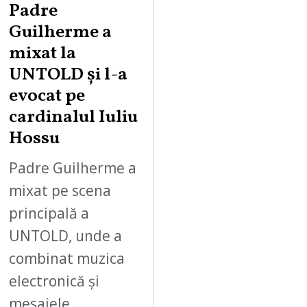
G
Padre
U
Guilherme a
S
mixat la
T
UNTOLD și l-a
1
0
evocat pe
,
cardinalul Iuliu
2
Hossu
0
2
Padre Guilherme a
6
mixat pe scena
principală a
UNTOLD, unde a
combinat muzica
electronică și
mesajele