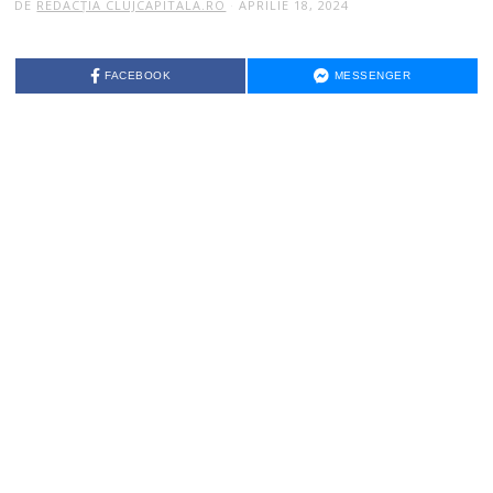
DE
REDACȚIA CLUJCAPITALA.RO
APRILIE 18, 2024
FACEBOOK
MESSENGER