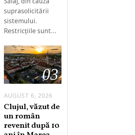
Sălaj, din cauza
suprasolicitării
sistemului.
Restricțiile sunt…
03
AUGUST 6, 2026
Clujul, văzut de
un român
revenit după 10