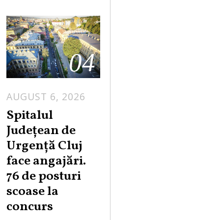
04
AUGUST 6, 2026
Spitalul
Județean de
Urgență Cluj
face angajări.
76 de posturi
scoase la
concurs