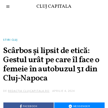
CLUJ CAPITALA
STIRI CLUJ
Scârbos și lipsit de etică:
Gestul urât pe care îl face o
femeie în autobuzul 31 din
Cluj-Napoca
DE
REDACȚIA CLUJCAPITALA.RO
APRILIE 4, 2024
A
P
R
I
L
FACEBOOK
MESSENGER