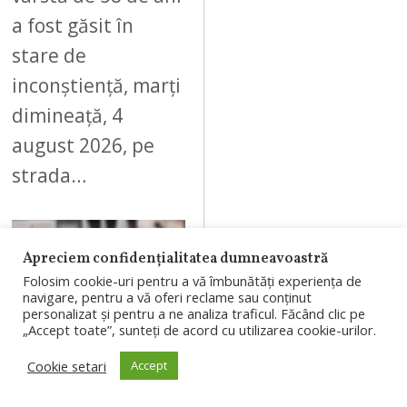
a fost găsit în
stare de
inconștiență, marți
dimineață, 4
august 2026, pe
strada…
Apreciem confidențialitatea dumneavoastră
Folosim cookie-uri pentru a vă îmbunătăți experiența de
09
navigare, pentru a vă oferi reclame sau conținut
personalizat și pentru a ne analiza traficul. Făcând clic pe
„Accept toate”, sunteți de acord cu utilizarea cookie-urilor.
Cookie setari
Accept
AUGUST 4, 2026
Branduri