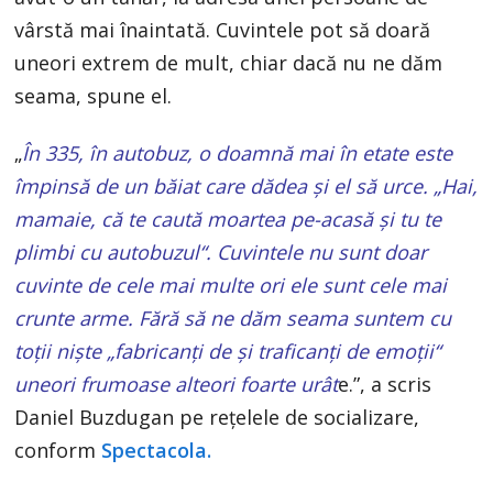
vârstă mai înaintată. Cuvintele pot să doară
uneori extrem de mult, chiar dacă nu ne dăm
seama, spune el.
„
În 335, în autobuz, o doamnă mai în etate este
împinsă de un băiat care dădea și el să urce. „Hai,
mamaie, că te caută moartea pe-acasă şi tu te
plimbi cu autobuzul“. Cuvintele nu sunt doar
cuvinte de cele mai multe ori ele sunt cele mai
crunte arme. Fără să ne dăm seama suntem cu
toții niște „fabricanți de și traficanți de emoţii“
uneori frumoase alteori foarte urât
e.”, a scris
Daniel Buzdugan pe rețelele de socializare,
conform
Spectacola.