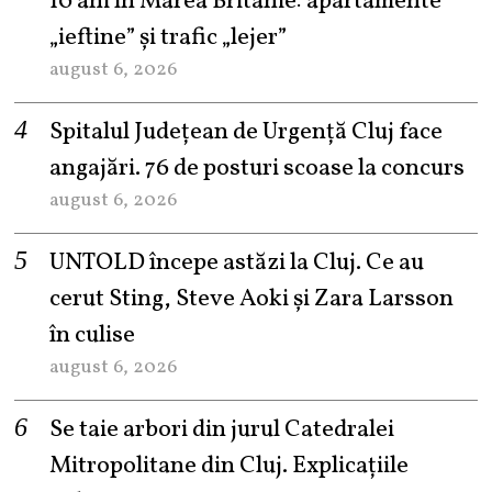
10 ani în Marea Britanie: apartamente
„ieftine” și trafic „lejer”
august 6, 2026
Spitalul Județean de Urgență Cluj face
angajări. 76 de posturi scoase la concurs
august 6, 2026
UNTOLD începe astăzi la Cluj. Ce au
cerut Sting, Steve Aoki și Zara Larsson
în culise
august 6, 2026
Se taie arbori din jurul Catedralei
Mitropolitane din Cluj. Explicațiile