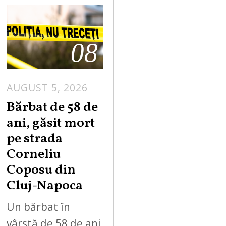
08
AUGUST 5, 2026
Bărbat de 58 de
ani, găsit mort
pe strada
Corneliu
Coposu din
Cluj-Napoca
Un bărbat în
vârstă de 58 de ani