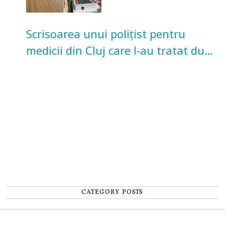
Scrisoarea unui polițist pentru
medicii din Cluj care l-au tratat după
un accident: „Nu m-am simțit un
număr”
CATEGORY POSTS