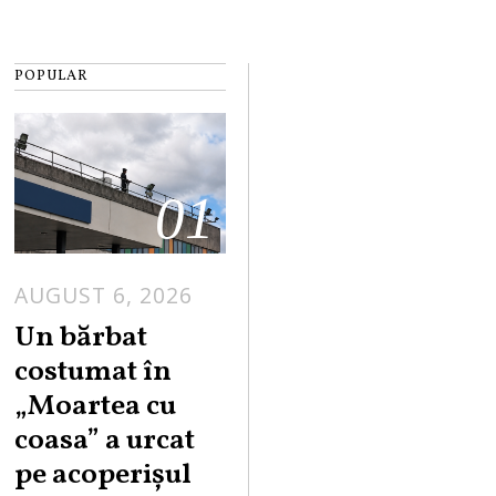
POPULAR
01
AUGUST 6, 2026
Un bărbat
costumat în
„Moartea cu
coasa” a urcat
pe acoperișul