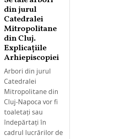
Se taie arbori
din jurul
Catedralei
Mitropolitane
din Cluj.
Explicațiile
Arhiepiscopiei
Arbori din jurul
Catedralei
Mitropolitane din
Cluj-Napoca vor fi
toaletați sau
îndepărtați în
cadrul lucrărilor de