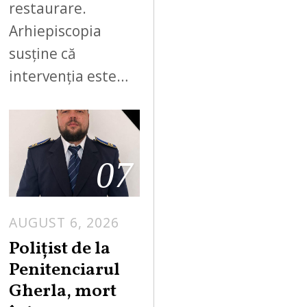
restaurare.
Arhiepiscopia
susține că
intervenția este…
07
AUGUST 6, 2026
Polițist de la
Penitenciarul
Gherla, mort