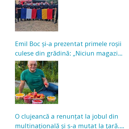
Emil Boc și-a prezentat primele roșii
culese din grădină: „Niciun magazin
nu poate oferi această satisfacție”
O clujeancă a renunțat la jobul din
multinațională și s-a mutat la țară.