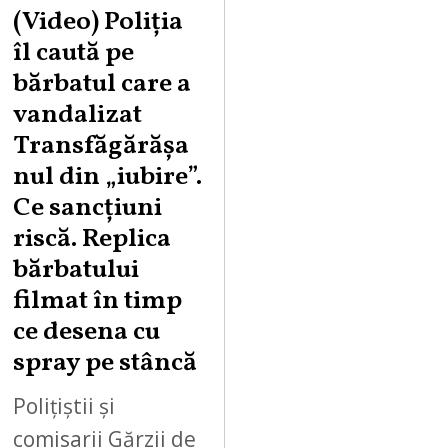
U
(Video) Poliția
G
îl caută pe
U
bărbatul care a
S
vandalizat
T
Transfăgărășa
7
,
nul din „iubire”.
2
Ce sancțiuni
0
riscă. Replica
2
bărbatului
6
filmat în timp
ce desena cu
spray pe stâncă
Polițiștii și
comisarii Gărzii de