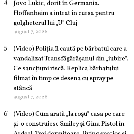
Jovo Lukic, dorit în Germania.
Hoffenheim a intrat în cursa pentru
golgheterul lui „U” Cluj
august 7, 2026
(Video) Poliția îl caută pe bărbatul care a
vandalizat Transfăgărășanul din „iubire”.
Ce sancțiuni riscă. Replica bărbatului
filmat în timp ce desena cu spray pe
stâncă
august 7, 2026
(Video) Cum arată „la roşu” casa pe care
şi-o construiesc Smiley şi Gina Pistol în
Ardeal. Trei dormitoare, living spațios și