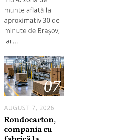
munte aflată la
aproximativ 30 de
minute de Brașov,
iar…
07
AUGUST 7, 2026
A
U
Rondocarton,
G
compania cu
U
fabrică la