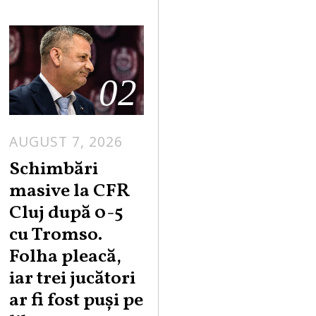
02
AUGUST 7, 2026
Schimbări
masive la CFR
Cluj după 0-5
cu Tromso.
Folha pleacă,
iar trei jucători
ar fi fost puși pe