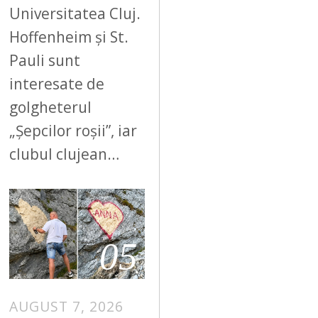
Universitatea Cluj.
Hoffenheim și St.
Pauli sunt
interesate de
golgheterul
„Șepcilor roșii”, iar
clubul clujean…
05
AUGUST 7, 2026
A