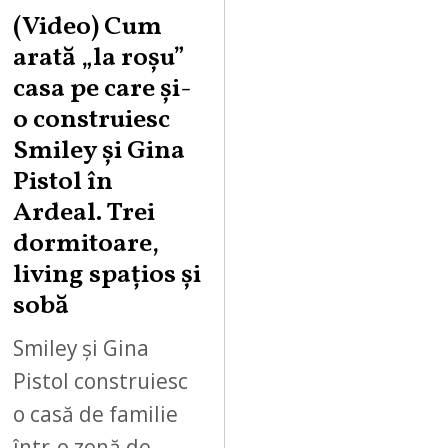
(Video) Cum
arată „la roşu”
casa pe care şi-
o construiesc
Smiley şi Gina
Pistol în
Ardeal. Trei
dormitoare,
living spațios și
sobă
Smiley și Gina
Pistol construiesc
o casă de familie
într-o zonă de