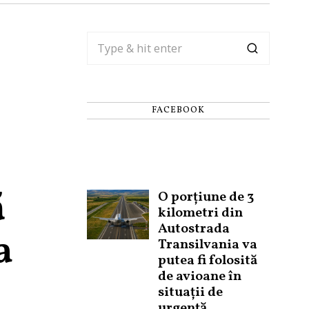
FACEBOOK
ă
O porțiune de 3
kilometri din
Autostrada
a
Transilvania va
putea fi folosită
de avioane în
situații de
urgență