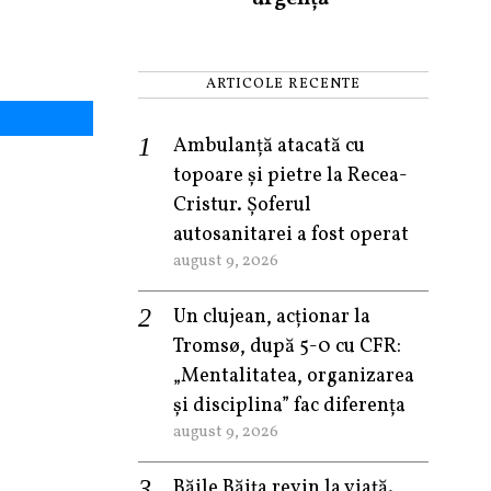
ARTICOLE RECENTE
Ambulanță atacată cu
topoare și pietre la Recea-
Cristur. Șoferul
autosanitarei a fost operat
august 9, 2026
Un clujean, acționar la
Tromsø, după 5-0 cu CFR:
„Mentalitatea, organizarea
și disciplina” fac diferența
august 9, 2026
Băile Băița revin la viață.