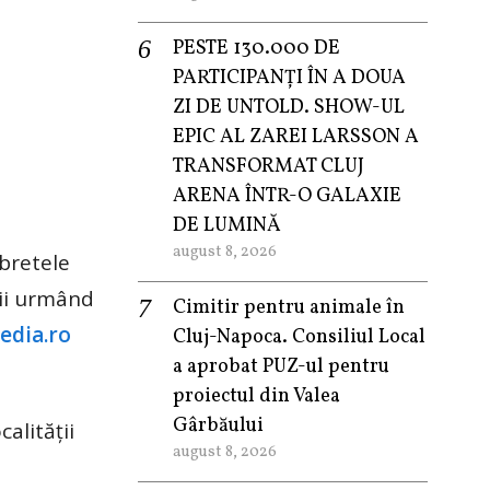
PESTE 130.000 DE
PARTICIPANȚI ÎN A DOUA
ZI DE UNTOLD. SHOW-UL
EPIC AL ZAREI LARSSON A
TRANSFORMAT CLUJ
ARENA ÎNTR-O GALAXIE
DE LUMINĂ
august 8, 2026
 bretele
nii urmând
Cimitir pentru animale în
edia.ro
Cluj-Napoca. Consiliul Local
a aprobat PUZ-ul pentru
proiectul din Valea
Gârbăului
alității
august 8, 2026