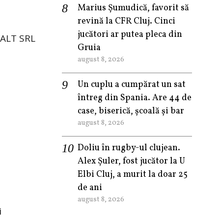
Marius Șumudică, favorit să
revină la CFR Cluj. Cinci
jucători ar putea pleca din
FALT SRL
Gruia
august 8, 2026
Un cuplu a cumpărat un sat
întreg din Spania. Are 44 de
case, biserică, școală și bar
august 8, 2026
Doliu în rugby-ul clujean.
Alex Șuler, fost jucător la U
Elbi Cluj, a murit la doar 25
de ani
august 8, 2026
i