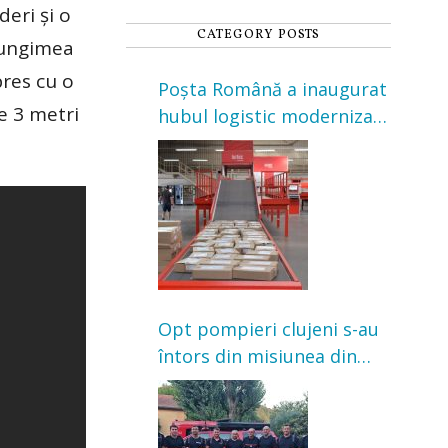
deri și o
CATEGORY POSTS
 lungimea
pres cu o
Poșta Română a inaugurat
e 3 metri
hubul logistic modernizat
din Cluj-Napoca. Investiție
de 3 milioane de euro
Opt pompieri clujeni s-au
întors din misiunea din
Franța. Au intervenit la
incendii de vegetație și
pădure