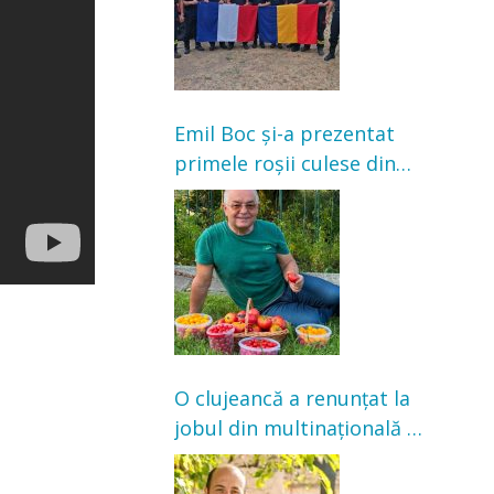
Emil Boc și-a prezentat
primele roșii culese din
grădină: „Niciun magazin
nu poate oferi această
satisfacție”
O clujeancă a renunțat la
jobul din multinațională și
s-a mutat la țară. Acum
cultivă legume în grădina