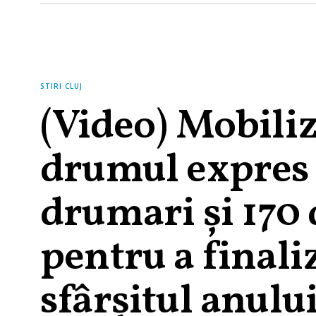
STIRI CLUJ
(Video) Mobili
drumul expres 
drumari și 170 
pentru a finali
sfârșitul anulu