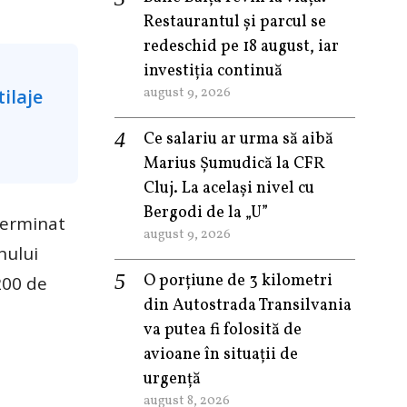
Restaurantul și parcul se
redeschid pe 18 august, iar
investiția continuă
august 9, 2026
Ce salariu ar urma să aibă
Marius Șumudică la CFR
Cluj. La același nivel cu
Bergodi de la „U”
terminat
august 9, 2026
nului
O porțiune de 3 kilometri
200 de
din Autostrada Transilvania
va putea fi folosită de
avioane în situații de
urgență
august 8, 2026