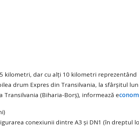
 kilometri, dar cu alți 10 kilometri reprezentând
doilea drum Expres din Transilvania, la sfârșitul lu
 Transilvania (Biharia-Borș), informează e
conom
i)
rarea conexiunii dintre A3 și DN1 (în dreptul loc