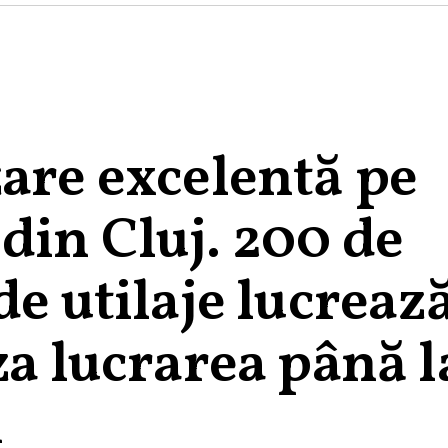
zare excelentă pe
din Cluj. 200 de
de utilaje lucreaz
za lucrarea până l
i