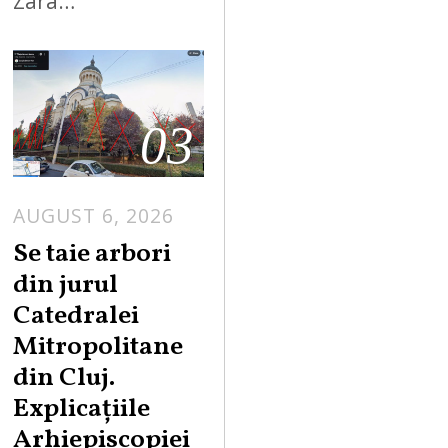
Zara…
03
AUGUST 6, 2026
Se taie arbori
din jurul
Catedralei
Mitropolitane
din Cluj.
Explicațiile
Arhiepiscopiei