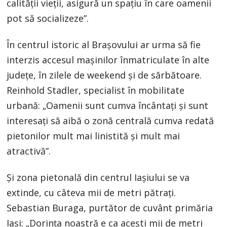
calității vieții, asigură un spațiu în care oamenii
pot să socializeze”.
În centrul istoric al Brașovului ar urma să fie
interzis accesul mașinilor înmatriculate în alte
județe, în zilele de weekend și de sărbătoare.
Reinhold Stadler, specialist în mobilitate
urbană: „Oamenii sunt cumva încântați și sunt
interesați să aibă o zonă centrală cumva redată
pietonilor mult mai linistită și mult mai
atractivă”.
Și zona pietonală din centrul Iașiului se va
extinde, cu câteva mii de metri pătrați.
Sebastian Buraga, purtător de cuvânt primăria
Iași: „Dorința noastră e ca acești mii de metri