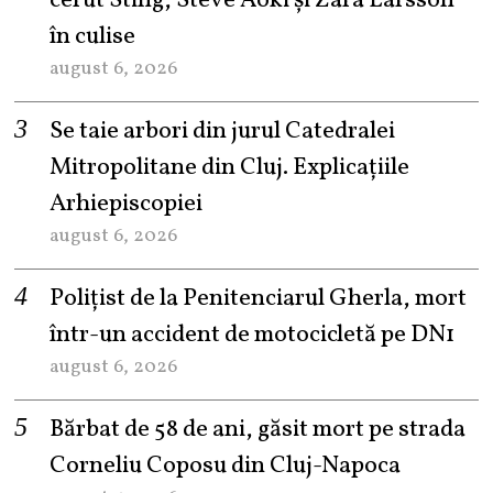
cerut Sting, Steve Aoki și Zara Larsson
în culise
august 6, 2026
Se taie arbori din jurul Catedralei
Mitropolitane din Cluj. Explicațiile
Arhiepiscopiei
august 6, 2026
Polițist de la Penitenciarul Gherla, mort
într-un accident de motocicletă pe DN1
august 6, 2026
Bărbat de 58 de ani, găsit mort pe strada
Corneliu Coposu din Cluj-Napoca