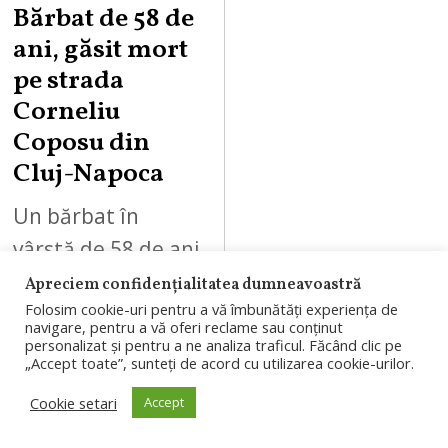
Bărbat de 58 de
ani, găsit mort
pe strada
Corneliu
Coposu din
Cluj-Napoca
Un bărbat în
vârstă de 58 de ani
a fost găsit în
Apreciem confidențialitatea dumneavoastră
Folosim cookie-uri pentru a vă îmbunătăți experiența de
stare de
navigare, pentru a vă oferi reclame sau conținut
inconștiență, marți
personalizat și pentru a ne analiza traficul. Făcând clic pe
„Accept toate”, sunteți de acord cu utilizarea cookie-urilor.
dimineață, 4
Cookie setari
Accept
august 2026, pe
strada…