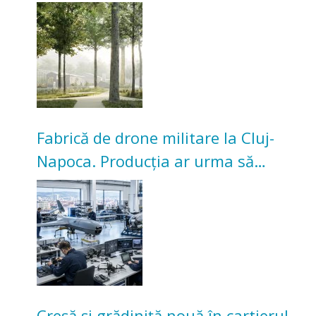
transformarea Grădinii Casei
Universitarilor
Fabrică de drone militare la Cluj-
Napoca. Producția ar urma să
înceapă în toamna acestui an
Creșă și grădiniță nouă în cartierul