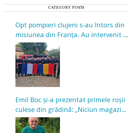
CATEGORY POSTS
Opt pompieri clujeni s-au întors din
misiunea din Franța. Au intervenit la
incendii de vegetație și pădure
Emil Boc și-a prezentat primele roșii
culese din grădină: „Niciun magazin
nu poate oferi această satisfacție”