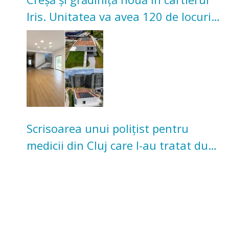
Iris. Unitatea va avea 120 de locuri
pentru copii
Scrisoarea unui polițist pentru
medicii din Cluj care l-au tratat după
un accident: „Nu m-am simțit un
număr”