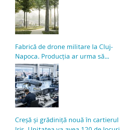
Universitarilor
Fabrică de drone militare la Cluj-
Napoca. Producția ar urma să
înceapă în toamna acestui an
Creșă și grădiniță nouă în cartierul
Iris. Unitatea va avea 120 de locuri