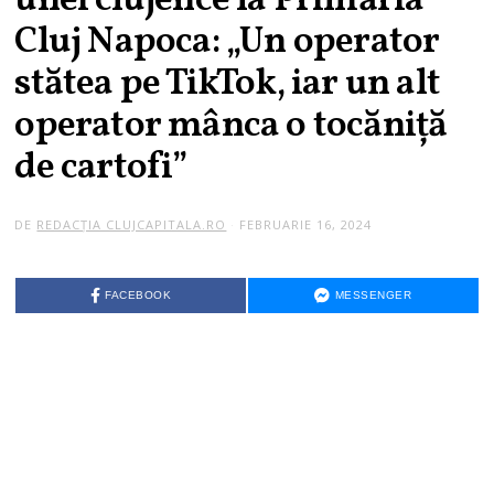
unei clujence la Primăria
Cluj Napoca: „Un operator
stătea pe TikTok, iar un alt
operator mânca o tocăniță
de cartofi”
DE
REDACȚIA CLUJCAPITALA.RO
FEBRUARIE 16, 2024
FACEBOOK
MESSENGER