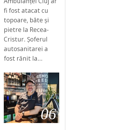
Ambulanței Cluj ar
fi fost atacat cu
topoare, bâte și
pietre la Recea-
Cristur. Șoferul
autosanitarei a
fost rănit la…
06