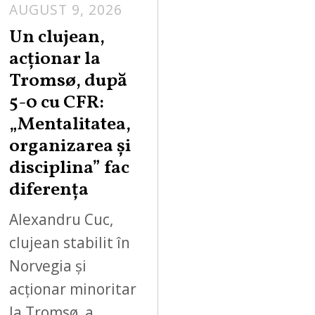
AUGUST 9, 2026
Un clujean,
acționar la
Tromsø, după
5-0 cu CFR:
„Mentalitatea,
organizarea și
disciplina” fac
diferența
Alexandru Cuc,
clujean stabilit în
Norvegia și
acționar minoritar
la Tromsø, a