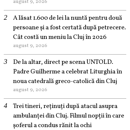
august 9, 2026
A lăsat 1.600 de lei la nuntă pentru două
persoane și a fost certată după petrecere.
Cât costă un meniu la Cluj în 2026
august 9, 2026
De la altar, direct pe scena UNTOLD.
Padre Guilherme a celebrat Liturghia în
noua catedrală greco-catolică din Cluj
august 9, 2026
Trei tineri, reținuți după atacul asupra
ambulanței din Cluj. Filmul nopții în care
șoferul a condus rănit la ochi