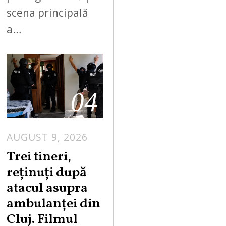
scena principală
a…
04
AUGUST 9, 2026
Trei tineri,
reținuți după
atacul asupra
ambulanței din
Cluj. Filmul