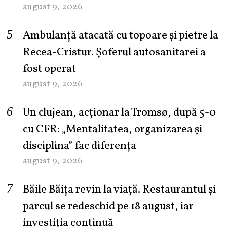
august 9, 2026
Ambulanță atacată cu topoare și pietre la
Recea-Cristur. Șoferul autosanitarei a
fost operat
august 9, 2026
Un clujean, acționar la Tromsø, după 5-0
cu CFR: „Mentalitatea, organizarea și
disciplina” fac diferența
august 9, 2026
Băile Băița revin la viață. Restaurantul și
parcul se redeschid pe 18 august, iar
investiția continuă