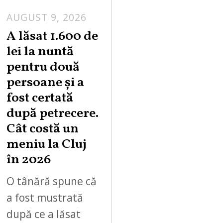
AUGUST 9, 2026
A lăsat 1.600 de
lei la nuntă
pentru două
persoane și a
fost certată
după petrecere.
Cât costă un
meniu la Cluj
în 2026
O tânără spune că
a fost mustrată
după ce a lăsat