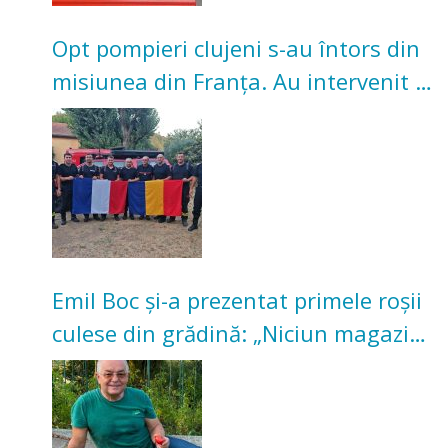
Opt pompieri clujeni s-au întors din
misiunea din Franța. Au intervenit la
incendii de vegetație și pădure
Emil Boc și-a prezentat primele roșii
culese din grădină: „Niciun magazin
nu poate oferi această satisfacție”