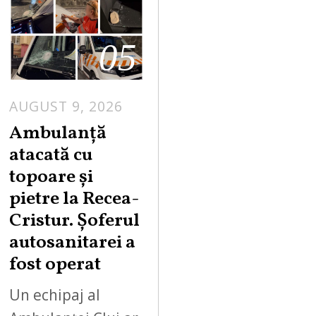
05
AUGUST 9, 2026
Ambulanță
atacată cu
topoare și
pietre la Recea-
Cristur. Șoferul
autosanitarei a
fost operat
Un echipaj al