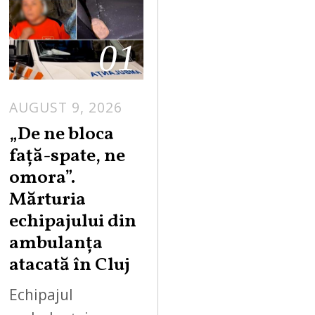
01
AUGUST 9, 2026
„De ne bloca
față-spate, ne
omora”.
Mărturia
echipajului din
ambulanța
atacată în Cluj
Echipajul