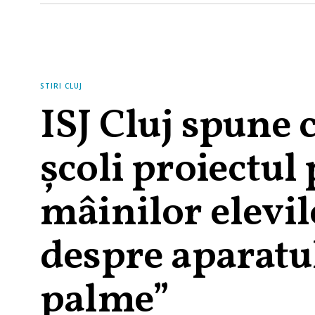
STIRI CLUJ
ISJ Cluj spune 
școli proiectul
mâinilor elevil
despre aparatul
palme”