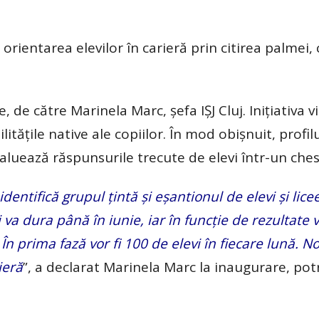
orientarea elevilor în carieră prin citirea palmei,
, de către Marinela Marc, șefa IȘJ Cluj. Inițiativa v
tățile native ale copiilor. În mod obișnuit, profil
valuează răspunsurile trecute de elevi într-un ches
identifică grupul țintă și eșantionul de elevi și licee
i va dura până în iunie, iar în funcție de rezultate
 În prima fază vor fi 100 de elevi în fiecare lună. N
ieră
”, a declarat Marinela Marc la inaugurare, potr