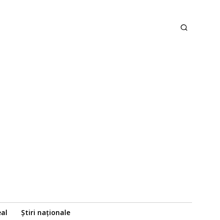
eal
Știri naționale