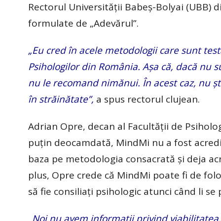
Rectorul Universității Babeș-Bolyai (UBB) di
formulate de „Adevărul”.
„Eu cred în acele metodologii care sunt testa
Psihologilor din România. Așa că, dacă nu su
nu le recomand nimănui. În acest caz, nu ș
în străinătate”,
a spus rectorul clujean.
Adrian Opre, decan al Facultății de Psiholog
puțin deocamdată, MindMi nu a fost acredit
baza pe metodologia consacrată și deja acre
plus, Opre crede că MindMi poate fi de folos 
să fie consiliați psihologic atunci când li se
„
Noi nu avem informații privind viabilitatea, 