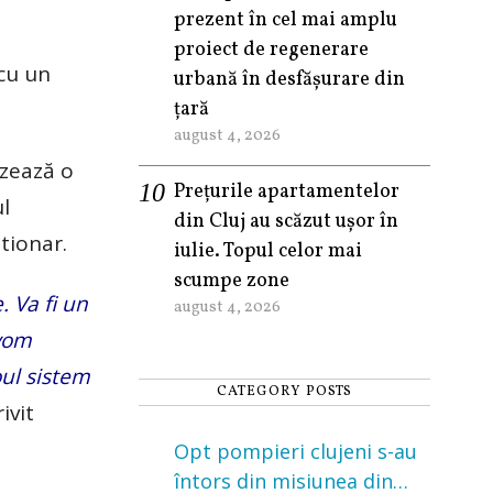
prezent în cel mai amplu
proiect de regenerare
 cu un
urbană în desfășurare din
țară
august 4, 2026
izează o
Prețurile apartamentelor
ul
din Cluj au scăzut ușor în
tionar.
iulie. Topul celor mai
scumpe zone
. Va fi un
august 4, 2026
 vom
oul sistem
CATEGORY POSTS
ivit
Opt pompieri clujeni s-au
întors din misiunea din