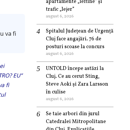
apartamente „ieftine” și
trafic „lejer”
august 6, 2026
Spitalul Județean de Urgență
u va fi
Cluj face angajări. 76 de
posturi scoase la concurs
august 6, 2026
ei
UNTOLD începe astăzi la
OTRO? EU”
Cluj. Ce au cerut Sting,
Steve Aoki și Zara Larsson
a fi
în culise
tul
august 6, 2026
Se taie arbori din jurul
Catedralei Mitropolitane
din Cluj. Explicațiile