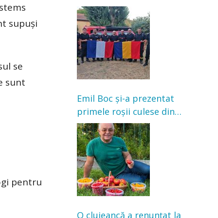
ystems
Franța. Au intervenit la
incendii de vegetație și
nt supuși
pădure
sul se
e sunt
Emil Boc și-a prezentat
primele roșii culese din
grădină: „Niciun magazin
nu poate oferi această
satisfacție”
ogi pentru
O clujeancă a renunțat la