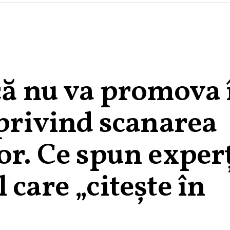
că nu va promova 
 privind scanarea
or. Ce spun experț
 care „citește în