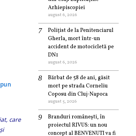
Arhiepiscopiei
august 6, 2026
Polițist de la Penitenciarul
Gherla, mort într-un
accident de motocicletă pe
DN1
august 6, 2026
Bărbat de 58 de ani, găsit
mort pe strada Corneliu
Coposu din Cluj-Napoca
august 5, 2026
Branduri românești, în
at, care
proiectul RIVUS: un nou
și
concept al BENVENUTI va fi