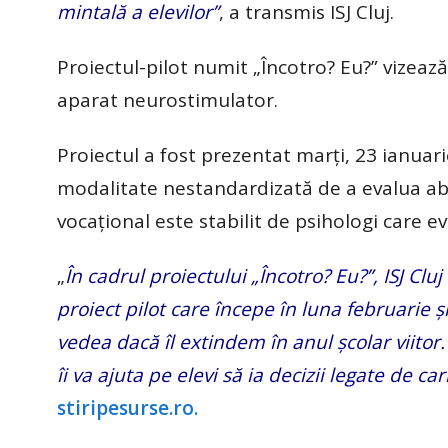
mintală a elevilor”
, a transmis ISJ Cluj.
Proiectul-pilot numit „Încotro? Eu?” vizează 
aparat neurostimulator.
Proiectul a fost prezentat marți, 23 ianuarie
modalitate nestandardizată de a evalua abili
vocațional este stabilit de psihologi care e
„
În cadrul proiectului „Încotro? Eu?”, ISJ Cluj 
proiect pilot care începe în luna februarie ș
vedea dacă îl extindem în anul școlar viitor.
îi va ajuta pe elevi să ia decizii legate de car
stiripesurse.ro.