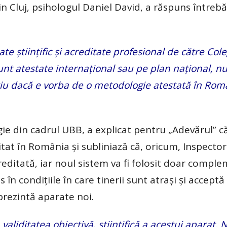
n Cluj, psihologul Daniel David, a răspuns întrebă
te științific și acreditate profesional de către Cole
nt atestate internațional sau pe plan național, nu
tiu dacă e vorba de o metodologie atestată în Rom
ie din cadrul UBB, a explicat pentru „Adevărul” că
at în România și subliniază că, oricum, Inspector
ditată, iar noul sistem va fi folosit doar comple
în condițiile în care tinerii sunt atrași și accept
 prezintă aparate noi.
validitatea obiectivă, științifică a acestui aparat. N