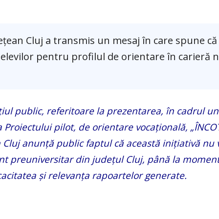
țean Cluj a transmis un mesaj în care spune că
elevilor pentru profilul de orientare în carieră n
țiul public, referitoare la prezentarea, în cadrul un
a Proiectului pilot, de orientare vocațională, „ÎNC
luj anunță public faptul că această inițiativă nu v
nt preuniversitar din județul Cluj, până la momen
icacitatea și relevanța rapoartelor generate.