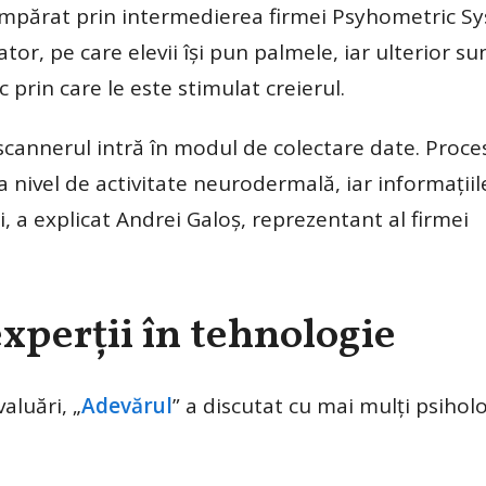
cumpărat prin intermedierea firmei Psyhometric S
or, pe care elevii își pun palmele, iar ulterior su
 prin care le este stimulat creierul.
cannerul intră în modul de colectare date. Proce
a nivel de activitate neurodermală, iar informațiil
, a explicat Andrei Galoș, reprezentant al firmei
experții în tehnologie
aluări, „
Adevărul
” a discutat cu mai mulți psihol