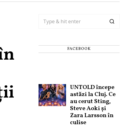
în
FACEBOOK
ii
UNTOLD începe
astăzi la Cluj. Ce
au cerut Sting,
Steve Aoki și
Zara Larsson în
culise