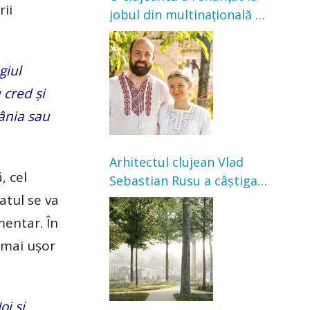
rii
jobul din multinațională și
s-a mutat la țară. Acum
cultivă legume în grădina
giul
bunicilor
 cred și
ânia sau
Arhitectul clujean Vlad
, cel
Sebastian Rusu a câștigat
atul se va
concursul pentru
transformarea Grădinii
mentar. În
Casei Universitarilor
ă mai ușor
oi și