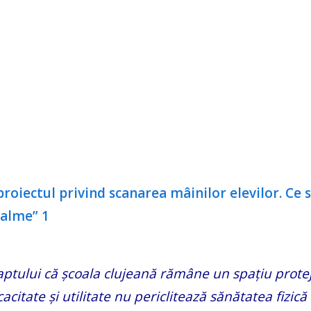
faptului că școala clujeană rămâne un spațiu protej
citate și utilitate nu periclitează sănătatea fizică 