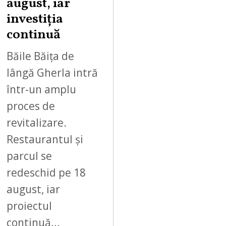
,
august, iar
2
investiția
0
continuă
2
6
Băile Băița de
lângă Gherla intră
într-un amplu
proces de
revitalizare.
Restaurantul și
parcul se
redeschid pe 18
august, iar
proiectul
continuă…