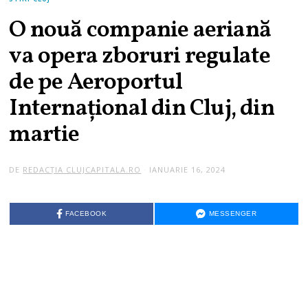
O nouă companie aeriană
va opera zboruri regulate
de pe Aeroportul
Internațional din Cluj, din
martie
DE
REDACȚIA CLUJCAPITALA.RO
IANUARIE 16, 2024
I
A
N
U
A
FACEBOOK
MESSENGER
R
I
E
1
6
,
2
0
2