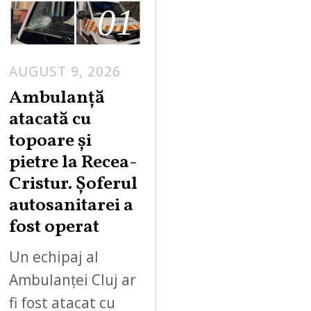
01
AUGUST 9, 2026
Ambulanță
atacată cu
topoare și
pietre la Recea-
Cristur. Șoferul
autosanitarei a
fost operat
Un echipaj al
Ambulanței Cluj ar
fi fost atacat cu