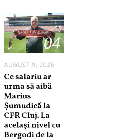
04
AUGUST 9, 2026
Ce salariu ar
urma să aibă
Marius
Șumudică la
CFR Cluj. La
același nivel cu
Bergodi de la