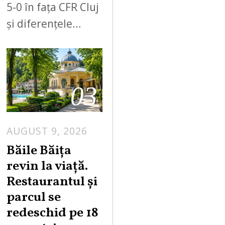
5-0 în fața CFR Cluj
și diferențele…
03
AUGUST 9, 2026
A
U
Băile Băița
G
revin la viață.
U
Restaurantul și
S
parcul se
T
redeschid pe 18
9