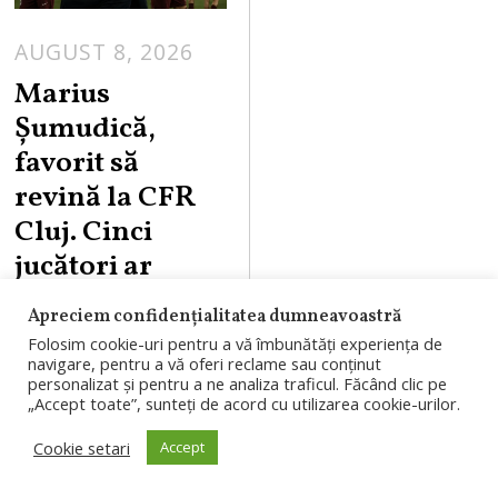
AUGUST 8, 2026
Marius
Șumudică,
favorit să
revină la CFR
Cluj. Cinci
jucători ar
putea pleca din
Apreciem confidențialitatea dumneavoastră
Gruia
Folosim cookie-uri pentru a vă îmbunătăți experiența de
navigare, pentru a vă oferi reclame sau conținut
Marius Șumudică
personalizat și pentru a ne analiza traficul. Făcând clic pe
„Accept toate”, sunteți de acord cu utilizarea cookie-urilor.
este favorit să
Cookie setari
Accept
revină pe banca
CFR Cluj după 0-5