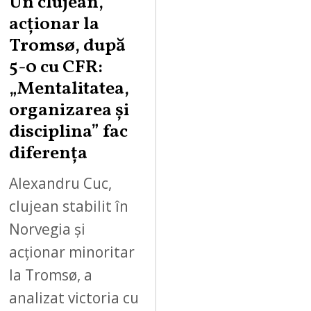
Un clujean,
acționar la
Tromsø, după
5-0 cu CFR:
„Mentalitatea,
organizarea și
disciplina” fac
diferența
Alexandru Cuc,
clujean stabilit în
Norvegia și
acționar minoritar
la Tromsø, a
analizat victoria cu