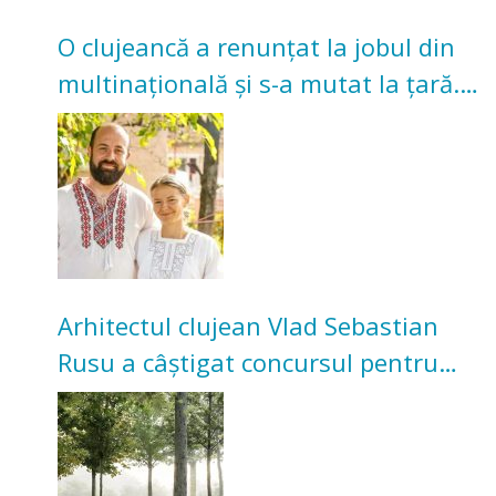
O clujeancă a renunțat la jobul din
multinațională și s-a mutat la țară.
Acum cultivă legume în grădina
bunicilor
Arhitectul clujean Vlad Sebastian
Rusu a câștigat concursul pentru
transformarea Grădinii Casei
Universitarilor