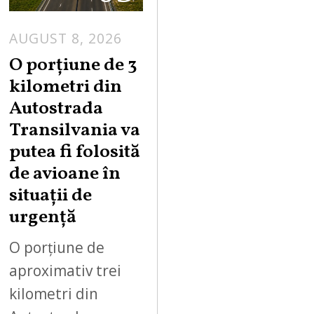
AUGUST 8, 2026
A
U
O porțiune de 3
G
kilometri din
U
Autostrada
S
Transilvania va
T
putea fi folosită
8
,
de avioane în
2
situații de
0
urgență
2
6
O porțiune de
aproximativ trei
kilometri din