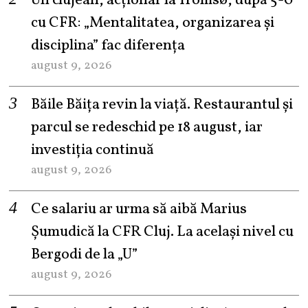
Un clujean, acționar la Tromsø, după 5-0
cu CFR: „Mentalitatea, organizarea și
disciplina” fac diferența
august 9, 2026
Băile Băița revin la viață. Restaurantul și
parcul se redeschid pe 18 august, iar
investiția continuă
august 9, 2026
Ce salariu ar urma să aibă Marius
Șumudică la CFR Cluj. La același nivel cu
Bergodi de la „U”
august 9, 2026