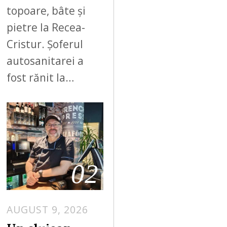
topoare, bâte și
pietre la Recea-
Cristur. Șoferul
autosanitarei a
fost rănit la…
02
AUGUST 9, 2026