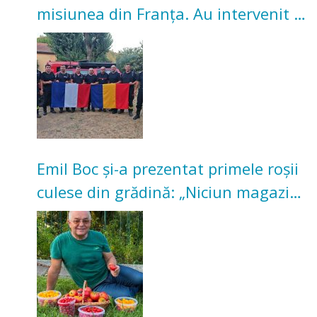
misiunea din Franța. Au intervenit la
incendii de vegetație și pădure
Emil Boc și-a prezentat primele roșii
culese din grădină: „Niciun magazin
nu poate oferi această satisfacție”