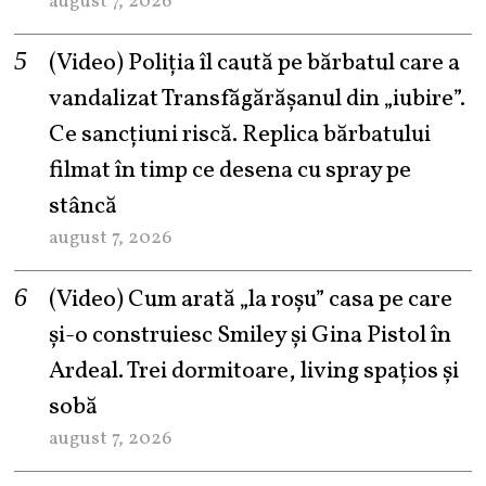
august 7, 2026
(Video) Poliția îl caută pe bărbatul care a
vandalizat Transfăgărășanul din „iubire”.
Ce sancțiuni riscă. Replica bărbatului
filmat în timp ce desena cu spray pe
stâncă
august 7, 2026
(Video) Cum arată „la roşu” casa pe care
şi-o construiesc Smiley şi Gina Pistol în
Ardeal. Trei dormitoare, living spațios și
sobă
august 7, 2026