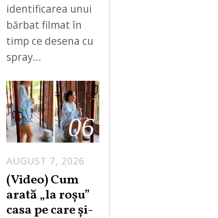
identificarea unui
bărbat filmat în
timp ce desena cu
spray…
06
AUGUST 7, 2026
(Video) Cum
arată „la roşu”
casa pe care şi-