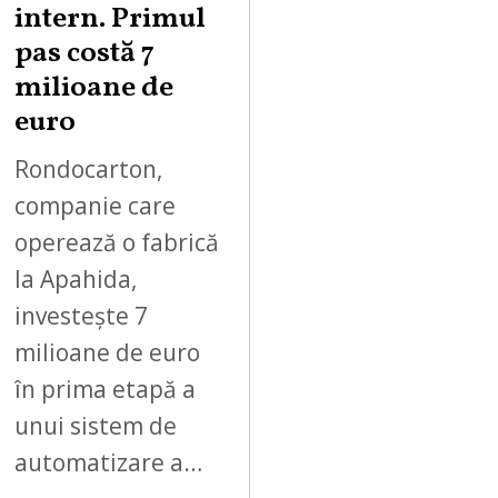
2
intern. Primul
0
pas costă 7
2
milioane de
6
euro
Rondocarton,
companie care
operează o fabrică
la Apahida,
investește 7
milioane de euro
în prima etapă a
unui sistem de
automatizare a…