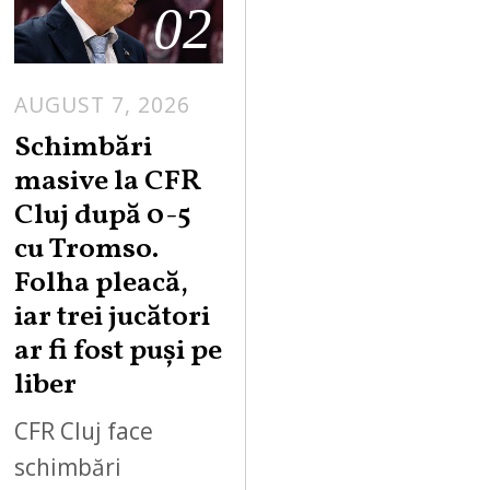
02
AUGUST 7, 2026
Schimbări
masive la CFR
Cluj după 0-5
cu Tromso.
Folha pleacă,
iar trei jucători
ar fi fost puși pe
liber
CFR Cluj face
schimbări