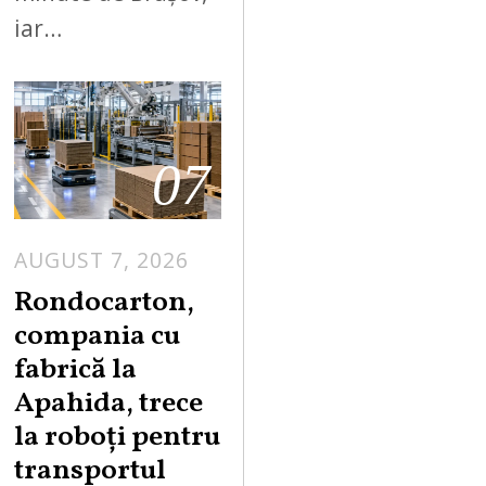
iar…
07
AUGUST 7, 2026
A
U
Rondocarton,
G
compania cu
U
fabrică la
S
Apahida, trece
T
la roboți pentru
7
,
transportul