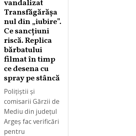
vandalizat
T
Transfăgărășa
7
,
nul din „iubire”.
2
Ce sancțiuni
0
riscă. Replica
2
bărbatului
6
filmat în timp
ce desena cu
spray pe stâncă
Polițiștii și
comisarii Gărzii de
Mediu din județul
Argeș fac verificări
pentru