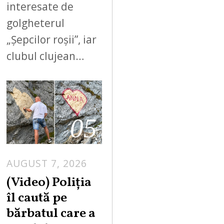
interesate de
golgheterul
„Șepcilor roșii”, iar
clubul clujean…
05
AUGUST 7, 2026
A
U
(Video) Poliția
G
îl caută pe
U
bărbatul care a
S