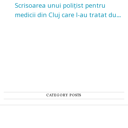
Scrisoarea unui polițist pentru
medicii din Cluj care l-au tratat după
un accident: „Nu m-am simțit un
număr”
CATEGORY POSTS