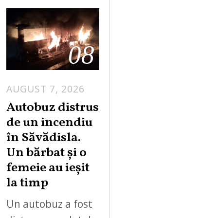
08
AUGUST 7, 2026
Autobuz distrus
de un incendiu
în Săvădisla.
Un bărbat și o
femeie au ieșit
la timp
Un autobuz a fost