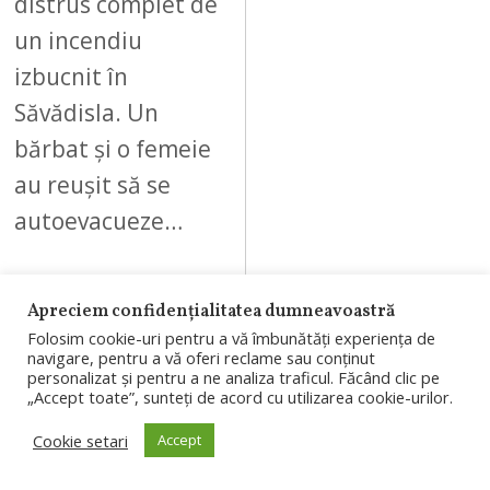
distrus complet de
un incendiu
izbucnit în
Săvădisla. Un
bărbat și o femeie
au reușit să se
autoevacueze…
Apreciem confidențialitatea dumneavoastră
Folosim cookie-uri pentru a vă îmbunătăți experiența de
09
navigare, pentru a vă oferi reclame sau conținut
personalizat și pentru a ne analiza traficul. Făcând clic pe
„Accept toate”, sunteți de acord cu utilizarea cookie-urilor.
Cookie setari
Accept
AUGUST 7, 2026