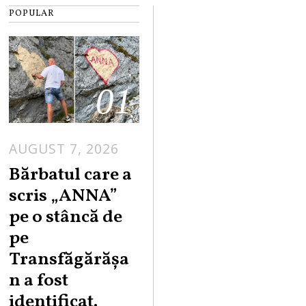
POPULAR
01
AUGUST 7, 2026
Bărbatul care a
scris „ANNA”
pe o stâncă de
pe
Transfăgărășa
n a fost
identificat.