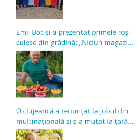
Emil Boc și-a prezentat primele roșii
culese din grădină: „Niciun magazin
nu poate oferi această satisfacție”
O clujeancă a renunțat la jobul din
multinațională și s-a mutat la țară.
Acum cultivă legume în grădina