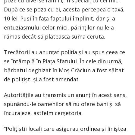
poze cu diverse familii, în special, cu cei mici.
După ce se poza cu ei, acesta percepea o taxă,
10 lei. Puși în fața faptului împlinit, dar și a
entuziasmului celor mici, părinților nu le-a
rămas decât să plătească suma cerută.
Trecătorii au anunțat poliția și au spus ceea ce
se întâmplă în Piața Sfatului. În cele din urmă,
bărbatul deghizat în Moș Crăciun a fost săltat
de polițiști și a fost amendat.
Autoritățile au transmis un anunț în acest sens,
spunându-le oamenilor să nu ofere bani și să
încurajeze, astfelm cerșetoria.
”Poliţiştii locali care asigurau ordinea şi liniştea