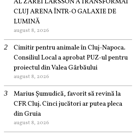
AL ZAREI LARSSON A TRANSFORMAT
CLUJ ARENA ÎNTR-O GALAXIE DE
LUMINĂ
august 8, 2026
Cimitir pentru animale în Cluj-Napoca.
Consiliul Local a aprobat PUZ-ul pentru
proiectul din Valea Gârbăului
august 8, 2026
Marius Șumudică, favorit să revină la
CFR Cluj. Cinci jucători ar putea pleca
din Gruia
august 8, 2026