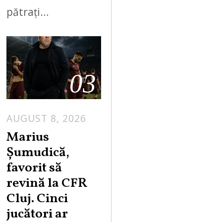
pătrați…
03
AUGUST 8, 2026
Marius
Șumudică,
favorit să
revină la CFR
Cluj. Cinci
jucători ar