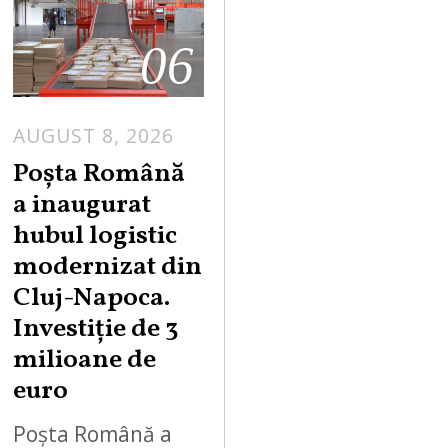
06
AUGUST 8, 2026
Poșta Română
a inaugurat
hubul logistic
modernizat din
Cluj-Napoca.
Investiție de 3
milioane de
euro
Poșta Română a