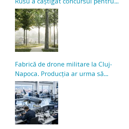
Rusu a câștigat concursul pentru
transformarea Grădinii Casei
Universitarilor
Fabrică de drone militare la Cluj-
Napoca. Producția ar urma să
înceapă în toamna acestui an