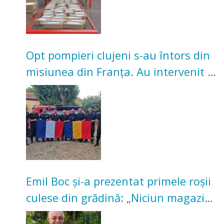
Opt pompieri clujeni s-au întors din
misiunea din Franța. Au intervenit la
incendii de vegetație și pădure
Emil Boc și-a prezentat primele roșii
culese din grădină: „Niciun magazin
nu poate oferi această satisfacție”