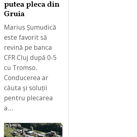
putea pleca din
Gruia
Marius Șumudică
este favorit să
revină pe banca
CFR Cluj după 0-5
cu Tromso.
Conducerea ar
căuta și soluții
pentru plecarea
a…