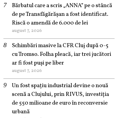
Bărbatul care a scris „ANNA” pe o stâncă
de pe Transfăgărășan a fost identificat.
Riscă o amendă de 6.000 de lei
august 7, 2026
Schimbări masive la CFR Cluj după 0-5
cu Tromso. Folha pleacă, iar trei jucători
ar fi fost puși pe liber
august 7, 2026
Un fost spațiu industrial devine o nouă
scenă a Clujului, prin RIVUS, investiția
de 550 milioane de euro în reconversie
urbană