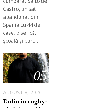
cumpărat Salto de
Castro, un sat
abandonat din
Spania cu 44 de
case, biserică,
școală și bar.…
05
AUGUST 8, 2026
Doliu în rugby-