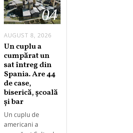
04
AUGUST 8, 2026
Un cuplu a
cumpărat un
sat întreg din
Spania. Are 44
de case,
biserică, școală
și bar
Un cuplu de
americani a