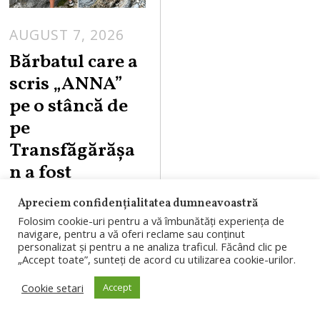
AUGUST 7, 2026
Bărbatul care a
scris „ANNA”
pe o stâncă de
pe
Transfăgărășa
n a fost
identificat.
Apreciem confidențialitatea dumneavoastră
Riscă o amendă
Folosim cookie-uri pentru a vă îmbunătăți experiența de
navigare, pentru a vă oferi reclame sau conținut
de 6.000 de lei
personalizat și pentru a ne analiza traficul. Făcând clic pe
„Accept toate”, sunteți de acord cu utilizarea cookie-urilor.
Bărbatul filmat în
Cookie setari
Accept
timp ce scria
„ANNA” cu spray