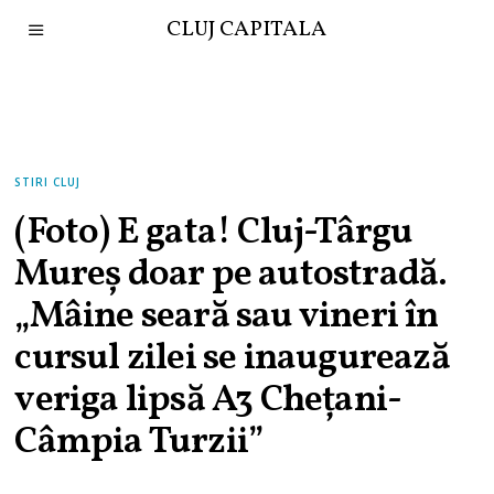
CLUJ CAPITALA
STIRI CLUJ
(Foto) E gata! Cluj-Târgu
Mureș doar pe autostradă.
„Mâine seară sau vineri în
cursul zilei se inaugurează
veriga lipsă A3 Chețani-
Câmpia Turzii”