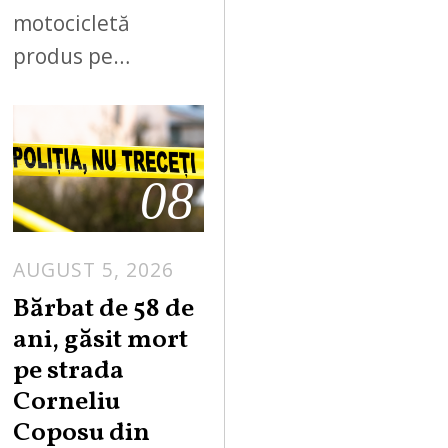
motocicletă
produs pe…
08
AUGUST 5, 2026
Bărbat de 58 de
ani, găsit mort
pe strada
Corneliu
Coposu din