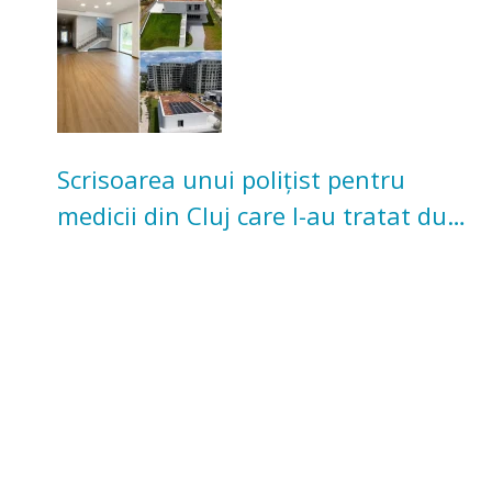
Scrisoarea unui polițist pentru
medicii din Cluj care l-au tratat după
un accident: „Nu m-am simțit un
număr”