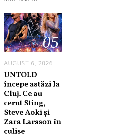
05
AUGUST 6, 2026
UNTOLD
începe astăzi la
Cluj. Ce au
cerut Sting,
Steve Aoki și
Zara Larsson în
culise