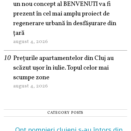
un nou concept al BENVENUTI va fi
prezent în cel mai amplu proiect de
regenerare urbană în desfășurare din
țară
august 4, 2026
Prețurile apartamentelor din Cluj au
scăzut ușor în iulie. Topul celor mai
scumpe zone
august 4, 2026
CATEGORY POSTS
Opt pompieri clujeni s-au întors din