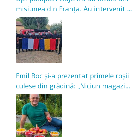
misiunea din Franța. Au intervenit la
incendii de vegetație și pădure
Emil Boc și-a prezentat primele roșii
culese din grădină: „Niciun magazin
nu poate oferi această satisfacție”