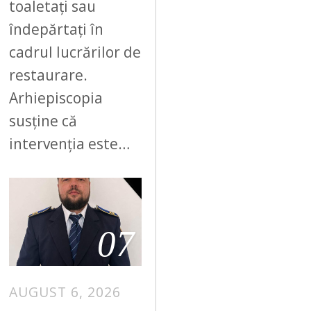
toaletați sau
îndepărtați în
cadrul lucrărilor de
restaurare.
Arhiepiscopia
susține că
intervenția este…
07
AUGUST 6, 2026