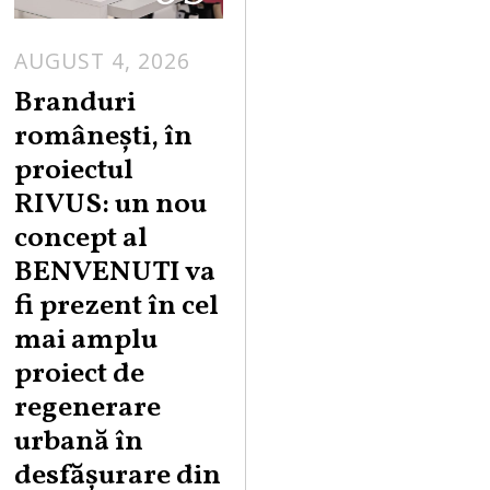
AUGUST 4, 2026
Branduri
românești, în
proiectul
RIVUS: un nou
concept al
BENVENUTI va
fi prezent în cel
mai amplu
proiect de
regenerare
urbană în
desfășurare din