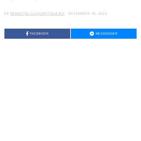
DE
REDACȚIA CLUJCAPITALA.RO
DECEMBRIE 18, 2023
FACEBOOK
MESSENGER