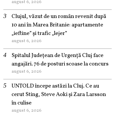
august 6, 2026
Clujul, văzut de un român revenit după
10 ani în Marea Britanie: apartamente
„ieftine” și trafic „lejer”
august 6, 2026
Spitalul Județean de Urgență Cluj face
angajări. 76 de posturi scoase la concurs
august 6, 2026
UNTOLD începe astăzi la Cluj. Ce au
cerut Sting, Steve Aoki și Zara Larsson
în culise
august 6, 2026