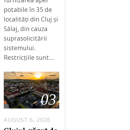
furnizarea apei
potabile în 35 de
localități din Cluj și
Sălaj, din cauza
suprasolicitării
sistemului.
Restricțiile sunt…
03
AUGUST 6, 2026