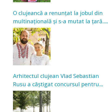
O clujeancă a renunțat la jobul din
multinațională și s-a mutat la țară.
Acum cultivă legume în grădina
bunicilor
Arhitectul clujean Vlad Sebastian
Rusu a câștigat concursul pentru
transformarea Grădinii Casei
Universitarilor