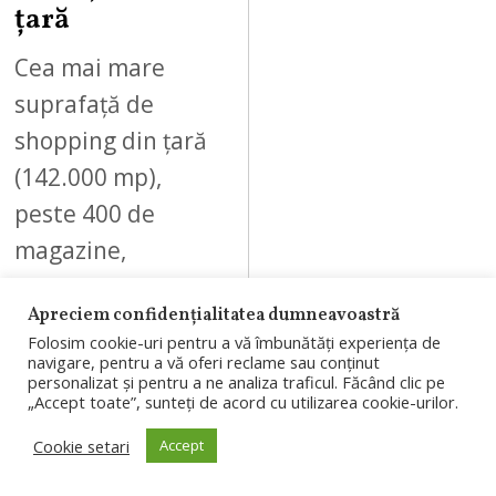
țară
Cea mai mare
suprafață de
shopping din țară
(142.000 mp),
peste 400 de
magazine,
concepte noi și
Apreciem confidențialitatea dumneavoastră
premiere
Folosim cookie-uri pentru a vă îmbunătăți experiența de
regionale, mix
navigare, pentru a vă oferi reclame sau conținut
personalizat și pentru a ne analiza traficul. Făcând clic pe
variat de…
„Accept toate”, sunteți de acord cu utilizarea cookie-urilor.
Cookie setari
Accept