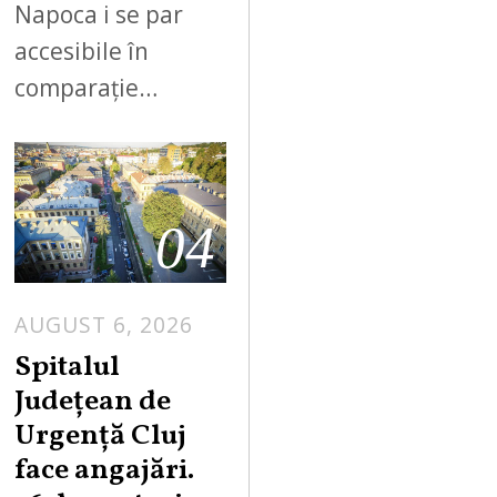
Napoca i se par
accesibile în
comparație…
04
AUGUST 6, 2026
Spitalul
Județean de
Urgență Cluj
face angajări.