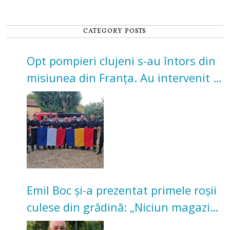
CATEGORY POSTS
Opt pompieri clujeni s-au întors din
misiunea din Franța. Au intervenit la
incendii de vegetație și pădure
Emil Boc și-a prezentat primele roșii
culese din grădină: „Niciun magazin
nu poate oferi această satisfacție”