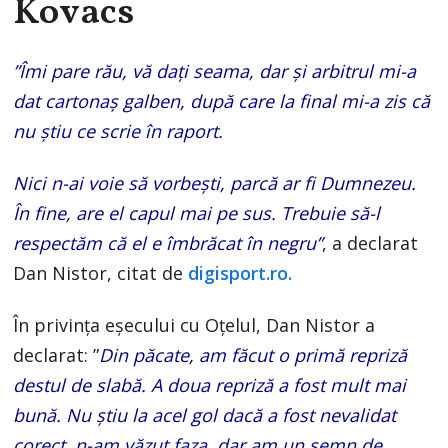
Kovacs
”Îmi pare rău, vă dați seama, dar și arbitrul mi-a
dat cartonaș galben, după care la final mi-a zis că
nu știu ce scrie în raport.
Nici n-ai voie să vorbești, parcă ar fi Dumnezeu.
În fine, are el capul mai pe sus. Trebuie să-l
respectăm că el e îmbrăcat în negru”
, a declarat
Dan Nistor, citat de
digisport.ro.
În privința eșecului cu Oțelul, Dan Nistor a
declarat: ”
Din păcate, am făcut o primă repriză
destul de slabă. A doua repriză a fost mult mai
bună. Nu știu la acel gol dacă a fost nevalidat
corect, n-am văzut faza, dar am un semn de