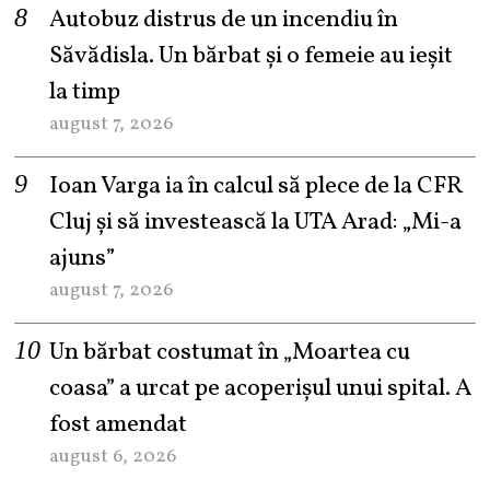
Autobuz distrus de un incendiu în
Săvădisla. Un bărbat și o femeie au ieșit
la timp
august 7, 2026
Ioan Varga ia în calcul să plece de la CFR
Cluj și să investească la UTA Arad: „Mi-a
ajuns”
august 7, 2026
Un bărbat costumat în „Moartea cu
coasa” a urcat pe acoperișul unui spital. A
fost amendat
august 6, 2026