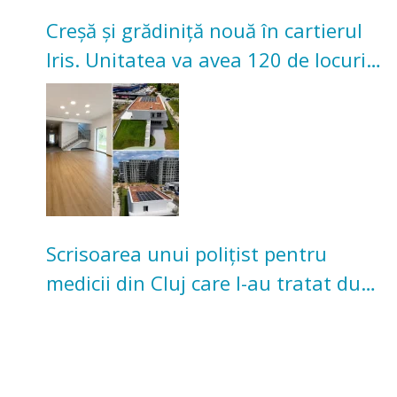
Creșă și grădiniță nouă în cartierul
Iris. Unitatea va avea 120 de locuri
pentru copii
Scrisoarea unui polițist pentru
medicii din Cluj care l-au tratat după
un accident: „Nu m-am simțit un
număr”