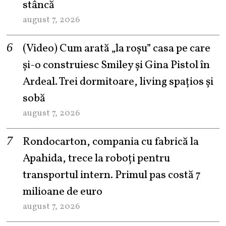
stâncă
august 7, 2026
(Video) Cum arată „la roşu” casa pe care
şi-o construiesc Smiley şi Gina Pistol în
Ardeal. Trei dormitoare, living spațios și
sobă
august 7, 2026
Rondocarton, compania cu fabrică la
Apahida, trece la roboți pentru
transportul intern. Primul pas costă 7
milioane de euro
august 7, 2026