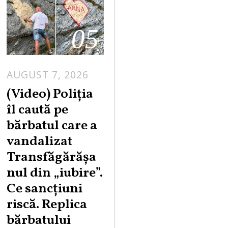
05
AUGUST 7, 2026
A
U
(Video) Poliția
G
îl caută pe
U
bărbatul care a
S
vandalizat
T
Transfăgărășa
7
,
nul din „iubire”.
2
Ce sancțiuni
0
riscă. Replica
2
bărbatului
6