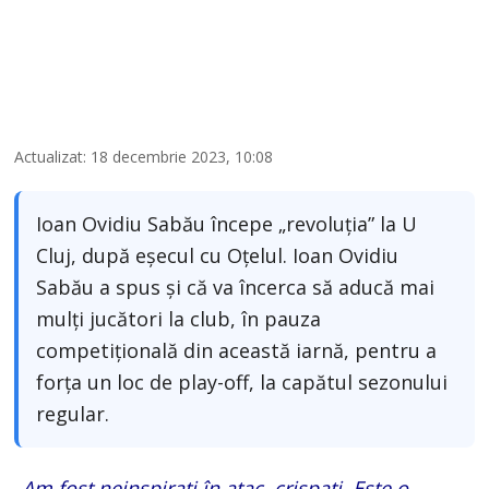
Actualizat: 18 decembrie 2023, 10:08
Ioan Ovidiu Sabău începe „revoluția” la U
Cluj, după eșecul cu Oțelul. Ioan Ovidiu
Sabău a spus și că va încerca să aducă mai
mulți jucători la club, în pauza
competițională din această iarnă, pentru a
forța un loc de play-off, la capătul sezonului
regular.
„Am fost neinspiraţi în atac, crispaţi. Este o