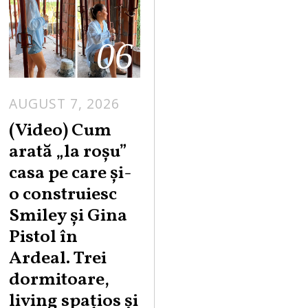
06
AUGUST 7, 2026
(Video) Cum
arată „la roşu”
casa pe care şi-
o construiesc
Smiley şi Gina
Pistol în
Ardeal. Trei
dormitoare,
living spațios și