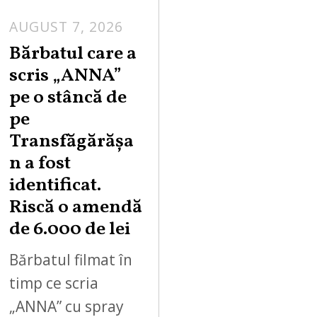
AUGUST 7, 2026
Bărbatul care a
scris „ANNA”
pe o stâncă de
pe
Transfăgărășa
n a fost
identificat.
Riscă o amendă
de 6.000 de lei
Bărbatul filmat în
timp ce scria
„ANNA” cu spray