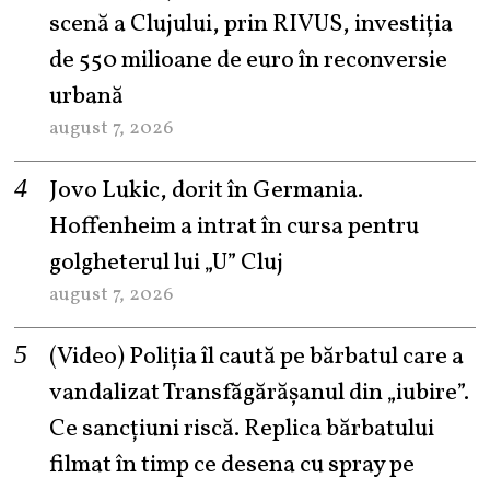
scenă a Clujului, prin RIVUS, investiția
de 550 milioane de euro în reconversie
urbană
august 7, 2026
Jovo Lukic, dorit în Germania.
Hoffenheim a intrat în cursa pentru
golgheterul lui „U” Cluj
august 7, 2026
(Video) Poliția îl caută pe bărbatul care a
vandalizat Transfăgărășanul din „iubire”.
Ce sancțiuni riscă. Replica bărbatului
filmat în timp ce desena cu spray pe