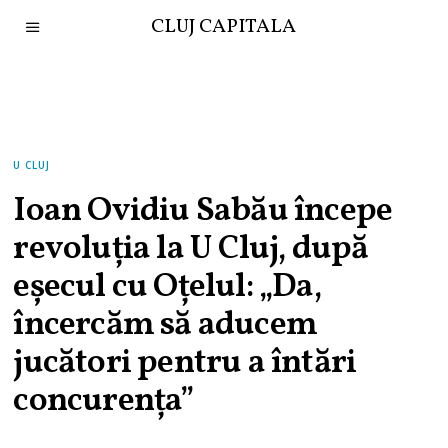
CLUJ CAPITALA
U CLUJ
Ioan Ovidiu Sabău începe
revoluția la U Cluj, după
eșecul cu Oțelul: „Da,
încercăm să aducem
jucători pentru a întări
concurenţa”