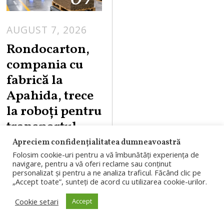
AUGUST 7, 2026
A
U
Rondocarton,
G
compania cu
U
fabrică la
S
Apahida, trece
T
la roboți pentru
7
,
transportul
2
intern. Primul
Apreciem confidențialitatea dumneavoastră
0
pas costă 7
Folosim cookie-uri pentru a vă îmbunătăți experiența de
2
navigare, pentru a vă oferi reclame sau conținut
milioane de
personalizat și pentru a ne analiza traficul. Făcând clic pe
6
„Accept toate”, sunteți de acord cu utilizarea cookie-urilor.
euro
Cookie setari
Accept
Rondocarton,