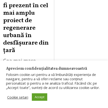
fi prezent în cel
mai amplu
proiect de
regenerare
urbană în
desfășurare din
țară
Cea mai mare
suprafață de
Apreciem confidențialitatea dumneavoastră
Folosim cookie-uri pentru a vă îmbunătăți experiența de
shopping din țară
navigare, pentru a vă oferi reclame sau conținut
personalizat și pentru a ne analiza traficul. Făcând clic pe
(142.000 mp),
„Accept toate”, sunteți de acord cu utilizarea cookie-urilor.
peste 400 de
Cookie setari
Accept
magazine,