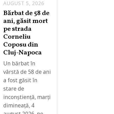
AUGUST 5, 2026
Bărbat de 58 de
ani, găsit mort
pe strada
Corneliu
Coposu din
Cluj-Napoca
Un bărbat în
vârstă de 58 de ani
a fost găsit în
stare de
inconștiență, marți
dimineață, 4
august 2026, pe