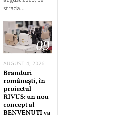
strada…
09
AUGUST 4, 2026
Branduri
românești, în
proiectul
RIVUS: un nou
concept al
BENVENUTI va