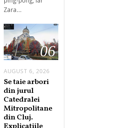
ping-pong, iar
Zara…
06
AUGUST 6, 2026
Se taie arbori
din jurul
Catedralei
Mitropolitane
din Cluj.
Explicațiile