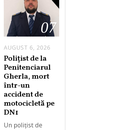
07
AUGUST 6, 2026
Polițist de la
Penitenciarul
Gherla, mort
într-un
accident de
motocicletă pe
DN1
Un polițist de