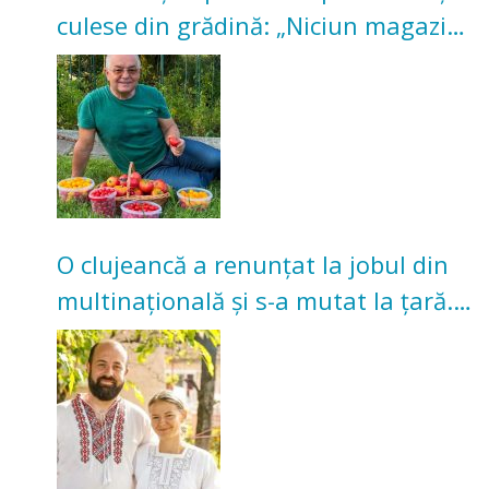
culese din grădină: „Niciun magazin
nu poate oferi această satisfacție”
O clujeancă a renunțat la jobul din
multinațională și s-a mutat la țară.
Acum cultivă legume în grădina
bunicilor