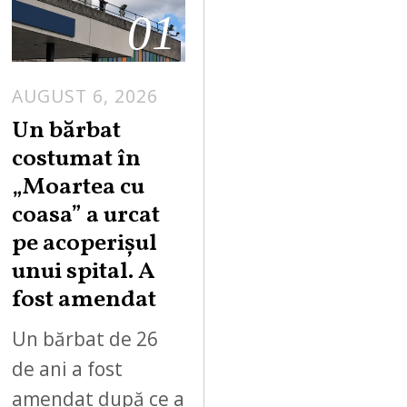
01
AUGUST 6, 2026
Un bărbat
costumat în
„Moartea cu
coasa” a urcat
pe acoperișul
unui spital. A
fost amendat
Un bărbat de 26
de ani a fost
amendat după ce a