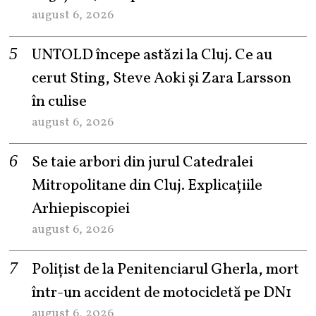
august 6, 2026
UNTOLD începe astăzi la Cluj. Ce au
cerut Sting, Steve Aoki și Zara Larsson
în culise
august 6, 2026
Se taie arbori din jurul Catedralei
Mitropolitane din Cluj. Explicațiile
Arhiepiscopiei
august 6, 2026
Polițist de la Penitenciarul Gherla, mort
într-un accident de motocicletă pe DN1
august 6, 2026