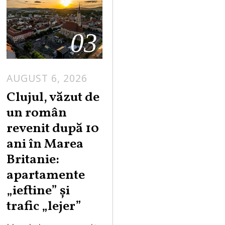
03
AUGUST 6, 2026
Clujul, văzut de
un român
revenit după 10
ani în Marea
Britanie:
apartamente
„ieftine” și
trafic „lejer”