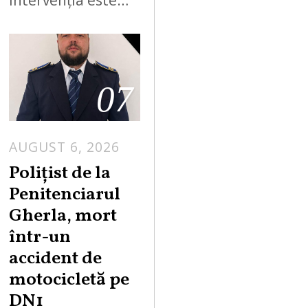
07
AUGUST 6, 2026
Polițist de la
Penitenciarul
Gherla, mort
într-un
accident de
motocicletă pe
DN1