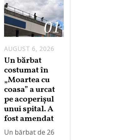
01
AUGUST 6, 2026
Un bărbat
costumat în
„Moartea cu
coasa” a urcat
pe acoperișul
unui spital. A
fost amendat
Un bărbat de 26