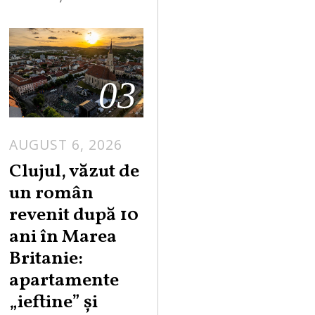
03
AUGUST 6, 2026
Clujul, văzut de
un român
revenit după 10
ani în Marea
Britanie:
apartamente
„ieftine” și