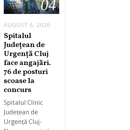
04
AUGUST 6, 2026
Spitalul
Județean de
Urgență Cluj
face angajări.
76 de posturi
scoase la
concurs
Spitalul Clinic
Județean de
Urgență Cluj-