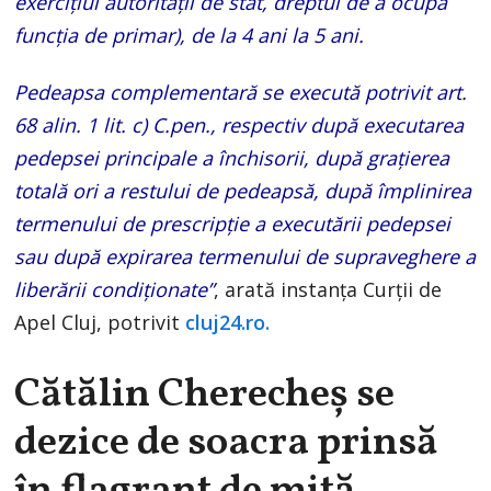
exerciţiul autorităţii de stat, dreptul de a ocupa
funcţia de primar), de la 4 ani la 5 ani.
Pedeapsa complementară se execută potrivit art.
68 alin. 1 lit. c) C.pen., respectiv după executarea
pedepsei principale a închisorii, după graţierea
totală ori a restului de pedeapsă, după împlinirea
termenului de prescripţie a executării pedepsei
sau după expirarea termenului de supraveghere a
liberării condiţionate”
, arată instanța Curții de
Apel Cluj, potrivit
cluj24.ro.
Cătălin Cherecheș se
dezice de soacra prinsă