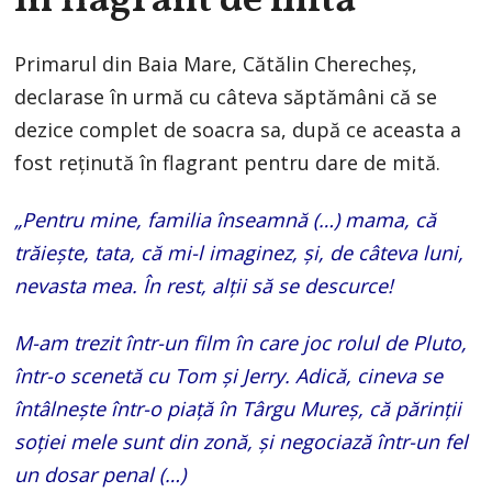
în flagrant de mită
Primarul din Baia Mare, Cătălin Cherecheș,
declarase în urmă cu câteva săptămâni că se
dezice complet de soacra sa, după ce aceasta a
fost reținută în flagrant pentru dare de mită.
„Pentru mine, familia înseamnă (…) mama, că
trăiește, tata, că mi-l imaginez, și, de câteva luni,
nevasta mea. În rest, alții să se descurce!
M-am trezit într-un film în care joc rolul de Pluto,
într-o scenetă cu Tom și Jerry. Adică, cineva se
întâlnește într-o piață în Târgu Mureș, că părinții
soției mele sunt din zonă, și negociază într-un fel
un dosar penal (…)