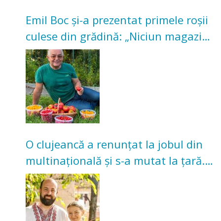
Emil Boc și-a prezentat primele roșii
culese din grădină: „Niciun magazin
nu poate oferi această satisfacție”
O clujeancă a renunțat la jobul din
multinațională și s-a mutat la țară.
Acum cultivă legume în grădina
bunicilor