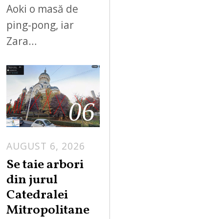
Aoki o masă de
ping-pong, iar
Zara…
06
AUGUST 6, 2026
Se taie arbori
din jurul
Catedralei
Mitropolitane