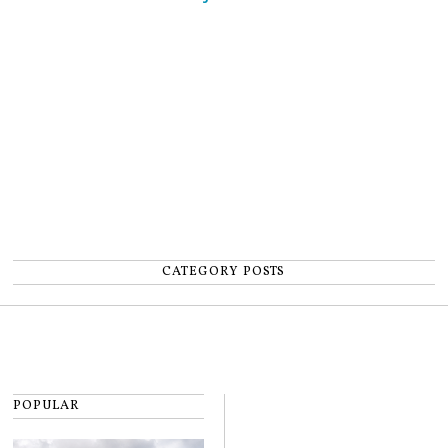
un accident: „Nu m-am simțit un
număr”
CATEGORY POSTS
POPULAR