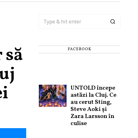
r să
FACEBOOK
uj
ei
UNTOLD începe
astăzi la Cluj. Ce
au cerut Sting,
Steve Aoki și
Zara Larsson în
culise