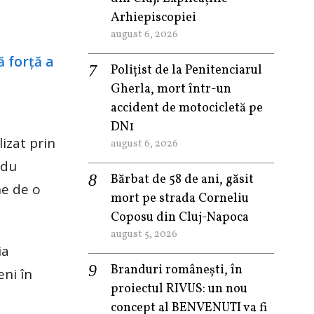
Arhiepiscopiei
august 6, 2026
Polițist de la Penitenciarul
Gherla, mort într-un
accident de motocicletă pe
DN1
lizat prin
august 6, 2026
adu
Bărbat de 58 de ani, găsit
ne de o
mort pe strada Corneliu
Coposu din Cluj-Napoca
august 5, 2026
ia
Branduri românești, în
eni în
proiectul RIVUS: un nou
concept al BENVENUTI va fi