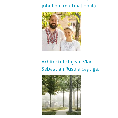
jobul din multinațională și
s-a mutat la țară. Acum
cultivă legume în grădina
bunicilor
Arhitectul clujean Vlad
Sebastian Rusu a câștigat
concursul pentru
transformarea Grădinii
Casei Universitarilor