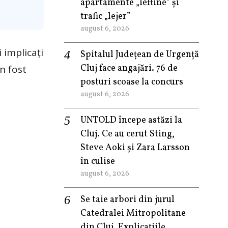
apartamente „ieftine” și
trafic „lejer”
august 6, 2026
i implicați
Spitalul Județean de Urgență
Cluj face angajări. 76 de
n fost
posturi scoase la concurs
august 6, 2026
UNTOLD începe astăzi la
Cluj. Ce au cerut Sting,
Steve Aoki și Zara Larsson
în culise
august 6, 2026
Se taie arbori din jurul
Catedralei Mitropolitane
din Cluj. Explicațiile