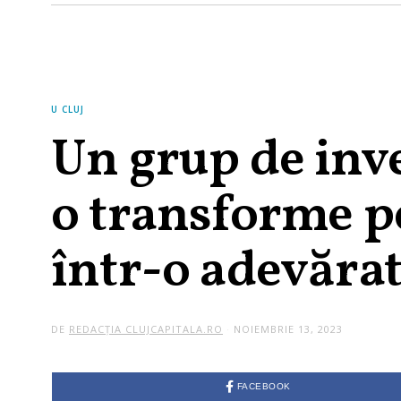
U CLUJ
Un grup de inve
o transforme p
într-o adevăra
DE
REDACȚIA CLUJCAPITALA.RO
NOIEMBRIE 13, 2023
FACEBOOK