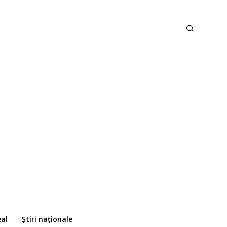
eal
Știri naționale