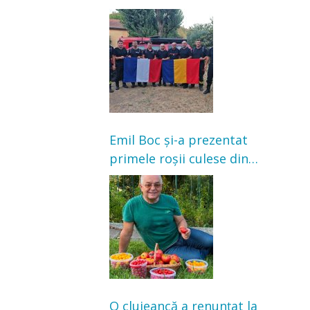
Franța. Au intervenit la
incendii de vegetație și
pădure
Emil Boc și-a prezentat
primele roșii culese din
grădină: „Niciun magazin
nu poate oferi această
satisfacție”
O clujeancă a renunțat la