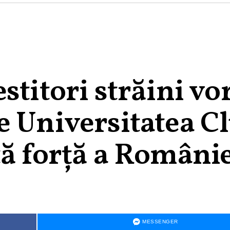
stitori străini vo
e Universitatea Cl
tă forță a Români
MESSENGER