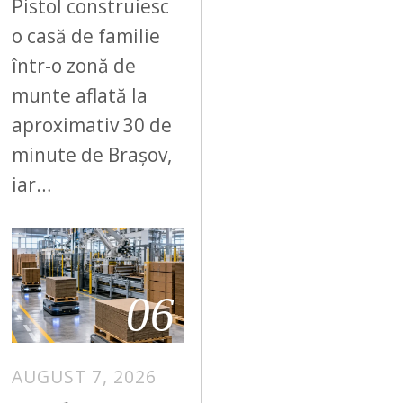
Pistol construiesc
o casă de familie
într-o zonă de
munte aflată la
aproximativ 30 de
minute de Brașov,
iar…
06
AUGUST 7, 2026
A
U