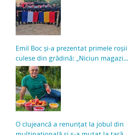
Emil Boc și-a prezentat primele roșii
culese din grădină: „Niciun magazin
nu poate oferi această satisfacție”
O clujeancă a renunțat la jobul din
multinațională și s-a mutat la țară.