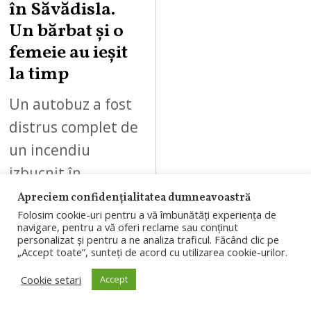
în Săvădisla.
Un bărbat și o
femeie au ieșit
la timp
Un autobuz a fost
distrus complet de
un incendiu
izbucnit în
Săvădisla. Un
Apreciem confidențialitatea dumneavoastră
Folosim cookie-uri pentru a vă îmbunătăți experiența de
bărbat și o femeie
navigare, pentru a vă oferi reclame sau conținut
au reușit să se
personalizat și pentru a ne analiza traficul. Făcând clic pe
„Accept toate”, sunteți de acord cu utilizarea cookie-urilor.
autoevacueze…
Cookie setari
Accept