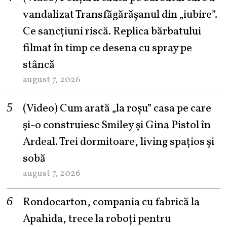
vandalizat Transfăgărășanul din „iubire”.
Ce sancțiuni riscă. Replica bărbatului
filmat în timp ce desena cu spray pe
stâncă
august 7, 2026
(Video) Cum arată „la roşu” casa pe care
şi-o construiesc Smiley şi Gina Pistol în
Ardeal. Trei dormitoare, living spațios și
sobă
august 7, 2026
Rondocarton, compania cu fabrică la
Apahida, trece la roboți pentru