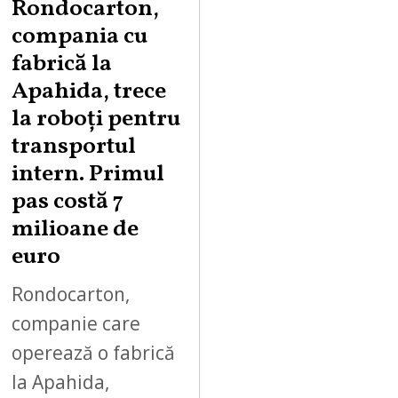
Rondocarton,
G
compania cu
U
fabrică la
S
Apahida, trece
T
la roboți pentru
7
,
transportul
2
intern. Primul
0
pas costă 7
2
milioane de
6
euro
Rondocarton,
companie care
operează o fabrică
la Apahida,