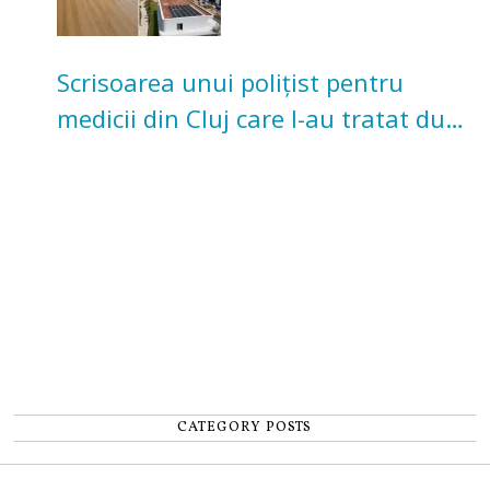
Scrisoarea unui polițist pentru
medicii din Cluj care l-au tratat după
un accident: „Nu m-am simțit un
număr”
CATEGORY POSTS