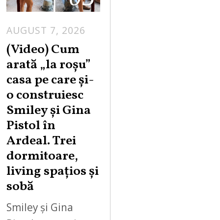
AUGUST 7, 2026
(Video) Cum
arată „la roşu”
casa pe care şi-
o construiesc
Smiley şi Gina
Pistol în
Ardeal. Trei
dormitoare,
living spațios și
sobă
Smiley și Gina