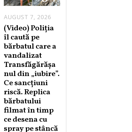
AUGUST 7, 2026
A
U
(Video) Poliția
G
îl caută pe
U
bărbatul care a
S
vandalizat
T
Transfăgărășa
7
,
nul din „iubire”.
2
Ce sancțiuni
0
riscă. Replica
2
bărbatului
6
filmat în timp
ce desena cu
spray pe stâncă