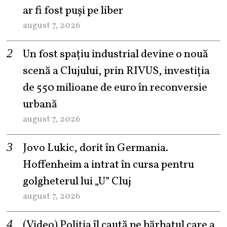
ar fi fost puși pe liber
august 7, 2026
Un fost spațiu industrial devine o nouă
scenă a Clujului, prin RIVUS, investiția
de 550 milioane de euro în reconversie
urbană
august 7, 2026
Jovo Lukic, dorit în Germania.
Hoffenheim a intrat în cursa pentru
golgheterul lui „U” Cluj
august 7, 2026
(Video) Poliția îl caută pe bărbatul care a