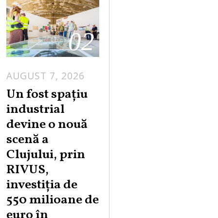
02
AUGUST 7, 2026
Un fost spațiu
industrial
devine o nouă
scenă a
Clujului, prin
RIVUS,
investiția de
550 milioane de
euro în