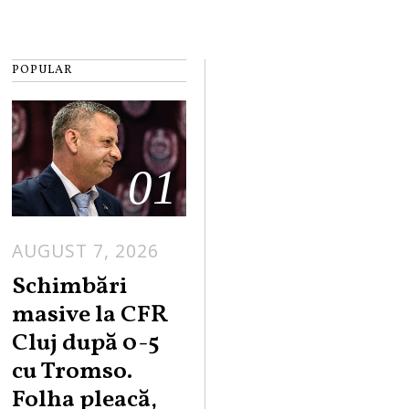
POPULAR
01
AUGUST 7, 2026
Schimbări
masive la CFR
Cluj după 0-5
cu Tromso.
Folha pleacă,