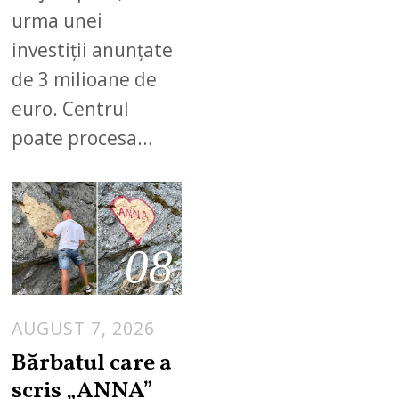
urma unei
investiții anunțate
de 3 milioane de
euro. Centrul
poate procesa…
08
AUGUST 7, 2026
Bărbatul care a
scris „ANNA”