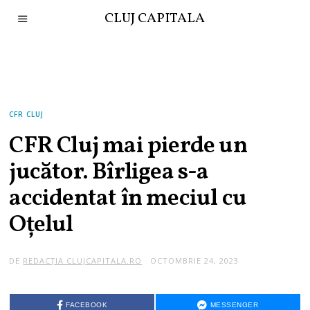
CLUJ CAPITALA
CFR CLUJ
CFR Cluj mai pierde un
jucător. Bîrligea s-a
accidentat în meciul cu
Oțelul
DE
REDACȚIA CLUJCAPITALA.RO
OCTOMBRIE 24, 2023
FACEBOOK
MESSENGER