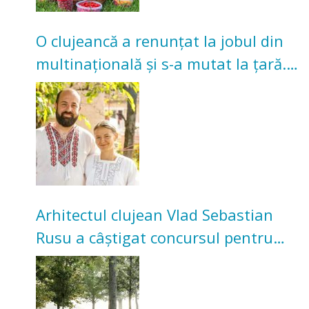
O clujeancă a renunțat la jobul din
multinațională și s-a mutat la țară.
Acum cultivă legume în grădina
bunicilor
Arhitectul clujean Vlad Sebastian
Rusu a câștigat concursul pentru
transformarea Grădinii Casei
Universitarilor