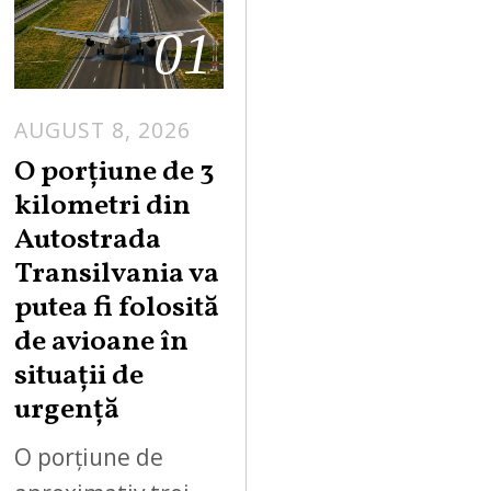
01
AUGUST 8, 2026
A
U
O porțiune de 3
G
kilometri din
U
Autostrada
S
Transilvania va
T
putea fi folosită
8
,
de avioane în
2
situații de
0
urgență
2
6
O porțiune de