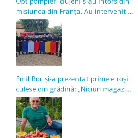
Opt pompieri clujeni s-au întors din
misiunea din Franța. Au intervenit la
incendii de vegetație și pădure
Emil Boc și-a prezentat primele roșii
culese din grădină: „Niciun magazin
nu poate oferi această satisfacție”