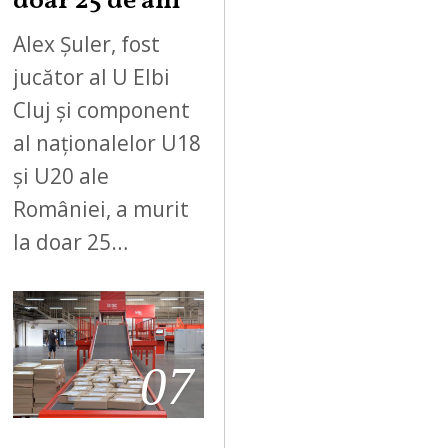
doar 25 de ani
Alex Șuler, fost
jucător al U Elbi
Cluj și component
al naționalelor U18
și U20 ale
României, a murit
la doar 25…
07