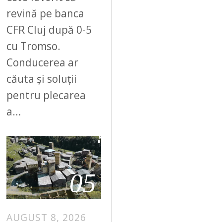
revină pe banca
CFR Cluj după 0-5
cu Tromso.
Conducerea ar
căuta și soluții
pentru plecarea
a…
05
AUGUST 8, 2026