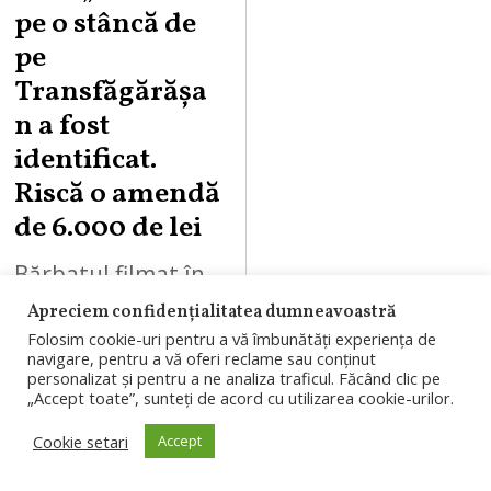
pe o stâncă de
pe
Transfăgărășa
n a fost
identificat.
Riscă o amendă
de 6.000 de lei
Bărbatul filmat în
timp ce scria
Apreciem confidențialitatea dumneavoastră
Folosim cookie-uri pentru a vă îmbunătăți experiența de
„ANNA” cu spray
navigare, pentru a vă oferi reclame sau conținut
personalizat și pentru a ne analiza traficul. Făcând clic pe
pe o stâncă de pe
„Accept toate”, sunteți de acord cu utilizarea cookie-urilor.
Transfăgărășan a
Cookie setari
Accept
fost identificat de