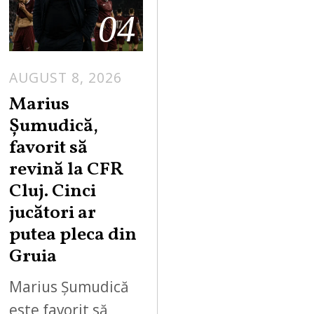
04
AUGUST 8, 2026
Marius
Șumudică,
favorit să
revină la CFR
Cluj. Cinci
jucători ar
putea pleca din
Gruia
Marius Șumudică
este favorit să