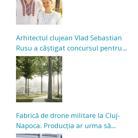
Arhitectul clujean Vlad Sebastian
Rusu a câștigat concursul pentru
transformarea Grădinii Casei
Universitarilor
Fabrică de drone militare la Cluj-
Napoca. Producția ar urma să
înceapă în toamna acestui an