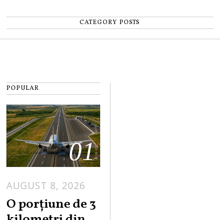
CATEGORY POSTS
POPULAR
01
AUGUST 8, 2026
A
U
O porțiune de 3
G
kilometri din