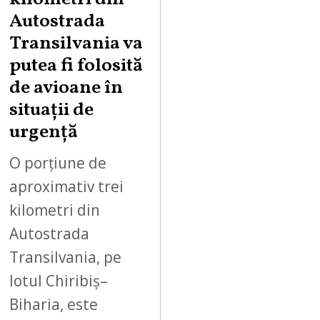
U
Autostrada
S
Transilvania va
T
putea fi folosită
8
,
de avioane în
2
situații de
0
urgență
2
6
O porțiune de
aproximativ trei
kilometri din
Autostrada
Transilvania, pe
lotul Chiribiș–
Biharia, este