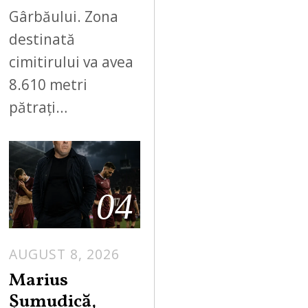
Gârbăului. Zona
destinată
cimitirului va avea
8.610 metri
pătrați…
04
AUGUST 8, 2026
Marius
Șumudică,