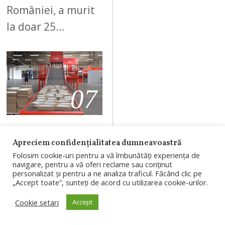
României, a murit
la doar 25…
07
AUGUST 8, 2026
Apreciem confidențialitatea dumneavoastră
Poșta Română
Folosim cookie-uri pentru a vă îmbunătăți experiența de
navigare, pentru a vă oferi reclame sau conținut
a inaugurat
personalizat și pentru a ne analiza traficul. Făcând clic pe
hubul logistic
„Accept toate”, sunteți de acord cu utilizarea cookie-urilor.
modernizat din
Cookie setari
Accept
Cluj-Napoca.