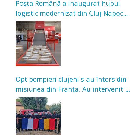
Poșta Română a inaugurat hubul
logistic modernizat din Cluj-Napoca.
Investiție de 3 milioane de euro
Opt pompieri clujeni s-au întors din
misiunea din Franța. Au intervenit la
incendii de vegetație și pădure