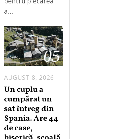
pentru plecarea
a…
05
AUGUST 8, 2026
Un cuplu a
cumpărat un
sat întreg din
Spania. Are 44
de case,
biserică, școală